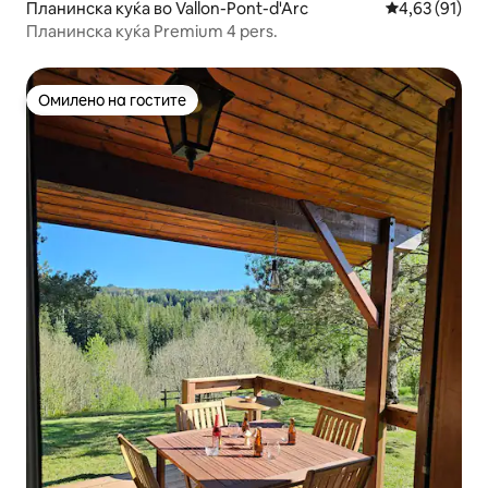
Планинска куќа во Vallon-Pont-d'Arc
Просечна оце
4,63 (91)
Планинска куќа Premium 4 pers.
Омилено на гостите
Омилено на гостите