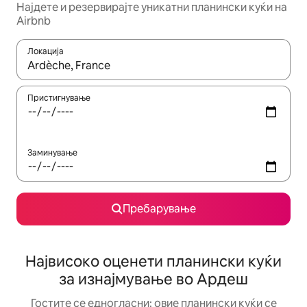
Најдете и резервирајте уникатни планински куќи на
Airbnb
Локација
Кога резултатите се достапни, движете се со копчињата со 
Пристигнување
Заминување
Пребарување
Највисоко оценети планински куќи
за изнајмување во Ардеш
Гостите се едногласни: овие планински куќи се