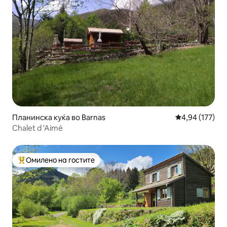
Планинска куќа во Barnas
Просечна оцен
4,94 (177)
Chalet d 'Aimé
Омилено на гостите
Меѓу најуспешните „Омилени на гостите“