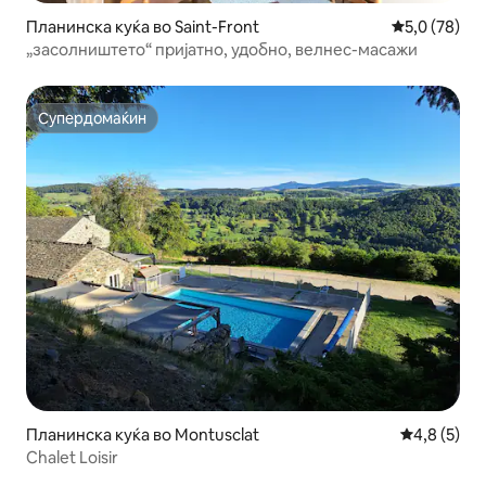
Планинска куќа во Saint-Front
Просечна оц
5,0 (78)
„засолништето“ пријатно, удобно, велнес-масажи
Супердомаќин
Супердомаќин
Планинска куќа во Montusclat
Просечна о
4,8 (5)
Chalet Loisir