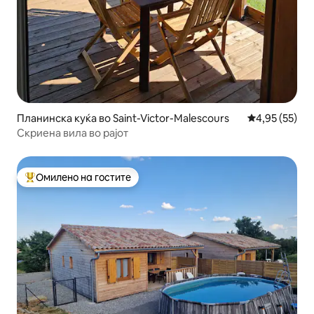
Планинска куќа во Saint-Victor-Malescours
Просечна оце
4,95 (55)
Скриена вила во рајот
Омилено на гостите
Меѓу најуспешните „Омилени на гостите“