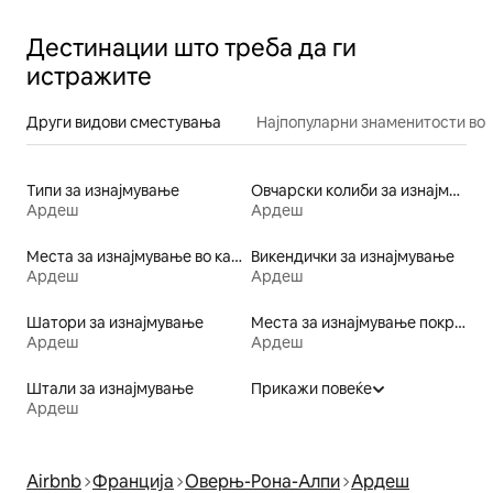
Дестинации што треба да ги
истражите
Други видови сместувања
Најпопуларни знаменитости во 
Типи за изнајмување
Овчарски колиби за изнајмување
Ардеш
Ардеш
Места за изнајмување во кампинг простор
Викендички за изнајмување
Ардеш
Ардеш
Шатори за изнајмување
Места за изнајмување покрај вода
Ардеш
Ардеш
Штали за изнајмување
Прикажи повеќе
Ардеш
Airbnb
Франција
Оверњ-Рона-Алпи
Ардеш