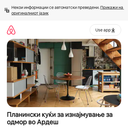
Прескокни
Некои информации се автоматски преведени. 
Прикажи на 
на
оригиналниот јазик
содржина
Use app
Планински куќи за изнајмување за
одмор во Ардеш