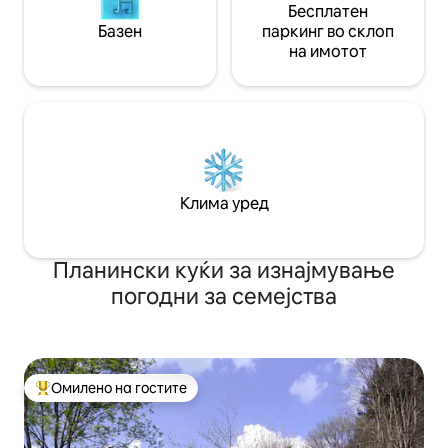
Бесплатен
Базен
паркинг во склоп
на имотот
Клима уред
Планински куќи за изнајмување
погодни за семејства
Омилено на гостите
Меѓу најуспешните „Омилени на гостите“