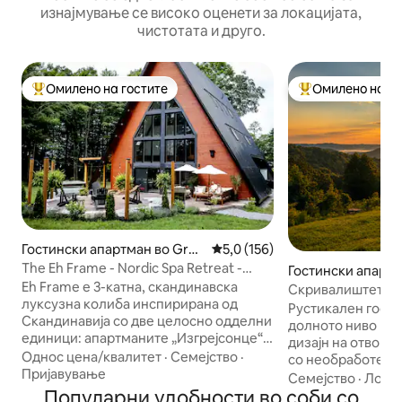
изнајмување се високо оценети за локацијата,
чистотата и друго.
Омилено на гостите
Омилено на го
Меѓу најуспешните „Омилени на гостите“
Меѓу најуспешни
Гостински апартман во Graf
Просечна оцена: 5,0 од 5, 15
5,0 (156)
ton
The Eh Frame - Nordic Spa Retreat -
Гостински апартм
Daybreak Suite
Eh Frame е 3-катна, скандинавска
нтон
Скривалиштето н
луксузна колиба инспирирана од
неверојатни изгр
Рустикален гости
Скандинавија со две целосно одделни
долното ниво на 
единици: апартманите „Изгрејсонце“ и
дизајн на отворе
„Зајдисонце“. Вашата група ќе има
Однос цена/квалитет
·
Семејство
·
со необработени
ексклузивен пристап до апартманот
Пријавување
телевизор со екр
Семејство
·
Локац
„Изгрејсонце“ (сѐ што е прикажано на
Популарни удобности во соби со
интернет канали,