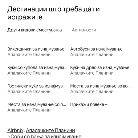
Дестинации што треба да ги
истражите
Други видови сместувања
Активности
Викендички за изнајмување
Автобуси за изнајмување
Апалачките Планини
Апалачките Планини
Куќи со купола за изнајмување
Куќи на дрво за изнајмување
Апалачките Планини
Апалачките Планини
Гостински куќи за изнајмување
Места за изнајмување во возови
Апалачките Планини
Апалачките Планини
Места за изнајмување со пристап до езеро
Прикажи повеќе
Апалачките Планини
Airbnb
Апалачките Планини
Соби со бања за изнајмување