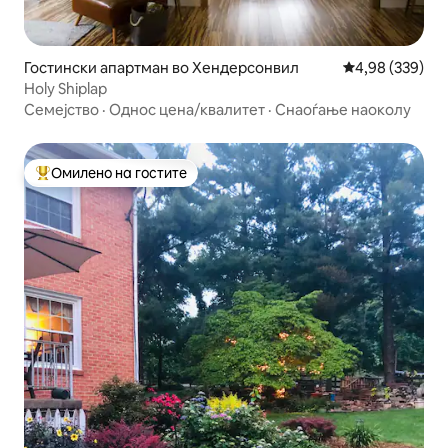
Гостински апартман во Хендерсонвил
Просечна оцен
4,98 (339)
Holy Shiplap
Семејство
·
Однос цена/квалитет
·
Снаоѓање наоколу
Омилено на гостите
Меѓу најуспешните „Омилени на гостите“