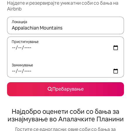
Најдете и резервирајте уникатни соби со бања на
Airbnb
Локација
Кога резултатите се достапни, движете се со копчињата со 
Пристигнување
Заминување
Пребарување
Најдобро оценети соби со бања за
изнајмување во Апалачките Планини
Гостите се едногласни: овие соби со бања за