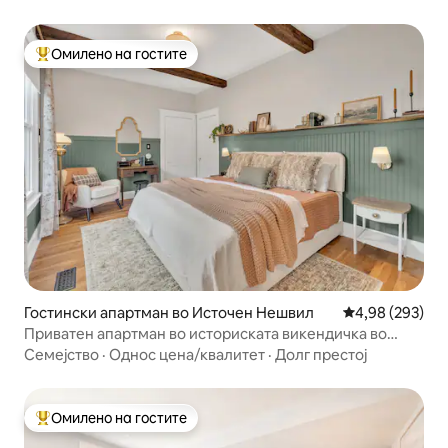
Омилено на гостите
Меѓу најуспешните „Омилени на гостите“
Гостински апартман во Источен Нешвил
Просечна оцен
4,98 (293)
Приватен апартман во историската викендичка во
Источен Нешвил
Семејство
·
Однос цена/квалитет
·
Долг престој
Омилено на гостите
Меѓу најуспешните „Омилени на гостите“