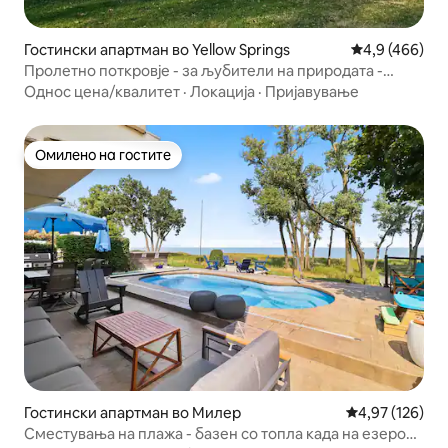
Гостински апартман во Yellow Springs
Просечна оце
4,9 (466)
Пролетно поткровје - за љубители на природата -
GoSOLAR!
Однос цена/квалитет
·
Локација
·
Пријавување
Омилено на гостите
Омилено на гостите
Гостински апартман во Милер
Просечна оцен
4,97 (126)
Сместувања на плажа - базен со топла када на езеро