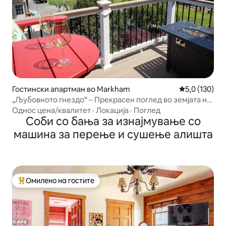
Гостински апартман во Markham
Просечна оце
5,0 (130)
„Љубовното гнездо“ – Прекрасен поглед во земјата на
виното!
Однос цена/квалитет
·
Локација
·
Поглед
Соби со бања за изнајмување со
машина за перење и сушење алишта
Омилено на гостите
Меѓу најуспешните „Омилени на гостите“