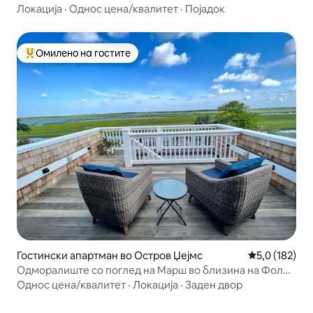
Локација
·
Однос цена/квалитет
·
Појадок
Омилено на гостите
Меѓу најуспешните „Омилени на гостите“
Гостински апартман во Остров Џејмс
Просечна оце
5,0 (182)
Одморалиште со поглед на Марш во близина на Фоли
Бич и центарот на градот
Однос цена/квалитет
·
Локација
·
Заден двор