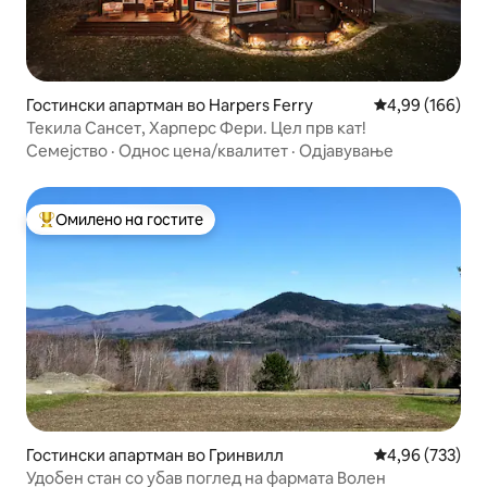
Гостински апартман во Harpers Ferry
Просечна оцен
4,99 (166)
Текила Сансет, Харперс Фери. Цел прв кат!
Семејство
·
Однос цена/квалитет
·
Одјавување
Омилено на гостите
Меѓу најуспешните „Омилени на гостите“
Гостински апартман во Гринвилл
Просечна оцен
4,96 (733)
Удобен стан со убав поглед на фармата Волен