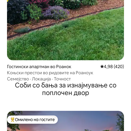
Гостински апартман во Роанок
Просечна оцен
4,98 (420)
Коњски престои во ридовите на Роаноук
Семејство
·
Локација
·
Точност
Соби со бања за изнајмување со
поплочен двор
Омилено на гостите
Меѓу најуспешните „Омилени на гостите“