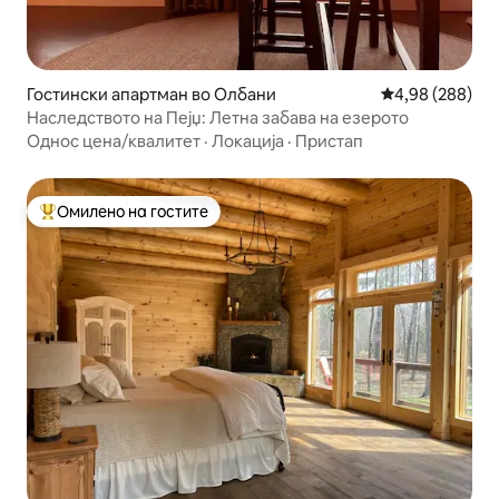
Гостински апартман во Олбани
Просечна оцена
4,98 (288)
Наследството на Пејџ: Летна забава на езерото
Однос цена/квалитет
·
Локација
·
Пристап
Омилено на гостите
Меѓу најуспешните „Омилени на гостите“