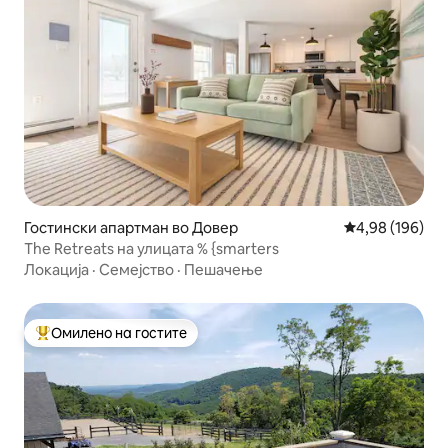
Гостински апартман во Довер
Просечна оцен
4,98 (196)
The Retreats на улицата % {smarters
Локација
·
Семејство
·
Пешачење
Омилено на гостите
Меѓу најуспешните „Омилени на гостите“