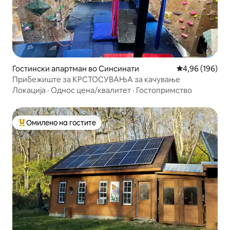
Гостински апартман во Синсинати
Просечна оцен
4,96 (196)
Прибежиште за КРСТОСУВАЊА за качување
Локација
·
Однос цена/квалитет
·
Гостопримство
Омилено на гостите
Меѓу најуспешните „Омилени на гостите“