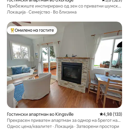
Прибежиште инспирирано од зен со приватни шумски
патеки
Локација
·
Семејство
·
Во близина
Омилено на гостите
Меѓу најуспешните „Омилени на гостите“
Гостински апартман во Kingsville
Просечна оцен
4,98 (133)
Прекрасен приватен апартман за одмор на брегот на
езерото
Однос цена/квалитет
·
Локација
·
Затворени простори