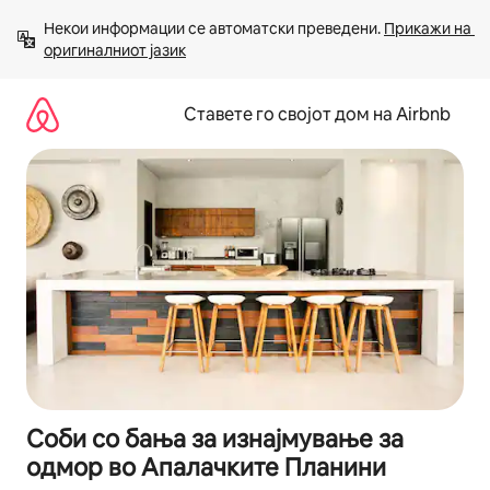
Прескокни
Некои информации се автоматски преведени. 
Прикажи на 
на
оригиналниот јазик
содржина
Ставете го својот дом на Airbnb
Соби со бања за изнајмување за
одмор во Апалачките Планини