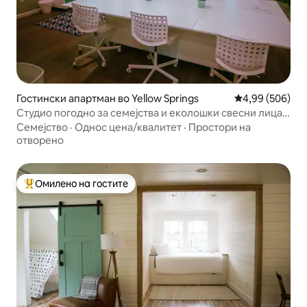
Гостински апартман во Yellow Springs
Просечна оцена
4,99 (506)
Студио погодно за семејства и еколошки свесни лица
во близина на центарот на градот
Семејство
·
Однос цена/квалитет
·
Простори на
отворено
Омилено на гостите
Меѓу најуспешните „Омилени на гостите“