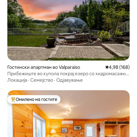
Гостински апартман во Valparaiso
Просечна оцен
4,98 (168)
Прибежиште во купола покрај езеро со хидромасажна
када во близина на Индијана Дјунс
Локација
·
Семејство
·
Одјавување
Омилено на гостите
Меѓу најуспешните „Омилени на гостите“