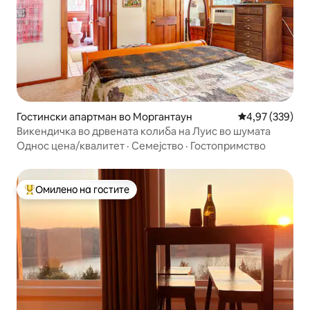
Гостински апартман во Моргантаун
Просечна оцен
4,97 (339)
Викендичка во дрвената колиба на Луис во шумата
Однос цена/квалитет
·
Семејство
·
Гостопримство
Омилено на гостите
Меѓу најуспешните „Омилени на гостите“