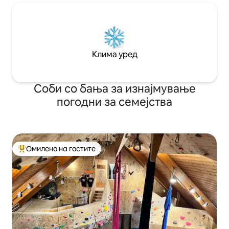
Клима уред
Соби со бања за изнајмување
погодни за семејства
Омилено на гостите
Меѓу најуспешните „Омилени на гостите“