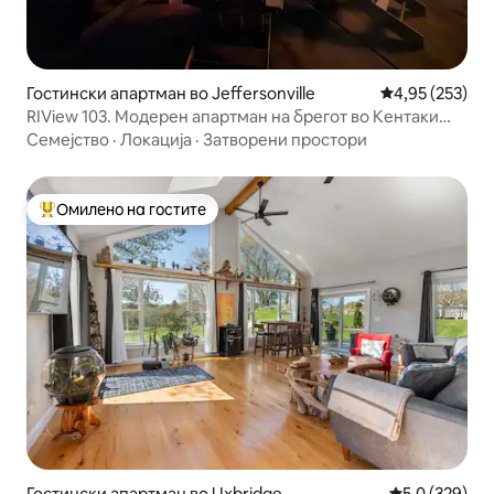
Гостински апартман во Jeffersonville
Просечна оцен
4,95 (253)
RIView 103. Модерен апартман на брегот во Кентаки
Дерби
Семејство
·
Локација
·
Затворени простори
Омилено на гостите
Меѓу најуспешните „Омилени на гостите“
Гостински апартман во Uxbridge
Просечна оце
5,0 (329)