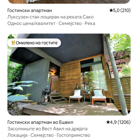
Гостински апартман
Просечна оце
5,0 (210)
Луксузен стан лоциран на реката Сако
Однос цена/квалитет
·
Семејство
·
Река
Омилено на гостите
Меѓу најуспешните „Омилени на гостите“
Гостински апартман во Ешвил
Просечна оцен
4,9 (1206)
Засолниште во Вест Авил на дрвјата
Локација
·
Семејство
·
Гостопримство