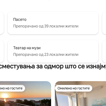
Пасето
Препорачано од 39 локални жители
Театар на музи
Препорачано од 23 локални жители
сместувања за одмор што се изнајм
но на гостите
Омилено на гостите
јуспешните „Омилени на гостите“
Омилено на гостите