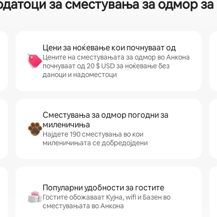
одатоци за сместувања за одмор за
Цени за ноќевање кои почнуваат од
Цените на сместувањата за одмор во Анкона
почнуваат од 20 $ USD за ноќевање без
даноци и надоместоци
Сместувања за одмор погодни за
миленичиња
Најдете 190 сместувања во кои
миленичињата се добредојдени
Популарни удобности за гостите
Гостите обожаваат Кујна, wifi и Базен во
сместувањата во Анкона