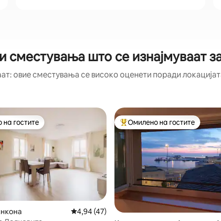
и сместувања што се изнајмуваат з
аат: овие сместувања се високо оценети поради локацијата
 на гостите
Омилено на гостите
 на гостите
Меѓу најуспешните „Омилени 
Анкона
Просечна оцена: 4,94 од 5, 47 рецензии
4,94 (47)