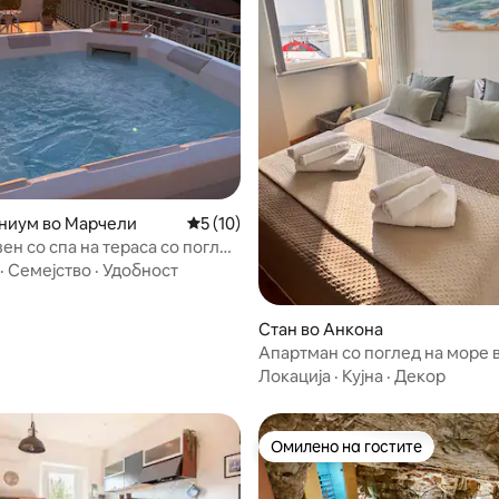
 од 5, 13 рецензии
ниум во Марчели
Просечна оцена: 5 од 5, 10 рецензии
5 (10)
ен со спа на тераса со поглед
о во Нумана
·
Семејство
·
Удобност
Стан во Анкона
Апартман со поглед на море 
Марко
Локација
·
Кујна
·
Декор
Омилено на гостите
Омилено на гостите