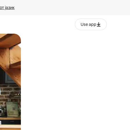
т јазик
Use app
ње или со лизгање.