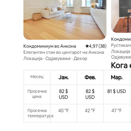
Кондоми
Рустикале
Кондоминиум во Анкона
Просечна оцена: 4,97
4,97 (38)
Анкона
Локација
Елегантен стан во центарот на Анкона
Одјавув
Локација
·
Одјавување
·
Декор
Кога 
Месец
Јан.
Фев.
Мар.
82 $
82 $
81 $ USD
Просечна
цена
USD
USD
40 °F
42 °F
47 °F
Просечна
температура