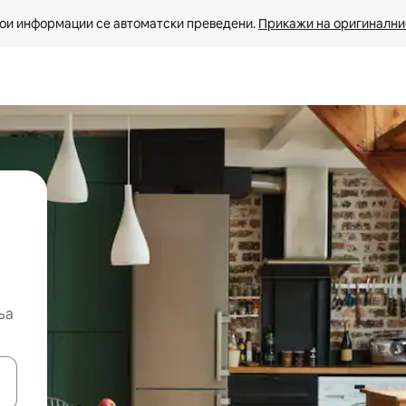
ои информации се автоматски преведени. 
Прикажи на оригиналнио
ња
копчињата со стрелки нагоре и надолу или истражувајте со допира