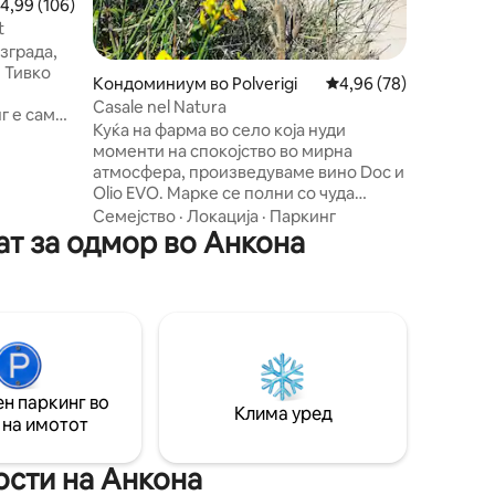
росечна оцена: 4,99 од 5, 106 рецензии
4,99 (106)
повеќе о
удобна с
t
близина 
зграда,
суперма
 Тивко
Кондоминиум во Polverigi
Просечна оцена: 4,96
4,96 (78)
универзи
Casale nel Natura
постојки
Куќа на фарма во село која нуди
ркинг со
моменти на спокојство во мирна
анувања
атмосфера, произведуваме вино Doc и
Olio EVO. Марке се полни со чуда
подарени од мајката природа, морето,
Семејство
·
Локација
·
Паркинг
ат за одмор во Анкона
планините, долините полни со реки,
 градот,
клисурите и природните чекори на
то. За
Апенините или изградени од мудроста
на познатите уметници. Но, работите
невната
создадени од раката на малиот
фармер сигурно не го обезличуваат
погледот што се отвора кон вашиот
поглед. „... нека прошетката биде
н паркинг во
светлина, патник и срцето.“
Клима уред
 на имотот
ости на Анкона