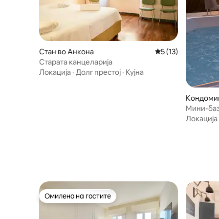
Стан во Анкона
Просечна оцена: 5
5 (13)
Старата канцеларија
Локација
·
Долг престој
·
Кујна
Кондоми
Мини-баз
на морет
Локација
Омилено на гостите
Омилено на гостите