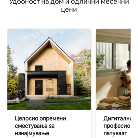
Удобност на дом и одлични месечни
цени
Целосно опремени
Дигитални н
сместувања за
професиона
изнајмување
патуваат