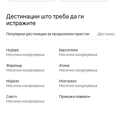
Дестинации што треба да ги
истражите
Популарни дестинации за продолжени престои
Дестинаци
Њујорк
Барселона
Месечни изнајмувања
Месечни изнајмувања
Фиренца
Атина
Месечни изнајмувања
Месечни изнајмувања
Мајами
Монтреал
Месечни изнајмувања
Месечни изнајмувања
Сиетл
Прикажи повеќе
Месечни изнајмувања