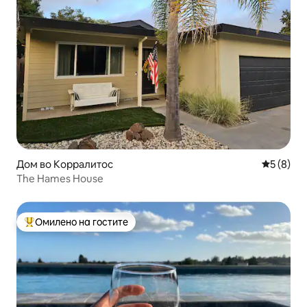
Дом во Корралитос
Просечна
5 (8)
The Hames House
Омилено на гостите
Меѓу најуспешните „Омилени на гостите“