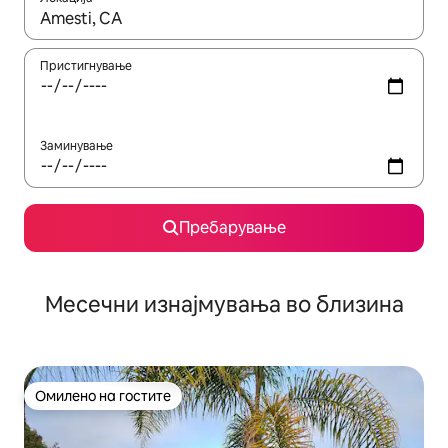
Кога резултатите се достапни, движете се со копчињата со 
Пристигнување
Заминување
Пребарување
Месечни изнајмувања во близина
Омилено на гостите
Омилено на гостите