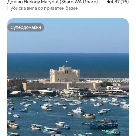
Дом во Ekeingy Maryout (Sharq WA Gharb)
Просечна оце
4,87 (76)
Нубиска вила со приватен базен
Супердомаќин
Супердомаќин