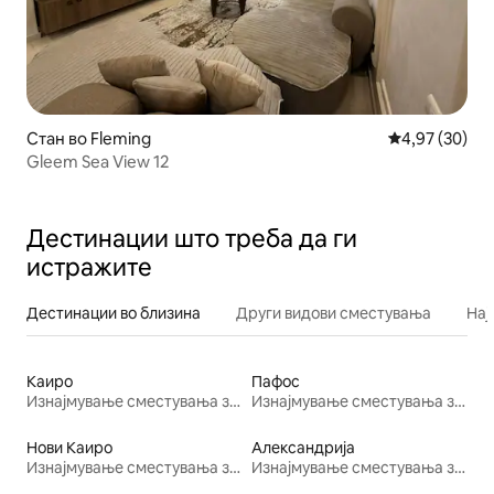
Стан во Fleming
Просечна оце
4,97 (30)
Gleem Sea View 12
Дестинации што треба да ги
истражите
Дестинации во близина
Други видови сместувања
Нај
Каиро
Пафос
Изнајмување сместувања за одмор
Изнајмување сместувања за одмор
Нови Каиро
Александрија
Изнајмување сместувања за одмор
Изнајмување сместувања за одмор