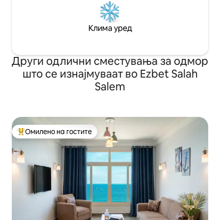
Клима уред
Други одлични сместувања за одмор
што се изнајмуваат во Ezbet Salah
Salem
Омилено на гостите
Меѓу најуспешните „Омилени на гостите“