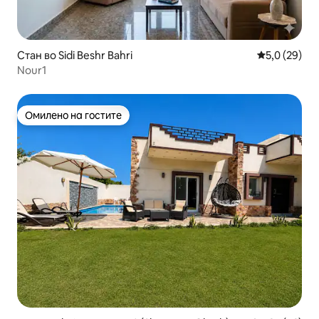
Стан во Sidi Beshr Bahri
Просечна оц
5,0 (29)
Nour1
Омилено на гостите
Омилено на гостите