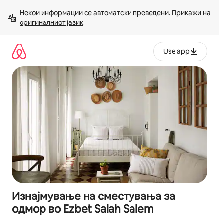
Прескокни
Некои информации се автоматски преведени. 
Прикажи на 
на
оригиналниот јазик
содржина
Use app
Изнајмување на сместувања за
одмор во Ezbet Salah Salem