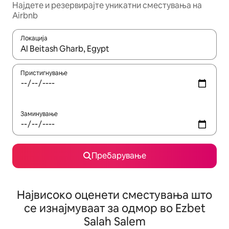
Најдете и резервирајте уникатни сместувања на
Airbnb
Локација
Кога резултатите се достапни, движете се со копчињата со 
Пристигнување
Заминување
Пребарување
Највисоко оценети сместувања што
се изнајмуваат за одмор во Ezbet
Salah Salem