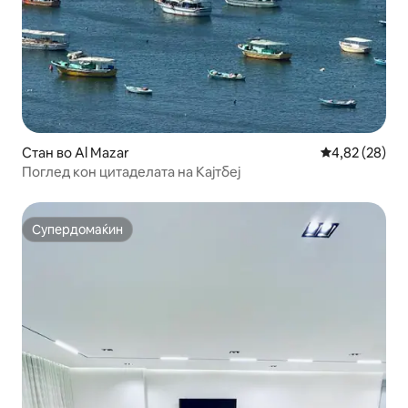
Стан во Al Mazar
Просечна оце
4,82 (28)
Поглед кон цитаделата на Кајтбеј
Супердомаќин
Супердомаќин