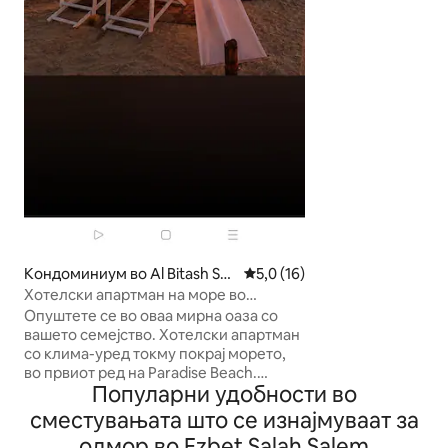
мезанинот, удобе
поглед на градот
опуштање. Внима
поткровјето го ис
уникатен каракт
нудејќи ги сите 
Сместен на неко
динамична култур
знаменитости и 
тој е идеален за
рекреативни пат
уникатно сместу
Кондоминиум во Al Bitash Sh
Просечна оцена: 5,0 од 5, 1
5,0 (16)
arq
Хотелски апартман на море во
Александрија, плажата Парадајз
Опуштете се во оваа мирна оаза со
вашето семејство. Хотелски апартман
со клима-уред токму покрај морето,
во првиот ред на Paradise Beach.
Популарни удобности во
Приватна плажа, многу посебно
место, Wi-Fi, паметен телевизор, нови
сместувањата што се изнајмуваат за
апарати и мебел, поглед кон ништо и
одмор во Ezbet Salah Salem