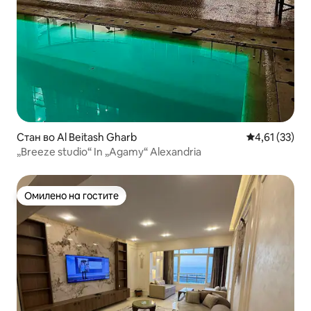
Стан во Al Beitash Gharb
Просечна оце
4,61 (33)
„Breeze studio“ In „Agamy“ Alexandria
Омилено на гостите
Омилено на гостите