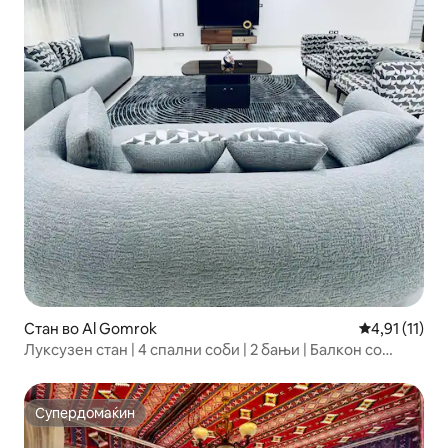
Стан во Al Gomrok
Просечна оце
4,91 (11)
Луксузен стан | 4 спални соби | 2 бањи | Балкон со
поглед кон морето
Супердомаќин
Супердомаќин