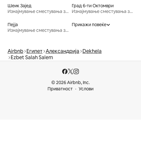
Шеик Зајед
Град 6-ти Октомври
Изнајмување сместувања за одмор
Изнајмување сместувања за одмор
Пејја
Прикажи повеќе
Изнајмување сместувања за одмор
Airbnb
Египет
Александрија
Dekhela
Ezbet Salah Salem
© 2026 Airbnb, Inc.
Приватност
Услови