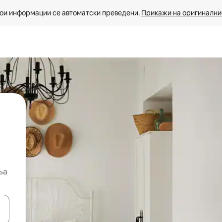
ои информации се автоматски преведени. 
Прикажи на оригиналнио
ња
копчињата со стрелки нагоре и надолу или истражувајте со допира