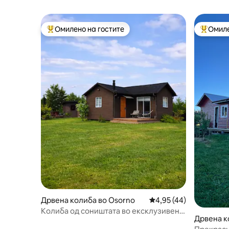
Омилено на гостите
Омиле
Меѓу најуспешните „Омилени на гостите“
Меѓу на
Дрвена колиба во Osorno
Просечна оцена: 4,95
4,95 (44)
Колиба од соништата во ексклузивен
Дрвена к
кондоминиум