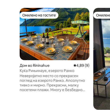
Омилено на гостите
Омилено
Омилено на гостите
Омилено
Дом во Rininahue
Просечна оцена: 4,8
4,89 (9)
Куќа Рињинауе, езерото Ранко
Неверојатно место со прекрасен
поглед на езерото Ранко. Апсолутно
тивко и мирно. Прекрасни, малку
посетени плажи. Многу е безбедно
бидејќи е во средина на станбена
зграда. Ако сакате да се исклучите од
сè и да се поврзете со природата, ќе го
најдете тоа тука. Во близина се