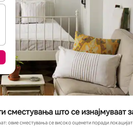
и сместувања што се изнајмуваат з
аат: овие сместувања се високо оценети поради локацијата