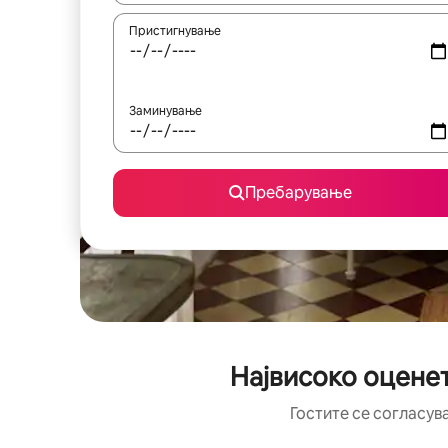
Пристигнување
Заминување
Пребарување
Највисоко оценет
Гостите се согласув