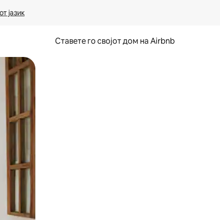
т јазик
Ставете го својот дом на Airbnb
ње или со лизгање.