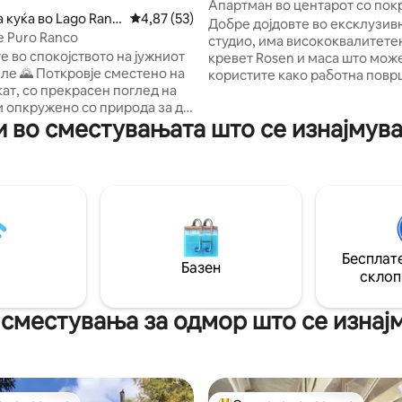
Апартман во центарот со пок
 куќа во Lago Ranc
Просечна оцена: 4,87 од 5, 53 рецензии
4,87 (53)
паркинг
Добре дојдовте во ексклузив
е Puro Ranco
студио, има висококвалитетен брачен
е во спокојството на јужниот
кревет Rosen и маса што може
иле 🌄 Поткровје сместено на
користите како работна повр
кат, со прекрасен поглед на
Станот е 100% електричен, ка
и опкружено со природа за да
греење, така и за готвење, о
 во сместувањата што се изнајмуваа
не да се исклучите од
модерни и функционални апара
. Дрвената колиба е целосно
Привилегирана локација 1 бл
 за да ви биде удобно за
трговскиот центар Mall de Oso
от. Разбудете се со
блока од Плаза де Армас, во 
на природата и завршете го
на терминалот, баровите и
 незаборавни зајдисонца од
рестораните. Персонализира
то
третман за супериорно искус
 на
Плаќање за перење алишта,
Бесплате
ната • Тераса идеална
внатрешен покриен приватен
Базен
склоп
 пејзажот • Совршено за
опуштање или за романтични
дмори
сместувања за одмор што се изнајм