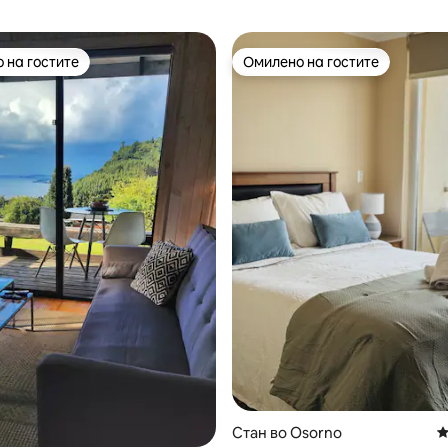
 на гостите
Омилено на гостите
 на гостите
Омилено на гостите
9 од 5, 9 рецензии
Стан во Osorno
П