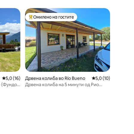
Омилено на гостите
на гостите“
Меѓу најуспешните „Омилени на гостите“
Просечна оцена: 5,0 од 5, 16 рецензии
5,0 (16)
Дрвена колиба во Río Bueno
Просечна оцена: 5,0
5,0 (10)
о (Фундо
Дрвена колиба на 5 минути од Рио
Буено, не во градот