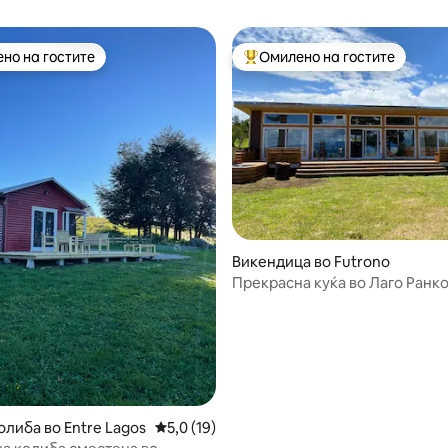
но на гостите
Омилено на гостите
јуспешните „Омилени на гостите“
Меѓу најуспешните „Омилени 
Викендица во Futrono
Прекрасна куќа во Лаго Ранк
Мирадор)
 од 5, 44 рецензии
олиба во Entre Lagos
Просечна оцена: 5,0 од 5, 19 рецензии
5,0 (19)