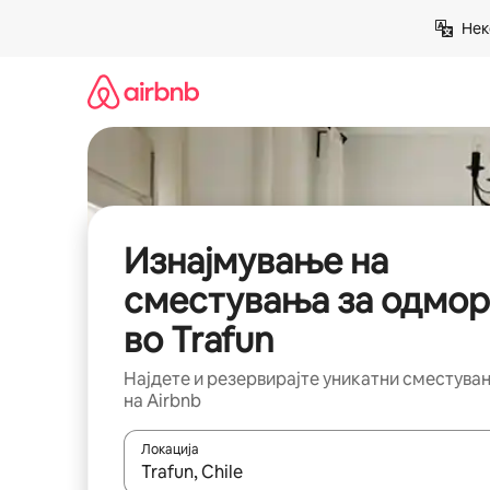
Прескокни
Нек
на
содржина
Изнајмување на
сместувања за одмор
во Trafun
Најдете и резервирајте уникатни сместува
на Airbnb
Локација
Кога резултатите се достапни, движете се со 