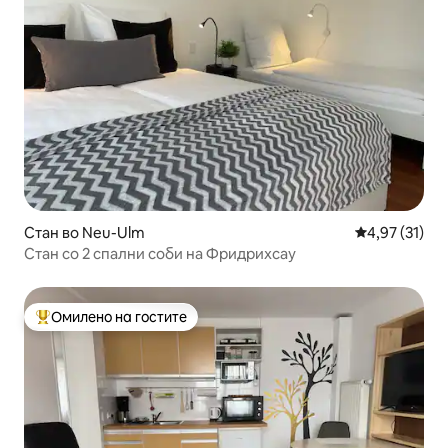
Стан во Neu-Ulm
Просечна оце
4,97 (31)
Стан со 2 спални соби на Фридрихсау
Омилено на гостите
Меѓу најуспешните „Омилени на гостите“