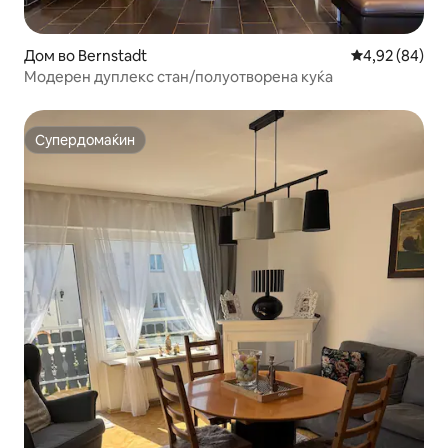
Дом во Bernstadt
Просечна оце
4,92 (84)
Модерен дуплекс стан/полуотворена куќа
Супердомаќин
Супердомаќин