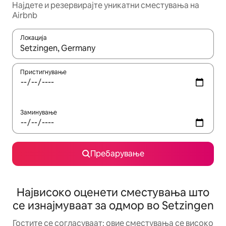
Најдете и резервирајте уникатни сместувања на
Airbnb
Локација
Кога резултатите се достапни, движете се со копчињата со 
Пристигнување
Заминување
Пребарување
Највисоко оценети сместувања што
се изнајмуваат за одмор во Setzingen
Гостите се согласуваат: овие сместувања се високо