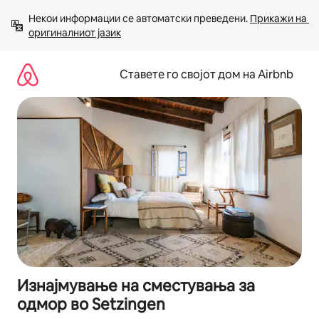
Прескокни
Некои информации се автоматски преведени. 
Прикажи на 
на
оригиналниот јазик
содржина
Ставете го својот дом на Airbnb
Изнајмување на сместувања за
одмор во Setzingen