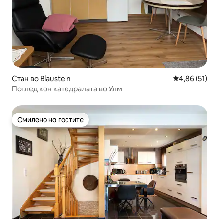
Стан во Blaustein
Просечна оце
4,86 (51)
Поглед кон катедралата во Улм
Омилено на гостите
Омилено на гостите