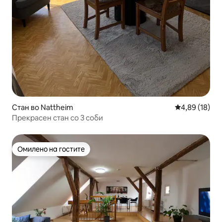
Стан во Nattheim
Просечна оце
4,89 (18)
Прекрасен стан со 3 соби
Омилено на гостите
Омилено на гостите