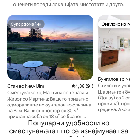
оценети поради локацијата, чистотата и друго.
Супердомаќин
Омилено на гост
Супердомаќин
Омилено на гост
Бунгалов во Neu
Стилски и удобен
Стан во Neu-Ulm
Просечна оцена: 4,88 од 5, 9
4,88 (91)
површина од 120 
Шармантен бунга
Сместување кај Мартина со тераса и
градина CasaCarl
(Донау) со 2 спал
самопријавување
Живот со Мартина: Вашето приватно
пружина), простр
одморалиште во бунгалов во близина
градина. Ако имате прашања,
на Улм. Вашиот простор од 30 м²:
контактирајте со 
пристапна соба од 18 м² со брачен
задоволство ќе в
Популарни удобности во
кревет, телевизор, Wi-Fi, апарат за
извлечам максим
кафе. Предсобје со кауч и приватна
сместувањата што се изнајмуваат за
престој во мојот роден 
бања. Совршено за жешки денови: