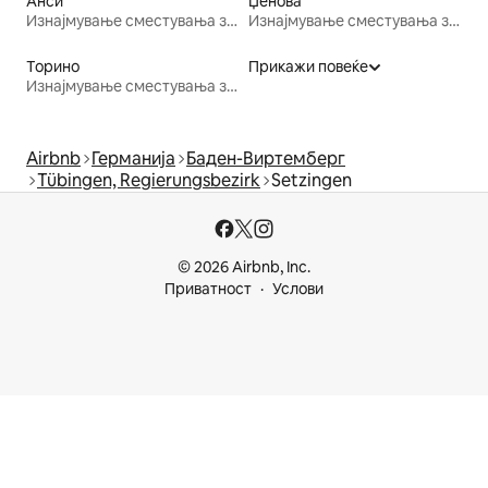
Анси
Џенова
Изнајмување сместувања за одмор
Изнајмување сместувања за одмор
Торино
Прикажи повеќе
Изнајмување сместувања за одмор
Airbnb
Германија
Баден-Виртемберг
Tübingen, Regierungsbezirk
Setzingen
© 2026 Airbnb, Inc.
Приватност
Услови