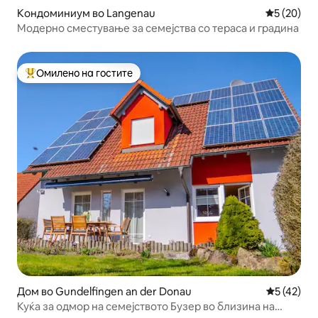
Кондоминиум во Langenau
Просечна 
5 (20)
Модерно сместување за семејства со тераса и градина
Омилено на гостите
Меѓу најуспешните „Омилени на гостите“
Дом во Gundelfingen an der Donau
Просечна 
5 (42)
Куќа за одмор на семејството Бузер во близина на