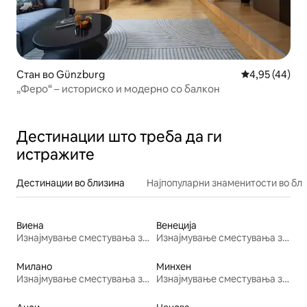
Стан во Günzburg
Просечна оце
4,95 (44)
„Феро“ – историско и модерно со балкон
Дестинации што треба да ги
истражите
Дестинации во близина
Најпопуларни знаменитости во бл
Виена
Венеција
Изнајмување сместувања за одмор
Изнајмување сместувања за одмор
Милано
Минхен
Изнајмување сместувања за одмор
Изнајмување сместувања за одмор