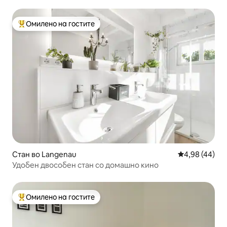
Леголанд Гинцбург
Омилено на гостите
Меѓу најуспешните „Омилени на гостите“
Стан во Langenau
Просечна оце
4,98 (44)
Удобен двособен стан со домашно кино
Омилено на гостите
Меѓу најуспешните „Омилени на гостите“