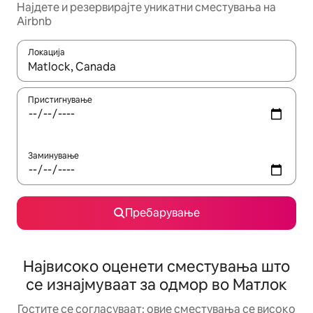
Најдете и резервирајте уникатни сместувања на
Airbnb
Локација
Кога резултатите се достапни, движете се со копчињата со 
Пристигнување
Заминување
Пребарување
Највисоко оценети сместувања што
се изнајмуваат за одмор во Матлок
Гостите се согласуваат: овие сместувања се високо