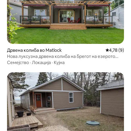
Дрвена колиба во Matlock
Просечна оц
4,78 (9)
Нова луксузна дрвена колиба на брегот на езерото
Винипег
Семејство
·
Локација
·
Кујна