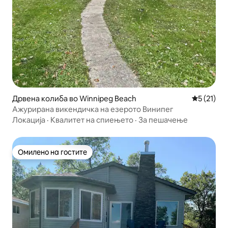
Дрвена колиба во Winnipeg Beach
Просечна 
5 (21)
Ажурирана викендичка на езерото Винипег
Локација
·
Квалитет на спиењето
·
За пешачење
Омилено на гостите
Омилено на гостите