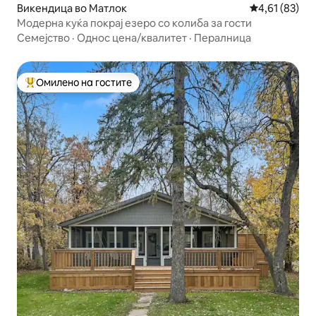
Викендица во Матлок
Просечна оце
4,61 (83)
Модерна куќа покрај езеро со колиба за гости
Семејство
·
Однос цена/квалитет
·
Пералница
Омилено на гостите
Меѓу најуспешните „Омилени на гостите“