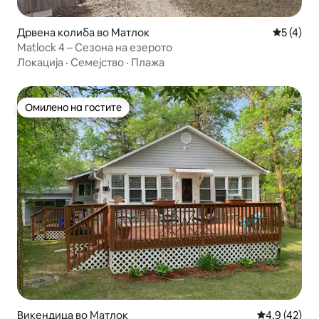
Дрвена колиба во Матлок
Просечна
5 (4)
Matlock 4 – Сезона на езерото
Локација
·
Семејство
·
Плажа
Омилено на гостите
Омилено на гостите
Викендица во Матлок
Просечна оц
4,9 (42)