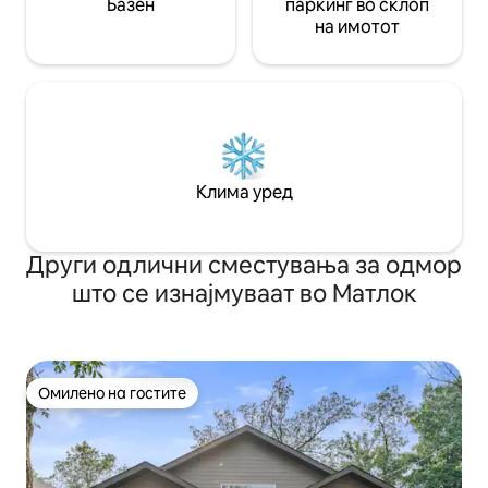
Базен
паркинг во склоп
на имотот
Клима уред
Други одлични сместувања за одмор
што се изнајмуваат во Матлок
Омилено на гостите
Омилено на гостите