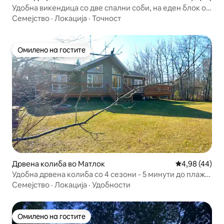
Удобна викендица со две спални соби, на еден блок од
плажата
Семејство
·
Локација
·
Точност
Омилено на гостите
Омилено на гостите
Дрвена колиба во Матлок
Просечна оце
4,98 (44)
Удобна дрвена колиба со 4 сезони - 5 минути до плажа
Wpg/Ice Fishin
Семејство
·
Локација
·
Удобности
Омилено на гостите
Омилено на гостите