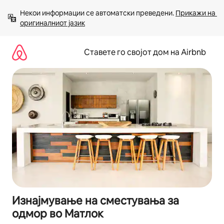
Прескокни
Некои информации се автоматски преведени. 
Прикажи на 
на
оригиналниот јазик
содржина
Ставете го својот дом на Airbnb
Изнајмување на сместувања за
одмор во Матлок