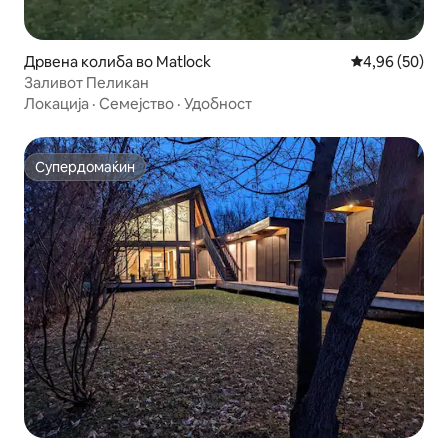
Дрвена колиба во Matlock
Просечна оце
4,96 (50)
Заливот Пеликан
Локација
·
Семејство
·
Удобност
Супердомаќин
Супердомаќин