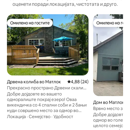
оценети поради локацијата, чистотата и друго.
Омилено на гостите
Омилено на гост
Омилено на гостите
Омилено на гост
Дрвена колиба во Матлок
Просечна оцена: 4,88 од 5, 2
4,88 (24)
Прекрасно пространо Дрвени скалила
од плажа
Добре дојдовте во вашето
одморалиште покрај езеро! Оваа
Дом во Матлок
викендичка со 4 спални соби и 2 бањи
Врвно место за од
нуди совршено место за одмор во
лица • игри • пар
Добре дојдовте в
текот на целата година. Со модерни
Локација
·
Семејство
·
Удобност
одмор во големат
удобности и удобни удобности, оваа
целото семејство
дрвена колиба има сѐ што ви треба!