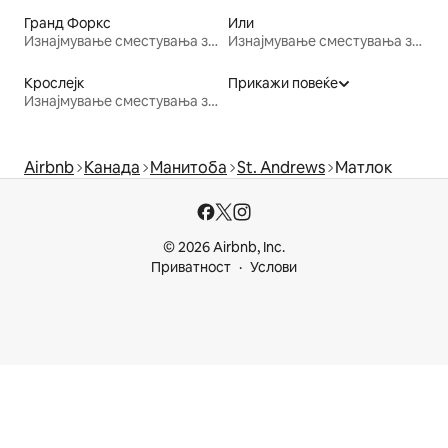
Гранд Форкс
Или
Изнајмување сместувања за одмор
Изнајмување сместувања за одмор
Крослејк
Прикажи повеќе
Изнајмување сместувања за одмор
Airbnb
Канада
Манитоба
St. Andrews
Матлок
© 2026 Airbnb, Inc.
Приватност
Услови