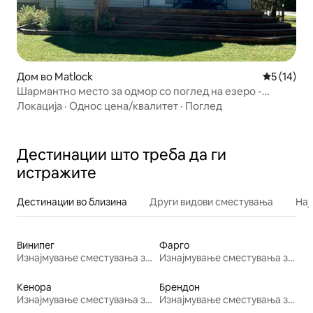
Дом во Matlock
Просечна 
5 (14)
Шармантно место за одмор со поглед на езеро -
погодно за миленичиња!
Локација
·
Однос цена/квалитет
·
Поглед
Дестинации што треба да ги
истражите
Дестинации во близина
Други видови сместувања
Нај
Винипег
Фарго
Изнајмување сместувања за одмор
Изнајмување сместувања за одмор
Кенора
Брендон
Изнајмување сместувања за одмор
Изнајмување сместувања за одмор