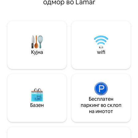
одмор во Lamar
станица - 65", 55", 43" телевизори во
Флорида. Опуштете се и одморете од
собите - Соба за игри, со маса за
долгото патувањ
билијард, тенис на маса, аркадни игри
поминете го вике
- Деловен простор, wifi, 32-инчен
погодности на по
монитор, печатач, биро со висина -
практичноста на 
Приватен двор, скара , беседка, маса
простор! Погодно за семејства; може
за оган, игри. - Централно лоцирано во
да се сместат до
близина на воздухопловната база Шо,
реновирано во 20
болницата Туомеј, храна, паркови и
градина за милен
Кујна
wifi
друго
отворено, лулашк
пикник!
Бесплатен
Базен
паркинг во склоп
на имотот