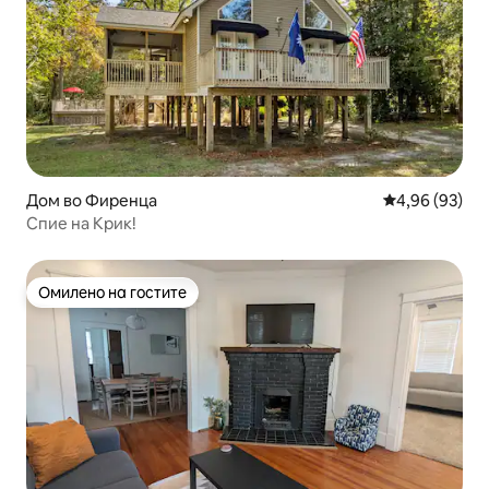
Дом во Фиренца
Просечна оце
4,96 (93)
Спие на Крик!
Омилено на гостите
Омилено на гостите