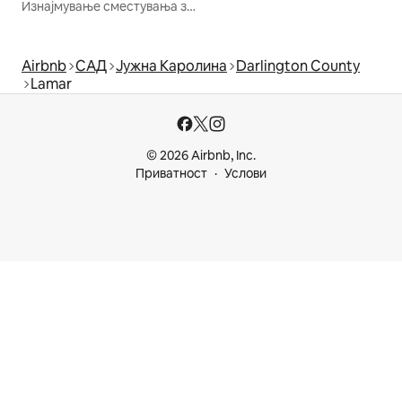
Изнајмување сместувања за одмор
Airbnb
САД
Јужна Каролина
Darlington County
Lamar
© 2026 Airbnb, Inc.
Приватност
Услови