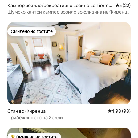
Кампер возило/рекреативно возило во Timmo
Просечна 
5 (22)
nsville
Шумско кантри кампер возило во близина на Фиренца
и I-95
Омилено на гостите
Омилено на гостите
Стан во Фиренца
Просечна оце
4,98 (98)
Прибежиштето на Хедли
Омилено на гостите