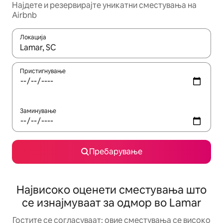
Најдете и резервирајте уникатни сместувања на
Airbnb
Локација
Кога резултатите се достапни, движете се со копчињата со 
Пристигнување
Заминување
Пребарување
Највисоко оценети сместувања што
се изнајмуваат за одмор во Lamar
Гостите се согласуваат: овие сместувања се високо