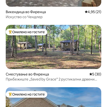
Викендица во Фиренца
Просечна оце
4,95 (21)
Искуство со Чендлер
Омилено на гостите
Меѓу најуспешните „Омилени на гостите“
Сместување во Фиренца
Просечна 
5 (30)
Прибежиште „Saved by Grace“ 2 рустикални дрвени
колиби покрај поток
Омилено на гостите
Меѓу најуспешните „Омилени на гостите“