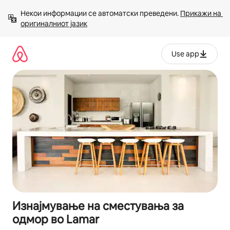
Прескокни
Некои информации се автоматски преведени. 
Прикажи на 
на
оригиналниот јазик
содржина
Use app
Изнајмување на сместувања за
одмор во Lamar