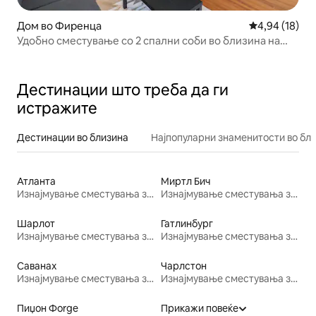
Дом во Фиренца
Просечна оце
4,94 (18)
Удобно сместување со 2 спални соби во близина на
McLeod и MUSC | Погодно за миленици
Дестинации што треба да ги
истражите
Дестинации во близина
Најпопуларни знаменитости во бл
Атланта
Миртл Бич
Изнајмување сместувања за одмор
Изнајмување сместувања за одмор
Шарлот
Гатлинбург
Изнајмување сместувања за одмор
Изнајмување сместувања за одмор
Саванах
Чарлстон
Изнајмување сместувања за одмор
Изнајмување сместувања за одмор
Пиџон Фorge
Прикажи повеќе