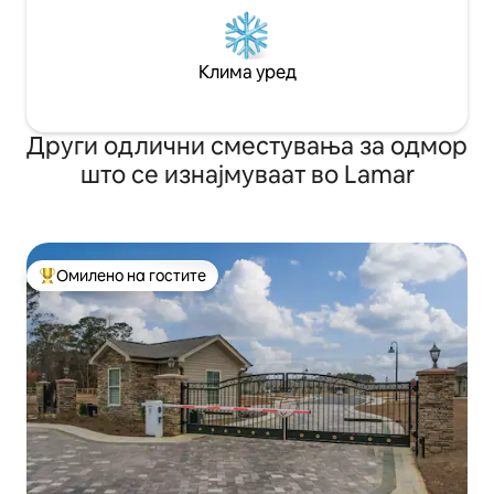
Клима уред
Други одлични сместувања за одмор
што се изнајмуваат во Lamar
Омилено на гостите
Меѓу најуспешните „Омилени на гостите“