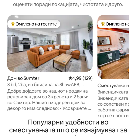
оценети поради локацијата, чистотата и друго.
Омилено на гостите
Омилено на го
Меѓу најуспешните „Омилени на гостите“
Меѓу најуспешни
Дом во Sumter
Просечна оцена: 4,99 од 5, 12
4,99 (129)
3 bd, 2ba, во близина на ShawAFB,
Сместување на ф
Game Rm
Добре дојдовте во нашиот неодамна
immonsville
Викендичката во 
реновиран дом со 3 кревета и 2 бањи
зоолошката град
Викендичката во 
во Самтер. Нашиот модерен дом за
со сопствен прив
декор го има следново: - Усовршете го
работна фарма за
сместувањето со брачен кревет
која се наоѓа во 
(широк 150-179 см)/сопствена бања -
Популарни удобности во
Јужна Каролина, 
Брачни кревети и други соби -
95, на 5 минути о
сместувањата што се изнајмуваат за
Комплетно опремена кујна, кафе-
на половина пат 