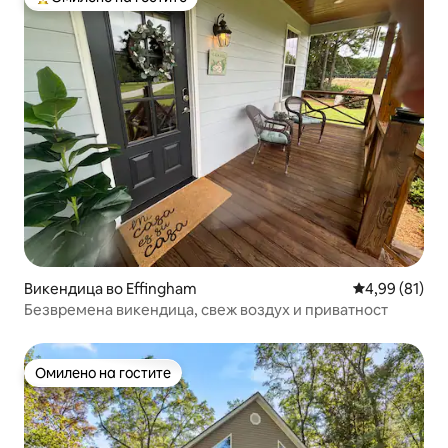
Меѓу најуспешните „Омилени на гостите“
Викендица во Effingham
Просечна оце
4,99 (81)
Безвремена викендица, свеж воздух и приватност
Омилено на гостите
Омилено на гостите