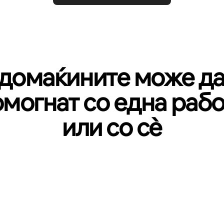
домаќините може да
омогнат со една рабо
или со сѐ