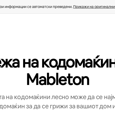
ои информации се автоматски преведени. 
Прикажи на оригиналнио
жа на кодомаќин
Mableton
а на кодомаќини лесно може да се нај
омаќин за да се грижи за вашиот дом и