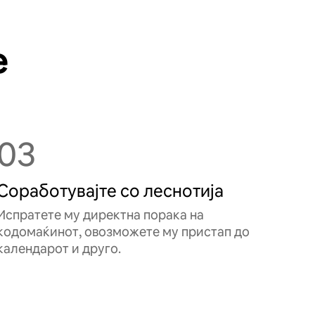
е
03
Соработувајте со леснотија
Испратете му директна порака на
кодомаќинот, овозможете му пристап до
календарот и друго.