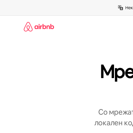
Прескокни
Нек
на
содржина
Мре
Со мрежат
локален код