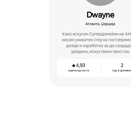
Dwayne
Атланта, Џорџија
Како искусен Супердомаќин на Air
носам уникатен спој на гостопримс
дизајн и изработка за да создад
уредени, искуствени престои.
4,93
2
оцена од гости
год. е домаќи