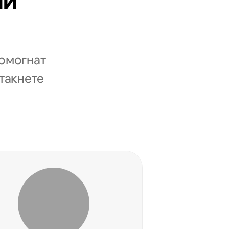
ни
помогнат
стакнете