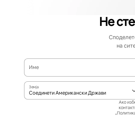
Не сте
Споделете
на сит
Име
Земја
Соединети Американски Држави
Ако изб
контакт
„Политика