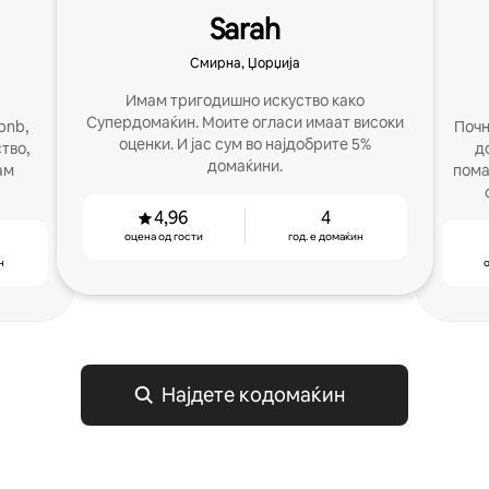
Sarah
Смирна, Џорџија
Имам тригодишно искуство како
Супердомаќин. Моите огласи имаат високи
bnb,
Почн
оценки. И јас сум во најдобрите 5%
тво,
д
домаќини.
ам
пома
м
4,96
4
оцена од гости
год. е домаќин
н
о
Најдете кодомаќин