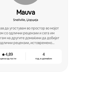
Mauva
Snellville, Џорџија
ав да угостувам во простор во мојот
ом со одлични рецензии и сега им
гам на другите домаќини да добијат
одлични рецензии, истовремено
аксимизирајќи го потенцијалот за
заработка.
4,89
4
цена од гости
год. е домаќин