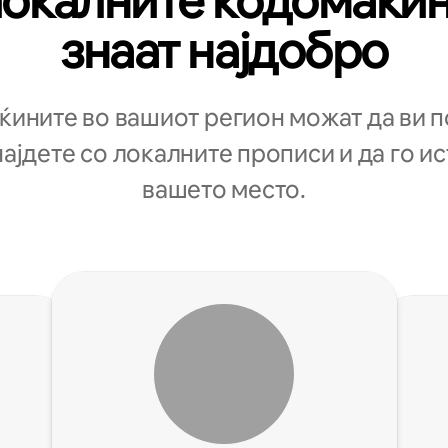
окалните кодомаќи
знаат најдобро
ините во вашиот регион можат да ви 
најдете со локалните прописи и да го и
вашето место.