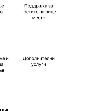
ње
Поддршка за
до
гостите на лице
место
ње и
Дополнителни
за
услуги
ње