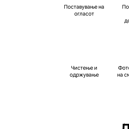
Поставување на
По
огласот
д
Чистење и
Фот
одржување
на с