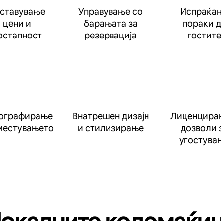
ставување
Управување со
Испраќа
цени и
барањата за
пораки 
остапност
резервација
гостите
ографирање
Внатрешен дизајн
Лиценцира
местувањето
и стилизирање
дозволи 
угостува