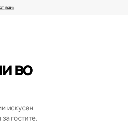
т јазик
и во
ми искусен
 за гостите.