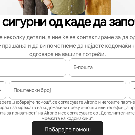
 сигурни од каде да зап
 неколку детали, а ние ќе ве контактираме за да 
е прашања и да ви помогнеме да најдете кодомаќин
одговара на вашите потреби.
Е-пошта
Поштенски број
ерете „Побарајте помош“, се согласувате Airbnb и неговите партне
ираат за мрежата на кодомаќини преку е-пошта или телефон, ја п
та за приватност“
на Airbnb и се согласувате со
„Дополнителните 
мрежата на кодомаќини“
.
Побарајте помош