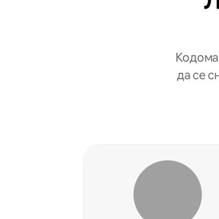
Л
Кодомаќ
да се с