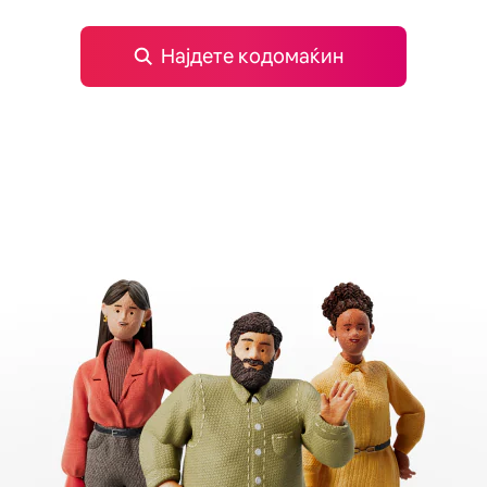
Најдете кодомаќин