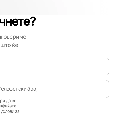
очнете?
одговориме
 што ќе
Телефонски број
ри да ве
рифаќате
услови за