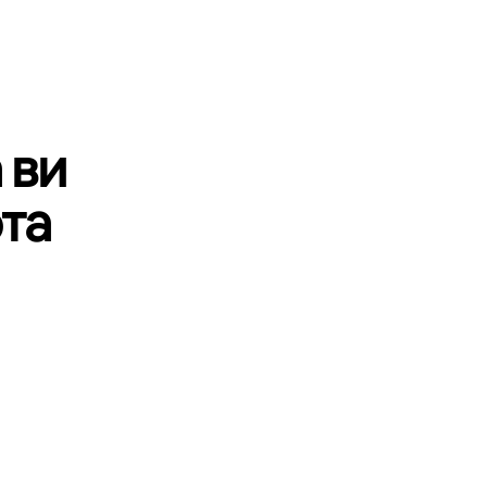
 ви
та