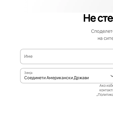
Не сте
Споделете
на сит
Име
Земја
Соединети Американски Држави
Ако изб
контакт
„Политика