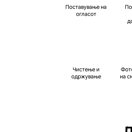
Поставување на
По
огласот
д
Чистење и
Фот
одржување
на с