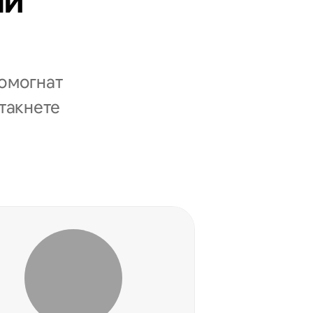
ни
помогнат
стакнете