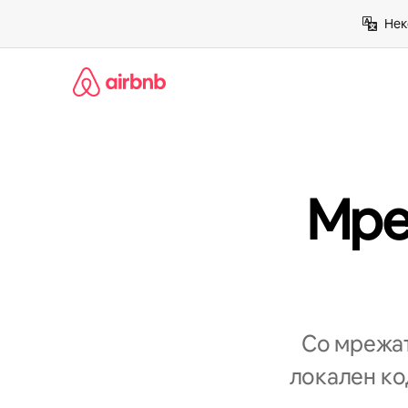
Прескокни
Нек
на
содржина
Мре
Со мрежат
локален код