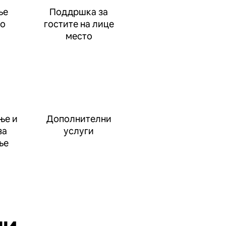
ње
Поддршка за
до
гостите на лице
место
ње и
Дополнителни
за
услуги
ње