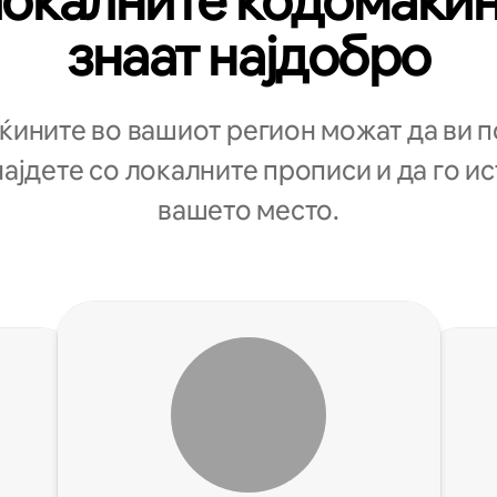
окалните кодомаќи
знаат најдобро
ините во вашиот регион можат да ви 
најдете со локалните прописи и да го и
вашето место.