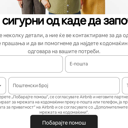
 сигурни од каде да зап
 неколку детали, а ние ќе ве контактираме за да 
е прашања и да ви помогнеме да најдете кодомаќин
одговара на вашите потреби.
Е-пошта
Поштенски број
ерете „Побарајте помош“, се согласувате Airbnb и неговите партне
ираат за мрежата на кодомаќини преку е-пошта или телефон, ја п
та за приватност“
на Airbnb и се согласувате со
„Дополнителните 
мрежата на кодомаќини“
.
Побарајте помош