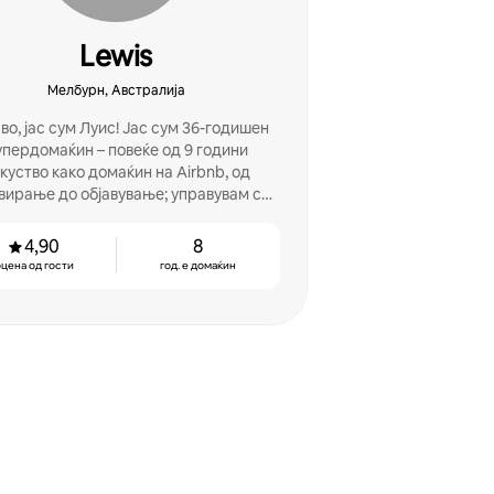
Lewis
Мелбурн, Австралија
во, јас сум Луис! Јас сум 36-годишен
пердомаќин – повеќе од 9 години
куство како домаќин на Airbnb, од
вирање до објавување; управувам со
мојот деловен партнер Елиот.
4,90
8
цена од гости
год. е домаќин