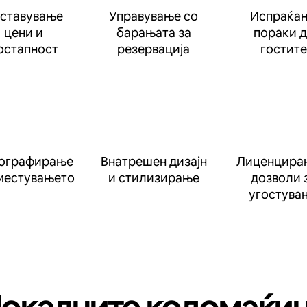
ставување
Управување со
Испраќа
цени и
барањата за
пораки 
остапност
резервација
гостите
ографирање
Внатрешен дизајн
Лиценцира
местувањето
и стилизирање
дозволи 
угостува