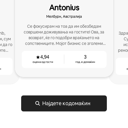
Antonius
Мелбурн, Австралија
Се фокусирам на тоа да им обезбедам
совршени доживувања на гостите! Ова, за
nb,
Здра
возврат, ќе го подобри враќањето на
, сум
Су
сопствениците. Мојот бизнис се зголеми
м да го
ис
само од уста на уста.
ите
рено
4,94
3
оцена од гости
год. е домаќин
н
о
Најдете кодомаќин