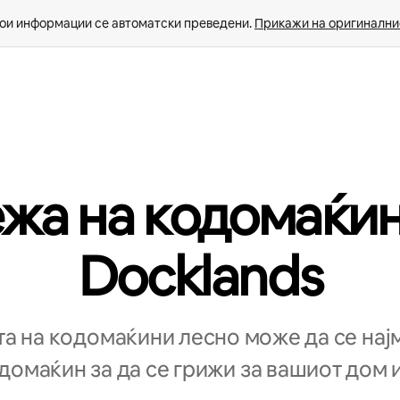
ои информации се автоматски преведени. 
Прикажи на оригиналнио
жа на кодомаќин
Docklands
а на кодомаќини лесно може да се нај
омаќин за да се грижи за вашиот дом и