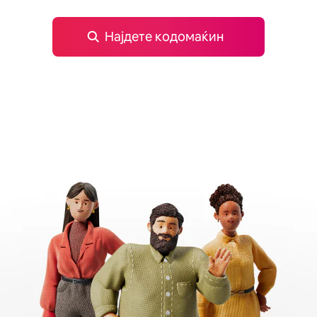
Најдете кодомаќин