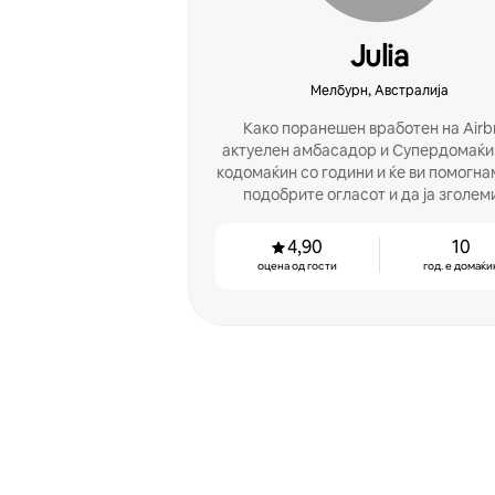
Julia
Мелбурн, Австралија
Како поранешен вработен на Airb
актуелен амбасадор и Супердомаќин
кодомаќин со години и ќе ви помогна
подобрите огласот и да ја зголем
заработката.
4,90
10
оцена од гости
год. е домаќи