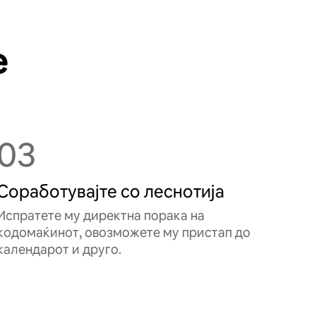
е
03
Соработувајте со леснотија
Испратете му директна порака на
кодомаќинот, овозможете му пристап до
календарот и друго.