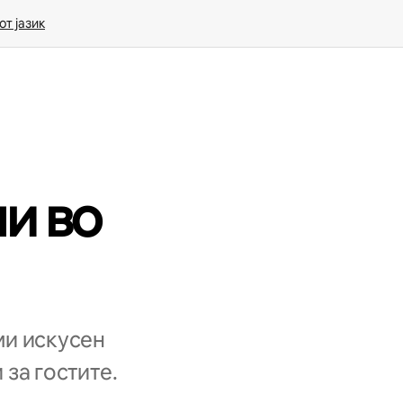
т јазик
и во
ми искусен
 за гостите.