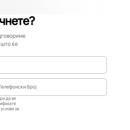
очнете?
одговориме
 што ќе
Телефонски број
ри да ве
рифаќате
услови за