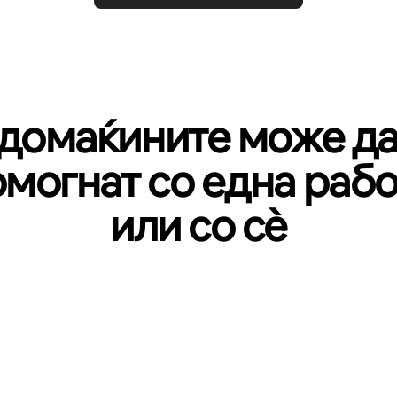
домаќините може да
омогнат со една рабо
или со сѐ