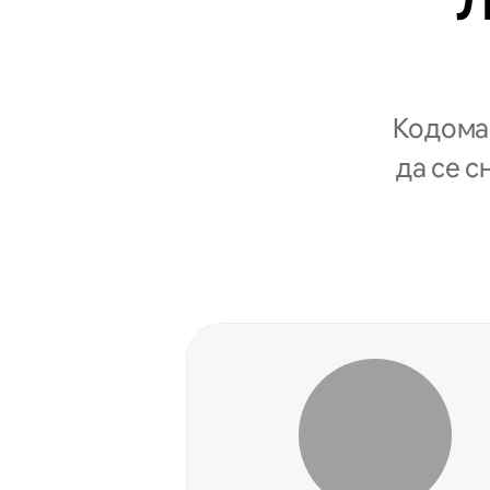
Л
Кодомаќ
да се с