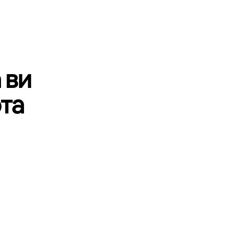
 ви
та