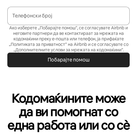
Телефонски број
Ако изберете „Побарајте помош“, се согласувате Airbnb и
неговите партнери да ве контактираат за мрежата на
кодомаќини преку е-пошта или телефон, ја прифаќате
„Политиката за приватност“
на Airbnb и се согласувате со
„Дополнителните услови за мрежата на кодомаќини“
.
Побарајте помош
Кодомаќините може
да ви помогнат со
една работа или со сѐ