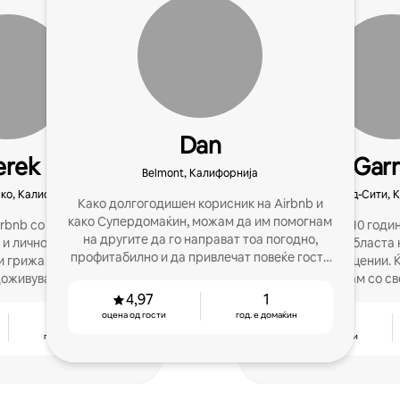
Dan
erek
Garr
Belmont, Калифорнија
ко, Калифорнија
Редвуд-Сити, 
Како долгогодишен корисник на Airbnb и
како Супердомаќин, можам да им помогнам
rbnb со осум квартали,
Угостувам 10 годи
на другите да го направат тоа погодно,
 и лично угостување со
познавање во областа 
профитабилно и да привлечат повеќе гости
и грижа за вашиот дом,
траење од 3 децении. Ќ
да го резервираат сместувањето.
доживувања за гостите.
запознаам со св
4,97
1
оцена од гости
год. е домаќин
2
4,93
год. е домаќин
оцена од гости