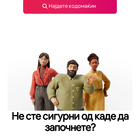
Најдете кодомаќин
Не сте сигурни од каде да
започнете?