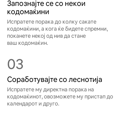
Запознајте се со некои
кодомаќини
Испратете порака до колку сакате
кодомаќини, а кога ќе бидете спремни,
поканете некој од нив да стане
ваш кодомаќин.
03
Соработувајте со леснотија
Испратете му директна порака на
кодомаќинот, овозможете му пристап до
календарот и друго.