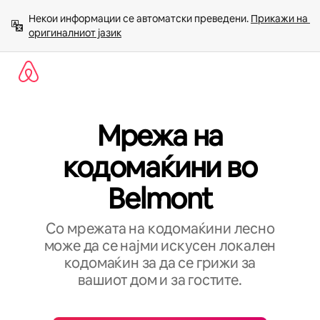
Прескокни
Некои информации се автоматски преведени. 
Прикажи на 
на
оригиналниот јазик
содржина
Мрежа на
кодомаќини во
Belmont
Со мрежата на кодомаќини лесно
може да се најми искусен локален
кодомаќин за да се грижи за
вашиот дом и за гостите.