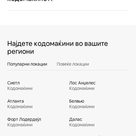
Најдете кодомаќини во вашите
региони
Популарни локации
Повеќе локации
Сиетл
Лос Анџелес
Кодомаќини
Кодомаќини
Атланта
Белвью
Кодомаќини
Кодомаќини
Форт Лодердејл
Далас
Кодомаќини
Кодомаќини