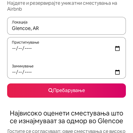
Најдете и резервирајте уникатни сместувања на
Airbnb
Локација
Кога резултатите се достапни, движете се со копчињата со 
Пристигнување
Заминување
Пребарување
Највисоко оценети сместувања што
се изнајмуваат за одмор во Glencoe
Гостите се согласуваат: овие сместувања се високо