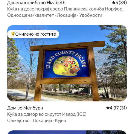
Дрвена колиба во Elizabeth
Просечна 
5 (39)
Куќа на дрво покрај езеро Планинска колиба Норфорк
Базен Џакузи
Однос цена/квалитет
·
Локација
·
Удобности
Омилено на гостите
Меѓу најуспешните „Омилени на гостите“
Дом во Мелбурн
Просечна оце
4,97 (31)
Куќа за одмор во округот Изард (ICE)
Семејство
·
Локација
·
Кујна