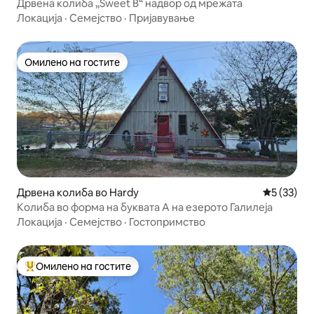
Дрвена колиба „Sweet B“ надвор од мрежата
Локација
·
Семејство
·
Пријавување
Омилено на гостите
Омилено на гостите
Дрвена колиба во Hardy
Просечна 
5 (33)
Колиба во форма на буквата А на езерото Галилеја
Локација
·
Семејство
·
Гостопримство
Омилено на гостите
Меѓу најуспешните „Омилени на гостите“