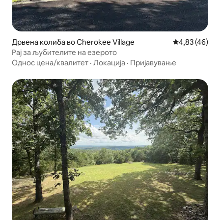
Дрвена колиба во Cherokee Village
Просечна оце
4,83 (46)
Рај за љубителите на езерото
Однос цена/квалитет
·
Локација
·
Пријавување