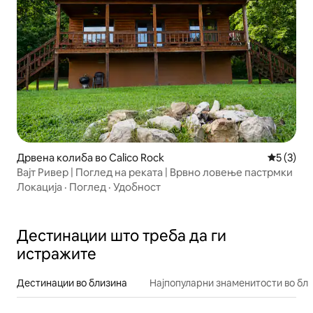
Дрвена колиба во Calico Rock
Просечна
5 (3)
Вајт Ривер | Поглед на реката | Врвно ловење пастрмки
Локација
·
Поглед
·
Удобност
Дестинации што треба да ги
истражите
Дестинации во близина
Најпопуларни знаменитости во бл