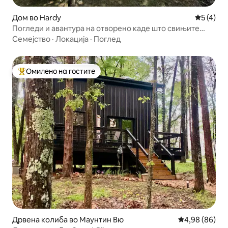
Дом во Hardy
Просечна
5 (4)
Погледи и авантура на отворено каде што свињите
летаат
Семејство
·
Локација
·
Поглед
Омилено на гостите
Меѓу најуспешните „Омилени на гостите“
Дрвена колиба во Маунтин Вю
Просечна оце
4,98 (86)