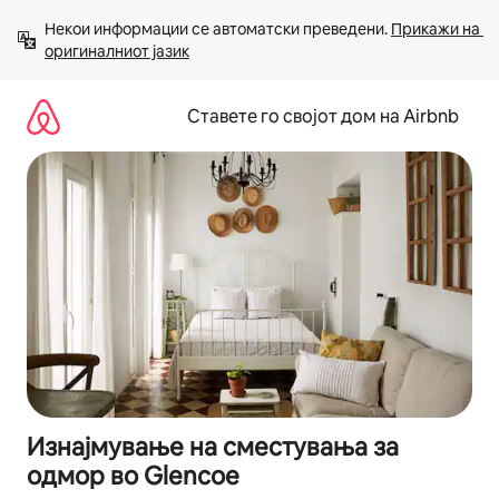
Прескокни
Некои информации се автоматски преведени. 
Прикажи на 
на
оригиналниот јазик
содржина
Ставете го својот дом на Airbnb
Изнајмување на сместувања за
одмор во Glencoe