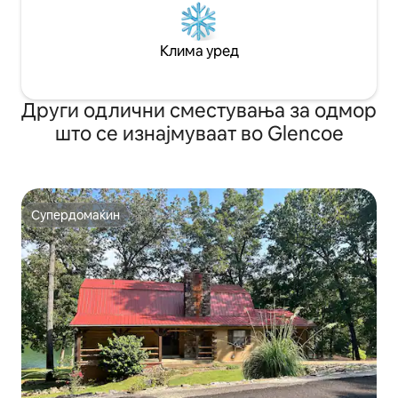
Клима уред
Други одлични сместувања за одмор
што се изнајмуваат во Glencoe
Супердомаќин
Супердомаќин