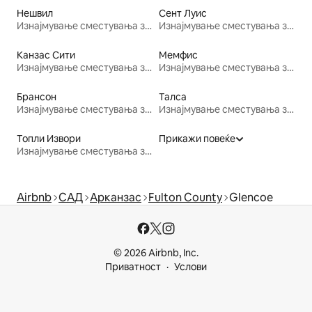
Нешвил
Сент Луис
Изнајмување сместувања за одмор
Изнајмување сместувања за одмор
Канзас Сити
Мемфис
Изнајмување сместувања за одмор
Изнајмување сместувања за одмор
Брансон
Талса
Изнајмување сместувања за одмор
Изнајмување сместувања за одмор
Топли Извори
Прикажи повеќе
Изнајмување сместувања за одмор
Airbnb
САД
Арканзас
Fulton County
Glencoe
© 2026 Airbnb, Inc.
Приватност
Услови