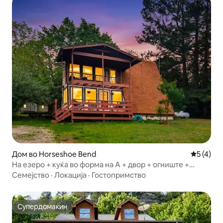
Дом во Horseshoe Bend
Просечна
5 (4)
На езеро + куќа во форма на А + двор + огниште +
риболов
Семејство
·
Локација
·
Гостопримство
Супердомаќин
Супердомаќин