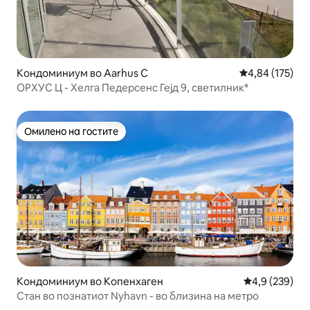
Кондоминиум во Aarhus C
Просечна оцен
4,84 (175)
ОРХУС Ц - Хелга Педерсенс Гејд 9, светилник*
Омилено на гостите
Омилено на гостите
Кондоминиум во Копенхаген
Просечна оце
4,9 (239)
Стан во познатиот Nyhavn - во близина на метро