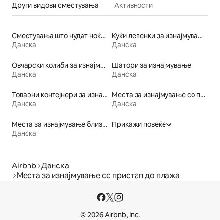
Други видови сместувања
Активности
Сместувања што нудат ноќевање со појадок
Куќи лепенки за изнајмување
Данска
Данска
Овчарски колиби за изнајмување
Шатори за изнајмување
Данска
Данска
Товарни контејнери за изнајмување
Места за изнајмување со појадок
Данска
Данска
Места за изнајмување близу ски-патека
Прикажи повеќе
Данска
Airbnb
Данска
Места за изнајмување со пристап до плажа
© 2026 Airbnb, Inc.