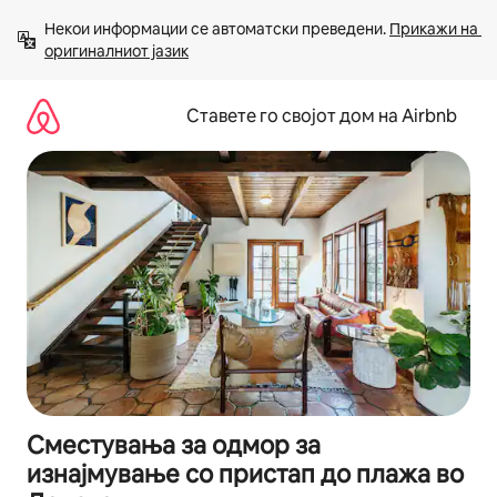
Прескокни
Некои информации се автоматски преведени. 
Прикажи на 
на
оригиналниот јазик
содржина
Ставете го својот дом на Airbnb
Сместувања за одмор за
изнајмување со пристап до плажа во