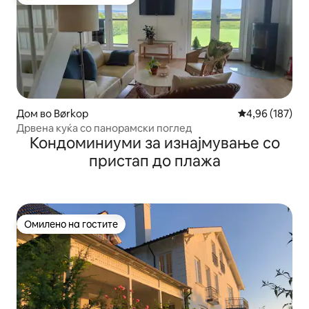
Меѓу најуспешните „Омилени на гостите“
Дом во Børkop
Просечна оцен
4,96 (187)
Дрвена куќа со панорамски поглед
Кондоминиуми за изнајмување со
пристап до плажа
Омилено на гостите
Омилено на гостите