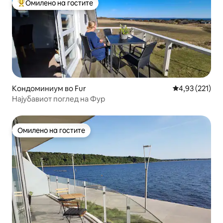
Омилено на гостите
Меѓу најуспешните „Омилени на гостите“
Кондоминиум во Fur
Просечна оцен
4,93 (221)
Најубавиот поглед на Фур
Омилено на гостите
Омилено на гостите