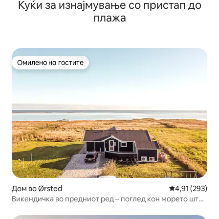
Куќи за изнајмување со пристап до
плажа
Омилено на гостите
Омилено на гостите
Дом во Ørsted
Просечна оцен
4,91 (293)
Викендичка во предниот ред – поглед кон морето што
го одзема здивот