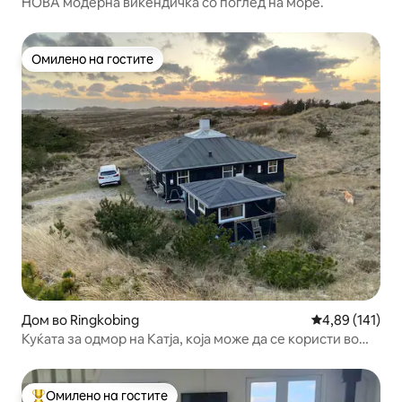
НОВА модерна викендичка со поглед на море.
Омилено на гостите
Омилено на гостите
Дом во Ringkobing
Просечна оцен
4,89 (141)
Куќата за одмор на Катја, која може да се користи во
текот на целата година
Омилено на гостите