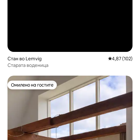
Стан во Lemvig
Просечна оцен
4,87 (102)
Старата воденица
Омилено на гостите
Омилено на гостите