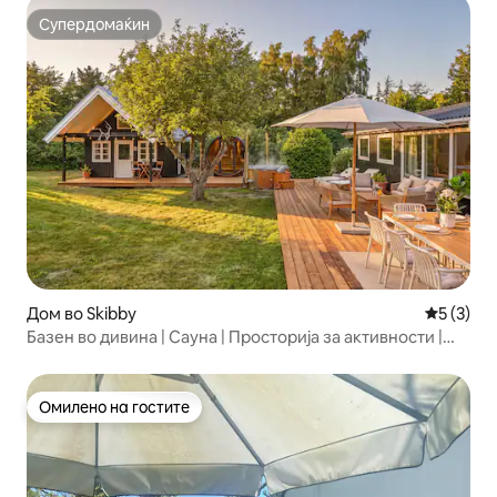
Супердомаќин
Супердомаќин
Дом во Skibby
Просечна
5 (3)
Базен во дивина | Сауна | Просторија за активности |
Кино
Омилено на гостите
Омилено на гостите