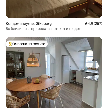
Кондоминиум во Silkeborg
Просечна оце
4,9 (267)
Во близина на природата, потокот и градот
Омилено на гостите
Меѓу најуспешните „Омилени на гостите“