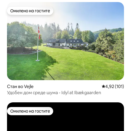
Омилено на гостите
Омилено на гостите
Стан во Vejle
Просечна оцен
4,92 (101)
Удобен дом среде шума - Idyl at Ibækgaarden
Омилено на гостите
Омилено на гостите