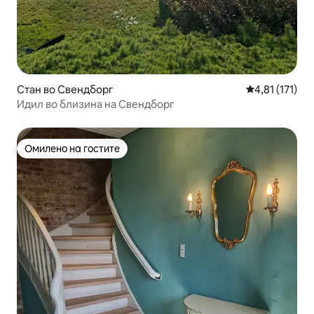
Стан во Свендборг
Просечна оцен
4,81 (171)
Идил во близина на Свендборг
Омилено на гостите
Омилено на гостите