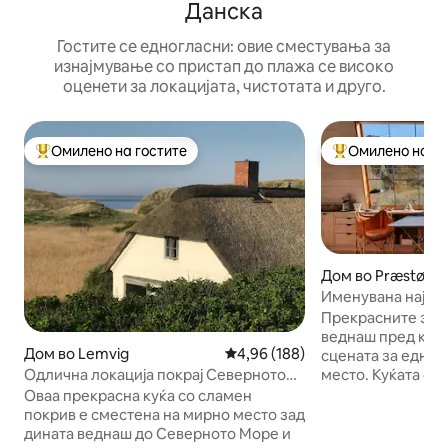
Данска
Гостите се едногласни: овие сместувања за
изнајмување со пристап до плажа се високо
оценети за локацијата, чистотата и друго.
Омилено на гостите
Омилено на го
Меѓу најуспешните „Омилени на гостите“
Меѓу најуспешни
Дом во Præstø
Именувана најуба
Данска за 2014 г
Прекрасните зали
веднаш пред куќа
Дом во Lemvig
Просечна оцена: 4,96 од 5, 18
4,96 (188)
сцената за едно 
место. Куќата бе
Одлична локација покрај Северното
победник на прог
Море
Оваа прекрасна куќа со сламен
летна куќа во Дан
покрив е сместена на мирно место зад
Добро опремените
дината веднаш до Северното Море и