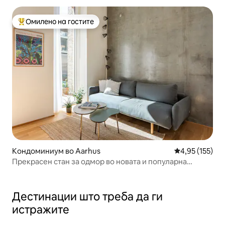
Омилено на гостите
Меѓу најуспешните „Омилени на гостите“
Кондоминиум во Aarhus
Просечна оцен
4,95 (155)
Прекрасен стан за одмор во новата и популарна
градска област
Дестинации што треба да ги
истражите