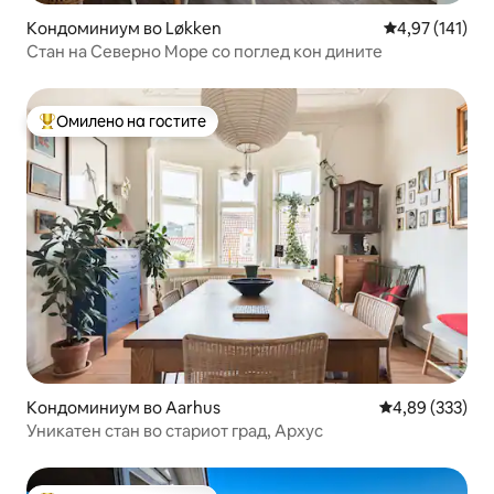
Кондоминиум во Løkken
Просечна оцен
4,97 (141)
Стан на Северно Море со поглед кон дините
Омилено на гостите
Меѓу најуспешните „Омилени на гостите“
Кондоминиум во Aarhus
Просечна оцен
4,89 (333)
Уникатен стан во стариот град, Архус