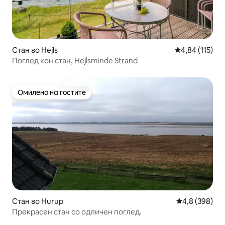
Стан во Hejls
Просечна оцен
4,84 (115)
Поглед кон стан, Hejlsminde Strand
Омилено на гостите
Омилено на гостите
Стан во Hurup
Просечна оце
4,8 (398)
Прекрасен стан со одличен поглед.