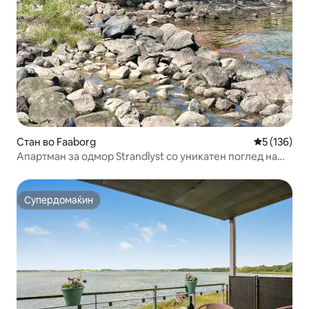
Стан во Faaborg
Просечна о
5 (136)
Апартман за одмор Strandlyst со уникатен поглед на
морето
Супердомаќин
Супердомаќин