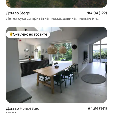
Дом во Stege
Просечна оцен
4,94 (122)
Летна куќа со приватна плажа, дивина, пливање и
шума
Омилено на гостите
Меѓу најуспешните „Омилени на гостите“
Дом во Hundested
Просечна оцен
4,94 (141)