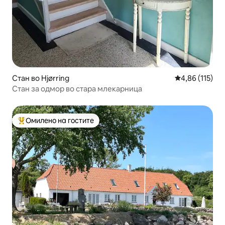
Стан во Hjørring
Просечна оцен
4,86 (115)
Стан за одмор во стара млекарница
Омилено на гостите
Меѓу најуспешните „Омилени на гостите“