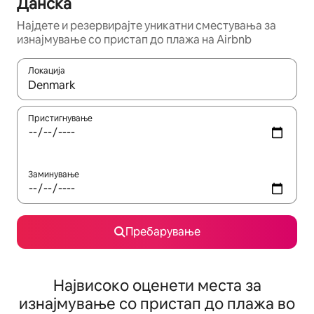
Данска
Најдете и резервирајте уникатни сместувања за
изнајмување со пристап до плажа на Airbnb
Локација
Кога резултатите се достапни, движете се со копчињата со 
Пристигнување
Заминување
Пребарување
Највисоко оценети места за
изнајмување со пристап до плажа во