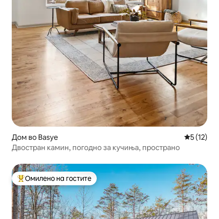
Дом во Basye
Просечна 
5 (12)
Двостран камин, погодно за кучиња, пространо
Омилено на гостите
Меѓу најуспешните „Омилени на гостите“