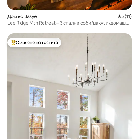
Дом во Basye
Просечна 
5 (11)
Lee Ridge Mtn Retreat – 3 спални соби/џакузи/домашни
миленици/пристап за лица во инвалидска количка
Омилено на гостите
Меѓу најуспешните „Омилени на гостите“