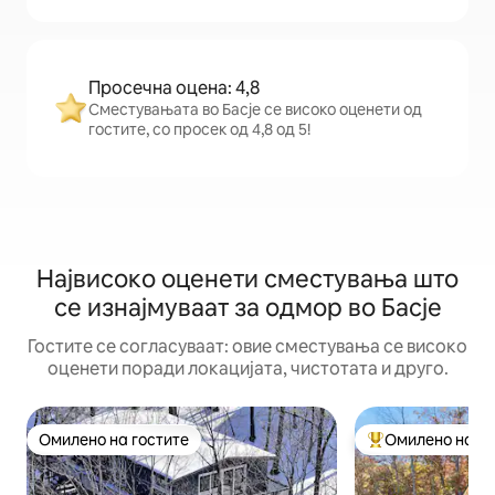
Просечна оцена: 4,8
Сместувањата во Басје се високо оценети од
гостите, со просек од 4,8 од 5!
Највисоко оценети сместувања што
се изнајмуваат за одмор во Басје
Гостите се согласуваат: овие сместувања се високо
оценети поради локацијата, чистотата и друго.
Омилено на гостите
Омилено на го
Омилено на гостите
Меѓу најуспешни