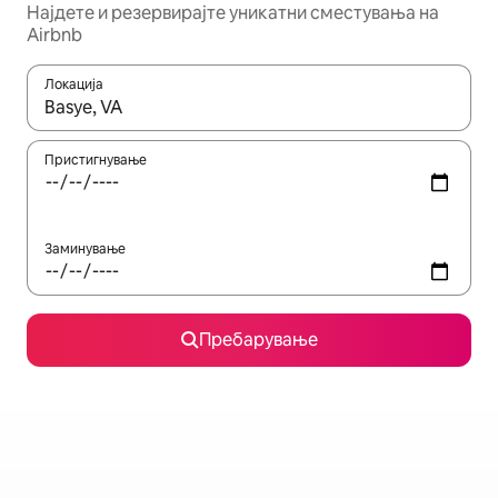
Најдете и резервирајте уникатни сместувања на
Airbnb
Локација
Кога резултатите се достапни, движете се со копчињата со 
Пристигнување
Заминување
Пребарување