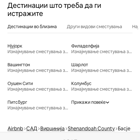
Дестинации што треба да ги
истражите
Дестинации во близина
Други видови сместувања
Нај
Нјујорк
Филаделфија
Изнајмување сместувања за одмор
Изнајмување сместувања за одмор
Вашингтон
Шарлот
Изнајмување сместувања за одмор
Изнајмување сместувања за одмор
Оушен Сити
Колумбус
Изнајмување сместувања за одмор
Изнајмување сместувања за одмор
Питсбург
Прикажи повеќе
Изнајмување сместувања за одмор
Airbnb
САД
Вирџинија
Shenandoah County
Басје