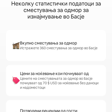
Неколку статистички податоци за
сместувања за одмор за
изнајмување во Басје
Вкупно сместувања за одмор
Истражете 360 сместувања за одмор во Басје
Цени за ноќевање кои почнуваат од
Цените на сместувањата за одмор во Басје
почнуваат од 70 $ USD за ноќевање без даноци
и надоместоци
Потврдени рецензии од гости