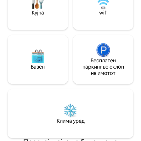
велосипеди, а на 3,8 km возење од
оставите зафатен
езерото Лора, продавницата за
зад себе и да уж
Кујна
wifi
сладолед Smiley’s, таверната Burn
време на отворен
Barrel и пиварницата Pale Fire Brewing.
излежувате во е
Бесплатен
Базен
паркинг во склоп
на имотот
Клима уред