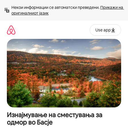
Прескокни
Некои информации се автоматски преведени. 
Прикажи на 
на
оригиналниот јазик
содржина
Use app
Изнајмување на сместувања за
одмор во Басје