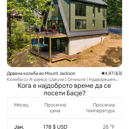
Дрвена колиба во Mount Jackson
Просечна оце
4,97 (63)
Колиба со А-рамка | Џакузи | Огниште | Надворешен
Кога е најдоброто време да се
туш
посети Басје?
Месец
Просечна
Просечна
цена
температура
Јан.
178 $ USD
26 °F