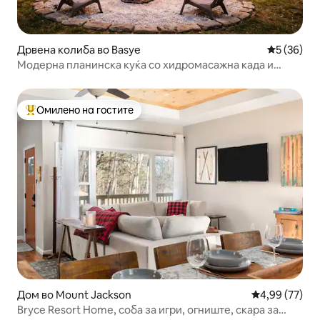
Дрвена колиба во Basye
Просечна 
5 (36)
Модерна планинска куќа со хидромасажна када и
поглед кон планината!
Омилено на гостите
Меѓу најуспешните „Омилени на гостите“
Дом во Mount Jackson
Просечна оце
4,99 (77)
Bryce Resort Home, соба за игри, огниште, скара за