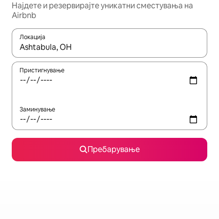
Најдете и резервирајте уникатни сместувања на
Airbnb
Локација
Кога резултатите се достапни, движете се со копчињата со 
Пристигнување
Заминување
Пребарување