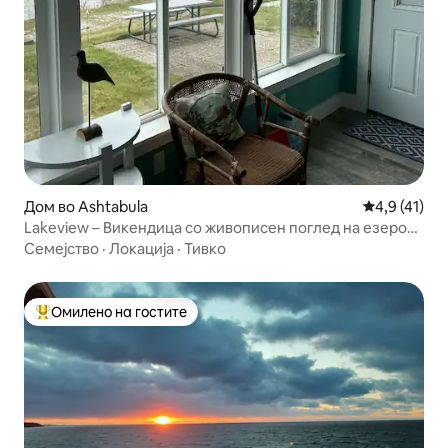
Дом во Ashtabula
Просечна оц
4,9 (41)
Lakeview – Викендица со живописен поглед на езерото
Ери
Семејство
·
Локација
·
Тивко
Омилено на гостите
Меѓу најуспешните „Омилени на гостите“