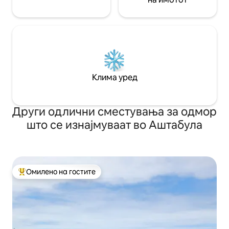
Клима уред
Други одлични сместувања за одмор
што се изнајмуваат во Аштабула
Омилено на гостите
Меѓу најуспешните „Омилени на гостите“