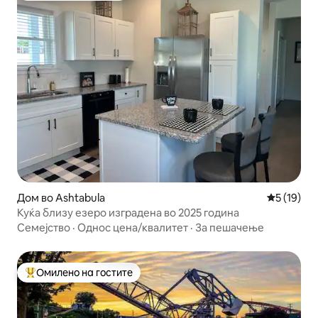
Дом во Ashtabula
Просечна 
5 (19)
Куќа близу езеро изградена во 2025 година
Семејство
·
Однос цена/квалитет
·
За пешачење
Омилено на гостите
Меѓу најуспешните „Омилени на гостите“