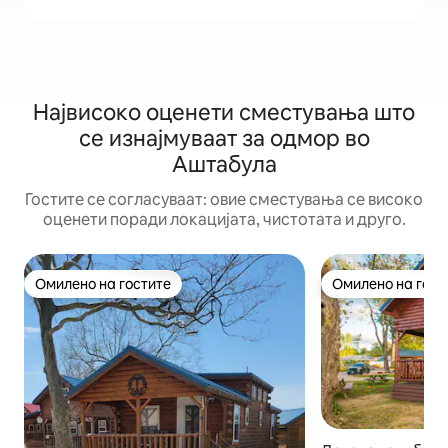
Највисоко оценети сместувања што
се изнајмуваат за одмор во
Аштабула
Гостите се согласуваат: овие сместувања се високо
оценети поради локацијата, чистотата и друго.
Омилено на гостите
Омилено на гост
Омилено на гостите
Омилено на гост