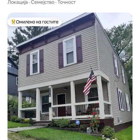
Локација
·
Семејство
·
Точност
Омилено на гостите
Меѓу најуспешните „Омилени на гостите“