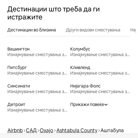
Дестинации што треба да ги
истражите
Дестинации во близина
Други видови сместувања
Нај
Вашингтон
Колумбус
Изнајмување сместувања за одмор
Изнајмување сместувања за одмор
Питсбург
Кливленд
Изнајмување сместувања за одмор
Изнајмување сместувања за одмор
Синсинати
Нијагара Фолс
Изнајмување сместувања за одмор
Изнајмување сместувања за одмор
Детроит
Прикажи повеќе
Изнајмување сместувања за одмор
Airbnb
САД
Охајо
Ashtabula County
Аштабула