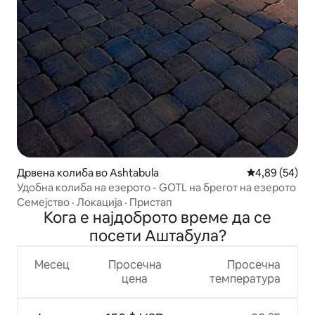
Дрвена колиба во Ashtabula
Просечна оце
4,89 (54)
Удобна колиба на езерото - GOTL на брегот на езерото
Семејство
·
Локација
·
Пристап
Кога е најдоброто време да се
посети Аштабула?
Месец
Просечна
Просечна
цена
температура