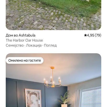
Дом во Ashtabula
Просечна оце
4,95 (79)
The Harbor Oar House
Семејство
·
Локација
·
Поглед
Омилено на гостите
Омилено на гостите