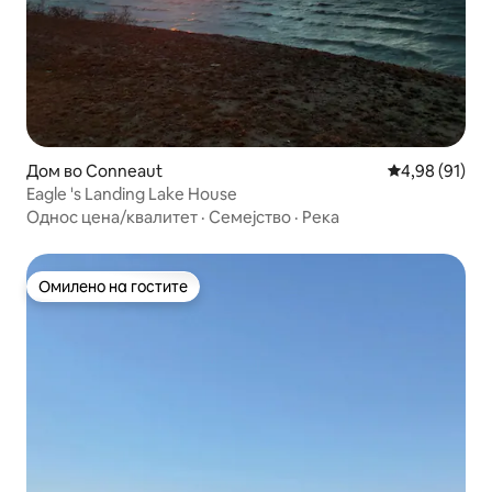
Дом во Conneaut
Просечна оце
4,98 (91)
Eagle 's Landing Lake House
Однос цена/квалитет
·
Семејство
·
Река
Омилено на гостите
Омилено на гостите