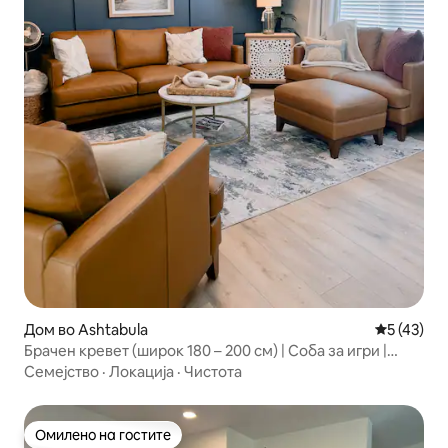
Дом во Ashtabula
Просечна 
5 (43)
Брачен кревет (широк 180 – 200 см) | Соба за игри |
Ново прибежиште во Лејк Таун
Семејство
·
Локација
·
Чистота
Омилено на гостите
Омилено на гостите