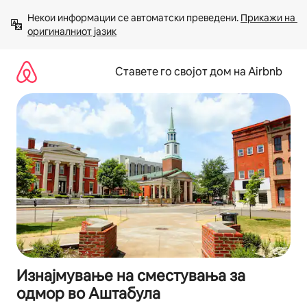
Прескокни
Некои информации се автоматски преведени. 
Прикажи на 
на
оригиналниот јазик
содржина
Ставете го својот дом на Airbnb
Изнајмување на сместувања за
одмор во Аштабула