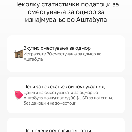
Неколку статистички податоци за
сместувања за одмор за
изнајмување во Аштабула
Вкупно сместувања за одмор
Истражете 70 сместувања за одмор во
Аштабула
Цени за ноќевање кои почнуваат од
Цените на сместувањата за одмор во
Аштабула почнуваат од 90 $ USD за ноќевање
без даноци и надоместоци
Потврдени рецензии од гости