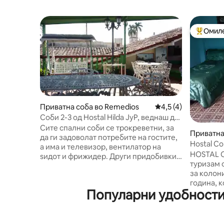
Омиле
Меѓу на
Приватна соба во Remedios
Просечна оцена: 4,
4,5 (4)
Соби 2-3 од Hostal Hilda JyP, веднаш до
центарот на градот.
Сите спални соби се трокреветни, за
Приватна
да ги задоволат потребите на гостите,
Hostal Co
а има и телевизор, вентилатор на
соба бр. 
HOSTAL CASA 
ѕидот и фрижидер. Други придобивки
туризам од 20
од куќата се: вашата гаража во куќата,
за колони
голема тераса со поглед на нашиот
година, к
плоштад каде што можете да уживате
Популарни удобности 
центар на
во шармот и убавината на 8-ми. Villa de
Ремедиос
Cuba San Juan de los Remedios, пасивни
Хозе А. 
игри и помпонска маса, фотелји и
бригадир
улични светилки кои ви овозможуваат