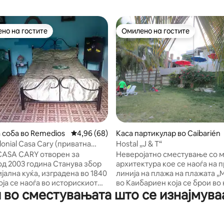
но на гостите
Омилено на гостите
јуспешните „Омилени на гостите“
Омилено на гостите
5 од 5, 4 рецензии
 соба во Remedios
Просечна оцена: 4,96 од 5, 68 рецензии
4,96 (68)
Каса партикулар во Caibarién
lonial Casa Cary (приватна
Hostal „J & T“
2)
CARY отворен за
Неверојатно сместување со 
03 година Станува збор
архитектура кое се наоѓа на 
јална куќа, изградена во 1840
линија на плажа на плажата „
оја се наоѓа во историскиот
во Каибариен која се брои во 
во сместувањата што се изнајмуваа
 градот Сан Хуан де лос
непосредна близина со сѐ шт
, Вила Клара, лоцирана во
потребно за целосно уживањ
Пења бр. 54 помеѓу Масео и
неколкудневен одмор и рекре
от Гонзалес, на само 150
Неговата локација овозможув