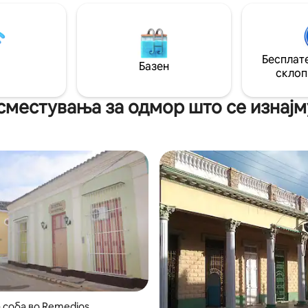
 централниот плоштад и на 45
екскурзии до резортот Cayerí
д Северна Кајерија. Отворен е
на Вила Клара, градот Ремеди
м од 2003 година, па имаме 14
други туристички места во ре
луга за туризам, имаме 2
како и обиколки на урбаниот 
Бесплате
и соби, дневна соба,
Кајбариен. ЕЛЕКТРИЧНАТА Е
Базен
склоп
а, поплочен двор , појадок и
Е ЗАГАРАНТИРАНА ДЕНОНОЌ
сместувања за одмор што се изнајму
 соба во Remedios