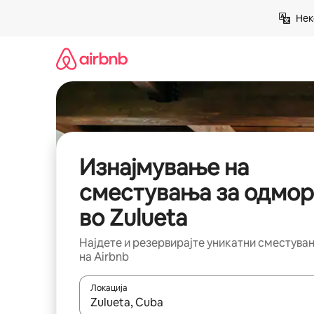
Прескокни
Нек
на
содржина
Изнајмување на
сместувања за одмор
во Zulueta
Најдете и резервирајте уникатни сместува
на Airbnb
Локација
Кога резултатите се достапни, движете се со 