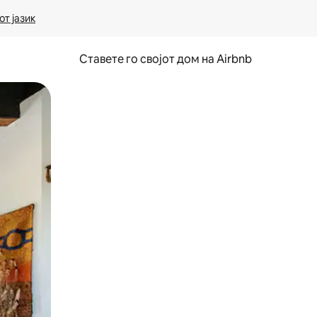
т јазик
Ставете го својот дом на Airbnb
ње или со лизгање.