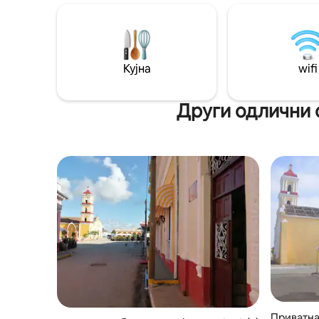
метри од
да понудите семејни вечери на
минути о
отворено, внатрешен двор со
за туриза
природна вегетација каде што можете
години ус
да уживате и во други услуги. На
простран
располагање на гостите е
Кујна
wifi
трпезариј
гастрономска услуга со различни
вечера.
опции, вклучувајќи и извонредни
Други одлични 
вечери по пристапни цени, услуга за
коктели, како и можност за избор на
транспортни услуги со земање од
аеродром и екскурзии до места од
интерес во провинцијата или земјата.
Куќата е свежа и гостопримлива и
поради близината им нуди на
клиентите директен пристап до
најинтересните места во градот, како и
до плажите и пејзажите на Северна
Кајерија, на само неколку минути.
Други места за туристичка атракција се
во близина, како што се споменикот на
градот Санта Клара, Музејот на
шеќерната агробизница и музеите на
градот, како и многу други опции за
Приватна