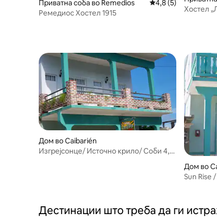
рекреација во близина на неговата
Приватна соба во Remedios
Просечна оцена: 4,
4,8 (5)
Хостел „
локација.
Ремедиос Хостел 1915
Дом во Caibarién
Изгрејсонце/ Источно крило/ Соби 4,
5, 6 и 7
Дом во Ca
Sun Rise /
Дестинации што треба да ги истр