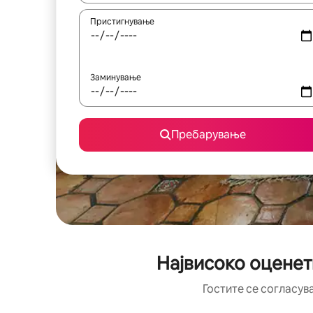
Пристигнување
Заминување
Пребарување
Највисоко оценет
Гостите се согласув