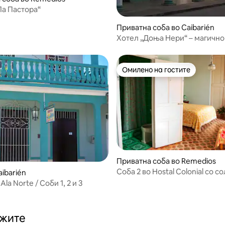
8 од 5, 5 рецензии
Ла Пастора“
Приватна соба во Caibarién
Хотел „Доња Нери“ – магично
Омилено на гостите
Омилено на гостите
Приватна соба во Remedios
Соба 2 во Hostal Colonial со с
ibarién
енергија
 Ala Norte / Соби 1, 2 и 3
ажите