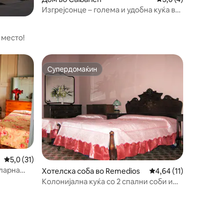
Изгрејсонце – голема и удобна куќа во
центарот
 место!
Супердомаќин
Супердомаќин
Просечна оцена: 5,0 од 5, 31 рецензии
5,0 (31)
оларна
Хотелска соба во Remedios
Просечна оцена: 4,64
4,64 (11)
Колонијална куќа со 2 спални соби и
соларна енергија