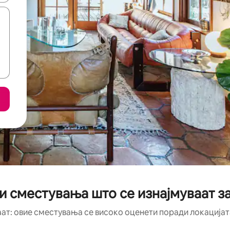
и сместувања што се изнајмуваат за
аат: овие сместувања се високо оценети поради локацијата