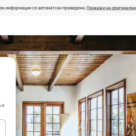
ои информации се автоматски преведени. 
Прикажи на оригиналнио
ња
копчињата со стрелки нагоре и надолу или истражувајте со допира