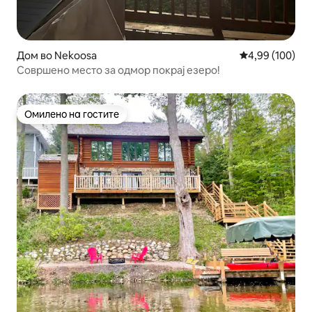
Дом во Nekoosa
Просечна оцен
4,99 (100)
Совршено место за одмор покрај езеро!
Омилено на гостите
Омилено на гостите