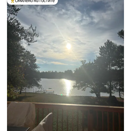
Омилено на гостите
Меѓу најуспешните „Омилени на гостите“