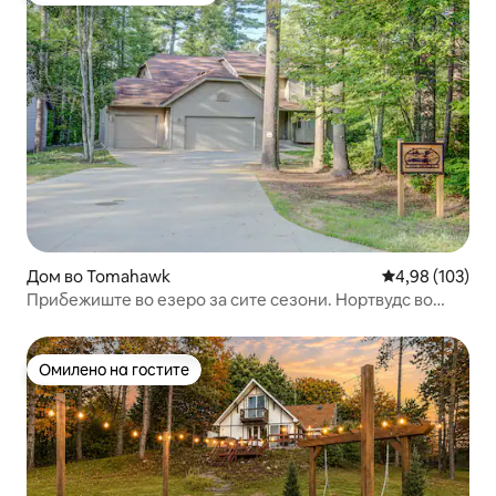
Дом во Tomahawk
Просечна оцен
4,98 (103)
Прибежиште во езеро за сите сезони. Нортвудс во
удобност.
Омилено на гостите
Омилено на гостите