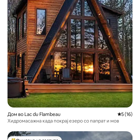
Дом во Lac du Flambeau
Просечна 
5 (16)
Хидромасажна када покрај езеро со папрат и мов