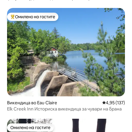
Омилено на гостите
Меѓу најуспешните „Омилени на гостите“
Викендица во Eau Claire
Просечна оцен
4,95 (137)
Elk Creek Inn Историска викендица за чувари на брана
Омилено на гостите
Омилено на гостите