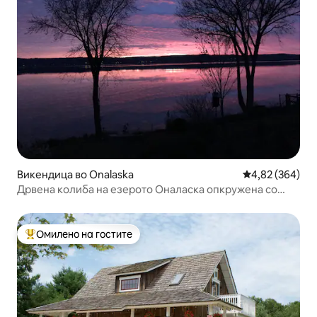
Викендица во Onalaska
Просечна оцен
4,82 (364)
Дрвена колиба на езерото Оналаска опкружена со
бегалци од диви животни
Омилено на гостите
Меѓу најуспешните „Омилени на гостите“