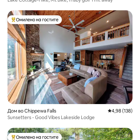
Омилено на гостите
Меѓу најуспешните „Омилени на гостите“
Дом во Chippewa Falls
Просечна оцен
4,98 (138)
Sunsetters - Good Vibes Lakeside Lodge
Омилено на гостите
Меѓу најуспешните „Омилени на гостите“