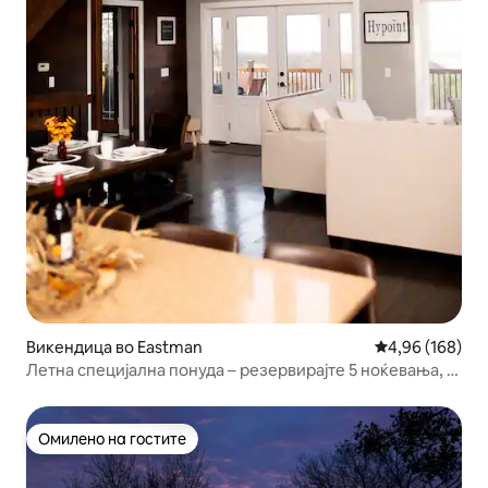
Викендица во Eastman
Просечна оцен
4,96 (168)
Летна специјална понуда – резервирајте 5 ноќевања, а
6-тото ноќевање е бесплатно
Омилено на гостите
Омилено на гостите