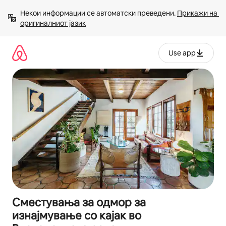
Прескокни
Некои информации се автоматски преведени. 
Прикажи на 
на
оригиналниот јазик
содржина
Use app
Сместувања за одмор за
изнајмување со кајак во