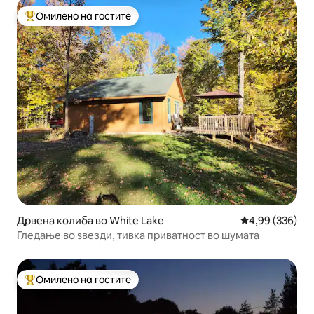
Омилено на гостите
Меѓу најуспешните „Омилени на гостите“
Дрвена колиба во White Lake
Просечна оцен
4,99 (336)
Гледање во ѕвезди, тивка приватност во шумата
Омилено на гостите
Меѓу најуспешните „Омилени на гостите“