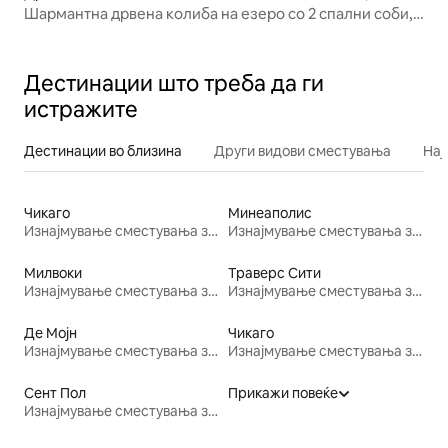
Шармантна дрвена колиба на езеро со 2 спални соби,
една бања
Дестинации што треба да ги
истражите
Дестинации во близина
Други видови сместувања
Нај
Чикаго
Минеаполис
Изнајмување сместувања за одмор
Изнајмување сместувања за одмор
Милвоки
Траверс Сити
Изнајмување сместувања за одмор
Изнајмување сместувања за одмор
Де Мојн
Чикаго
Изнајмување сместувања за одмор
Изнајмување сместувања за одмор
Сент Пол
Прикажи повеќе
Изнајмување сместувања за одмор