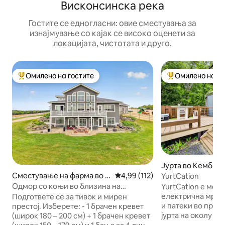
Висконсинска река
Гостите се едногласни: овие сместувања за
изнајмување со кајак се високо оценети за
локацијата, чистотата и друго.
Омилено на гостите
Омилено на го
Меѓу најуспешните „Омилени на гостите“
Меѓу најуспешни
Јурта во Кембри
Сместување на фарма во К
Просечна оцена: 4,99 од 5, 11
4,99 (112)
YurtCation
ембриџ
Одмор со коњи во близина на
YurtCation е мес
Медисон
електрична мрежа
Подгответе се за тивок и мирен
и патеки во природа. Има ушт
престој. Изберете: - 1 брачен кревет
јурта на околу 9
(широк 180 – 200 см) + 1 брачен кревет
истата патека. Им