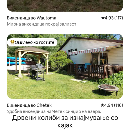
Викендица во Wautoma
Просечна оцен
4,93 (117)
Мирна викендица покрај заливот
Омилено на гостите
Меѓу најуспешните „Омилени на гостите“
Викендица во Chetek
Просечна оцен
4,94 (116)
Удобна викендица на Четек синџир на езера.
Дрвени колиби за изнајмување со
кајак