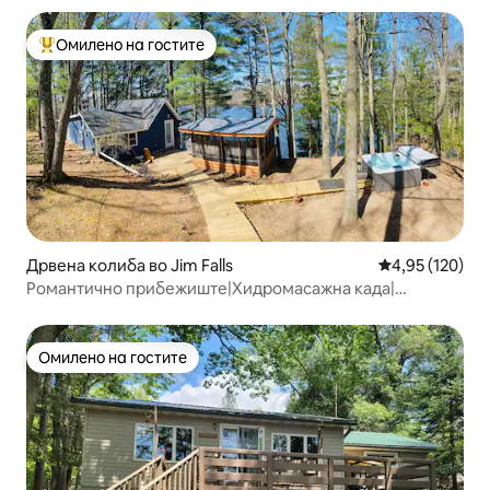
Омилено на гостите
Меѓу најуспешните „Омилени на гостите“
Дрвена колиба во Jim Falls
Просечна оцен
4,95 (120)
Романтично прибежиште|Хидромасажна када|
Прекрасен поглед кон езерото |Нордиски
Омилено на гостите
Омилено на гостите