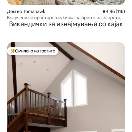
Дом во Tomahawk
Просечна оцен
4,96 (116)
Вклучени се просторна куќичка на брегот на езерото,
Викендички за изнајмување со кајак
кајаци/кануа!
Омилено на гостите
Меѓу најуспешните „Омилени на гостите“