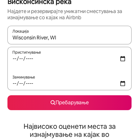
Висконсинска река
Најдете и резервирајте уникатни сместувања за
изнајмување со кајак на Airbnb
Локација
Кога резултатите се достапни, движете се со копчињата со 
Пристигнување
Заминување
Пребарување
Највисоко оценети места за
изнајмување на кајак во