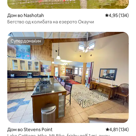
Дом во Nashotah
Просечна оцен
4,95 (134)
Бегство од колибата на езерото Окаучи
Супердомаќин
Супердомаќин
Дом во Stevens Point
Просечна оцен
4,81 (134)
Lake Cottage-Hike, Mt Bike, frisby golf 1 mi. away