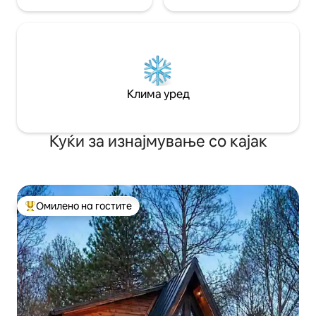
Клима уред
Куќи за изнајмување со кајак
Омилено на гостите
Меѓу најуспешните „Омилени на гостите“