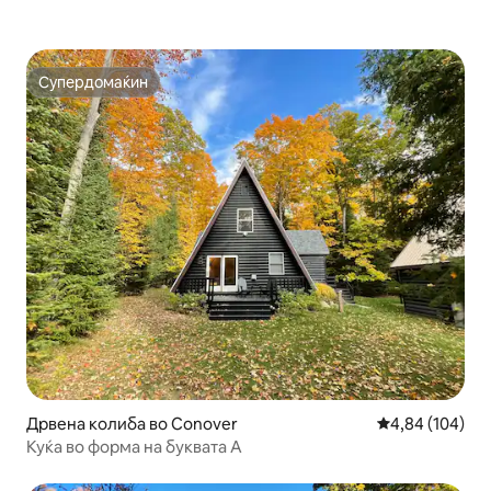
Супердомаќин
Супердомаќин
Дрвена колиба во Conover
Просечна оцен
4,84 (104)
Куќа во форма на буквата А