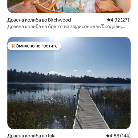
Дрвена колиба во Birchwood
Просечна оцен
4,92 (271)
Дрвена колиба на брегот на зајдисонце w/бродови,
спа, FirePit и скара
Омилено на гостите
Меѓу најуспешните „Омилени на гостите“
Дрвена колиба во Iola
Просечна оцен
4,88 (144)