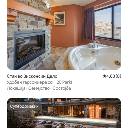
Стан во Висконсин Делс
Просечна оц
4,63 (8)
Удобен гарсониера со H20 Park!
Локација
·
Семејство
·
Состојба
Супердомаќин
Супердомаќин