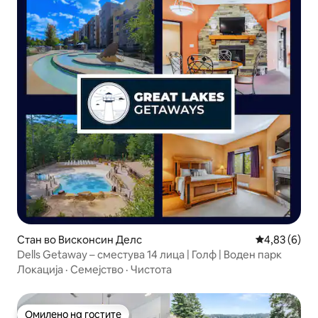
Стан во Висконсин Делс
Просечна оц
4,83 (6)
Dells Getaway – сместува 14 лица | Голф | Воден парк
Локација
·
Семејство
·
Чистота
Омилено на гостите