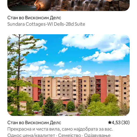
Стан во Висконсин Делс
Sundara Cottages-WI Dells-2Bd Suite
Стан во Висконсин Делс
Просечна оце
4,53 (30)
Прекрасна и чиста вила, само најдобрата за вас.
Однос цена/квалитет
·
Семејство
·
Одјавување