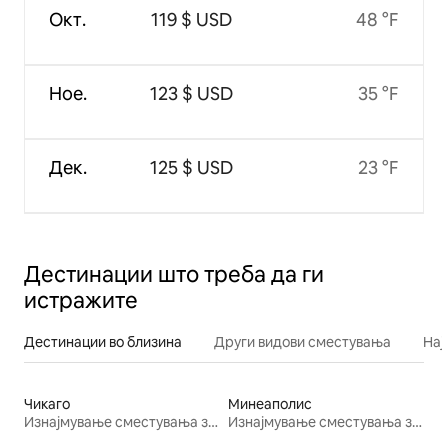
Окт.
119 $ USD
48 °F
Ное.
123 $ USD
35 °F
Дек.
125 $ USD
23 °F
Дестинации што треба да ги
истражите
Дестинации во близина
Други видови сместувања
Нај
Чикаго
Минеаполис
Изнајмување сместувања за одмор
Изнајмување сместувања за одмор