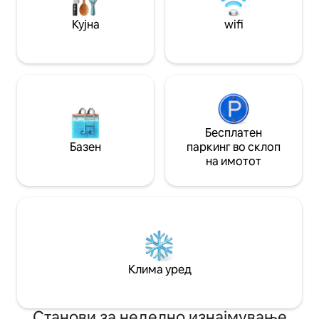
можеме, па дури и повеќе, и тоа не
само за првата ноќ, туку за ЦЕЛИОТ
Кујна
wifi
престој!
Бесплатен
Базен
паркинг во склоп
на имотот
Клима уред
Станови за неделно изнајмување