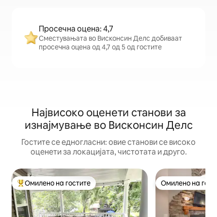
Просечна оцена: 4,7
Сместувањата во Висконсин Делс добиваат
просечна оцена од 4,7 од 5 од гостите
Највисоко оценети станови за
изнајмување во Висконсин Делс
Гостите се едногласни: овие станови се високо
оценети за локацијата, чистотата и друго.
Омилено на гостите
Омилено на гост
Меѓу најуспешните „Омилени на гостите“
Омилено на гост