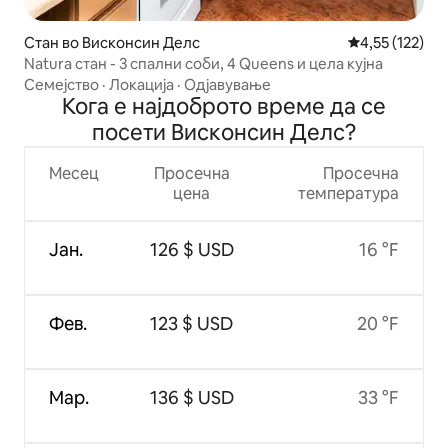
Стан во Висконсин Делс
Просечна оцен
4,55 (122)
Natura стан - 3 спални соби, 4 Queens и цела кујна
Семејство
·
Локација
·
Одјавување
Кога е најдоброто време да се
посети Висконсин Делс?
Месец
Просечна
Просечна
цена
температура
Јан.
126 $ USD
16 °F
Фев.
123 $ USD
20 °F
Мар.
136 $ USD
33 °F