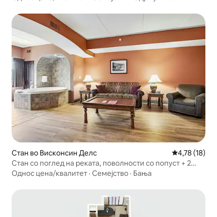
Стан во Висконсин Делс
Просечна оце
4,78 (18)
Стан со поглед на реката, поволности со попуст + 2
камини
Однос цена/квалитет
·
Семејство
·
Бања