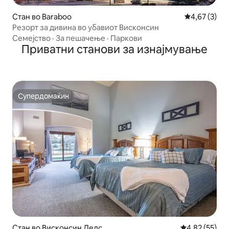
Стан во Baraboo
Просечна оц
4,67 (3)
Резорт за дивина во убавиот Висконсин
Семејство
·
За пешачење
·
Паркови
Приватни станови за изнајмување
Супердомаќин
Супердомаќин
Стан во Висконсин Делс
Просечна оце
4,82 (55)