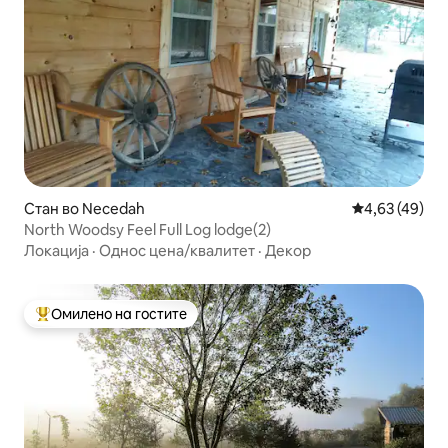
Стан во Necedah
Просечна оце
4,63 (49)
North Woodsy Feel Full Log lodge(2)
Локација
·
Однос цена/квалитет
·
Декор
Омилено на гостите
Меѓу најуспешните „Омилени на гостите“