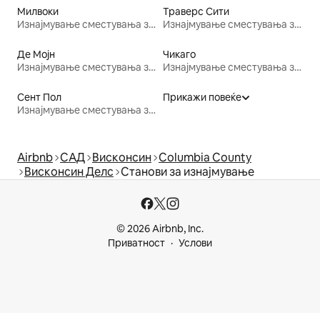
Милвоки
Траверс Сити
Изнајмување сместувања за одмор
Изнајмување сместувања за одмор
Де Мојн
Чикаго
Изнајмување сместувања за одмор
Изнајмување сместувања за одмор
Сент Пол
Прикажи повеќе
Изнајмување сместувања за одмор
Airbnb
САД
Висконсин
Columbia County
Висконсин Делс
Станови за изнајмување
© 2026 Airbnb, Inc.
Приватност
Услови