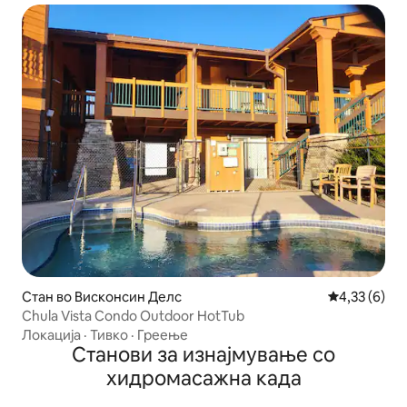
Стан во Висконсин Делс
Просечна оц
4,33 (6)
Chula Vista Condo Outdoor HotTub
Локација
·
Тивко
·
Греење
Станови за изнајмување со
хидромасажна када