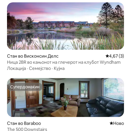
Стан во Висконсин Делс
Просечна оц
4,67 (3)
Ница 2BR во кањонот на глечерот на клубот Wyndham
Локација
·
Семејство
·
Кујна
Супердомаќин
Супердомаќин
Стан во Baraboo
Ново сме
Ново
The 500 Downstairs