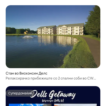
Стан во Висконсин Делс
Релаксирачко прибежиште со 2 спални соби во CW
Tamarack
Супердомаќин
Супердомаќин