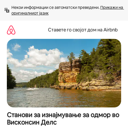
Прескокни
Некои информации се автоматски преведени. 
Прикажи на 
на
оригиналниот јазик
содржина
Ставете го својот дом на Airbnb
Станови за изнајмување за одмор во
Висконсин Делс