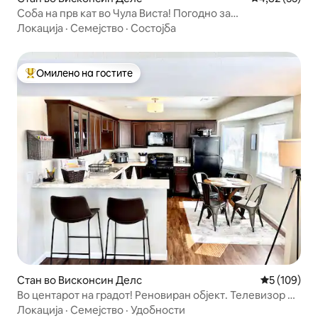
Соба на прв кат во Чула Виста! Погодно за
миленичиња!
Локација
·
Семејство
·
Состојба
Омилено на гостите
Меѓу најуспешните „Омилени на гостите“
Стан во Висконсин Делс
Просечна о
5 (109)
Во центарот на градот! Реновиран објект. Телевизор на
отворено + огниште + скара!
Локација
·
Семејство
·
Удобности