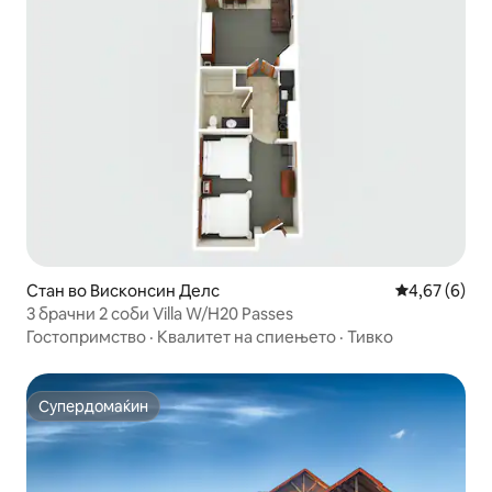
Стан во Висконсин Делс
Просечна оц
4,67 (6)
3 брачни 2 соби Villa W/H20 Passes
Гостопримство
·
Квалитет на спиењето
·
Тивко
Супердомаќин
Супердомаќин