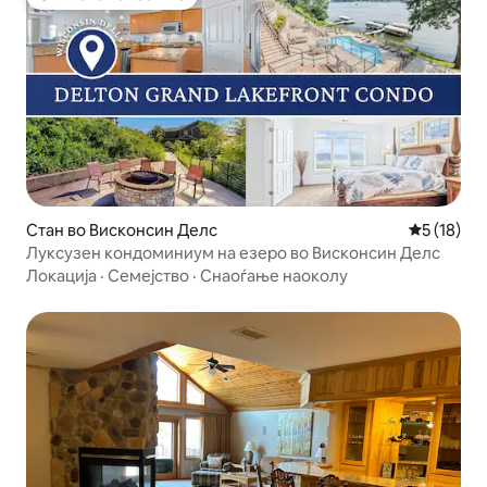
Омилено на гостите
Стан во Висконсин Делс
Просечна 
5 (18)
Луксузен кондоминиум на езеро во Висконсин Делс
Локација
·
Семејство
·
Снаоѓање наоколу