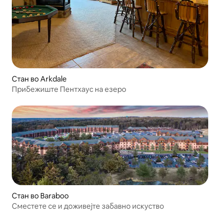
Стан во Arkdale
Прибежиште Пентхаус на езеро
Стан во Baraboo
Сместете се и доживејте забавно искуство