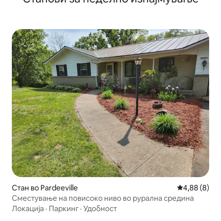
Стан во Pardeeville
Просечна оц
4,88 (8)
Сместување на повисоко ниво во рурална средина
Локација
·
Паркинг
·
Удобност