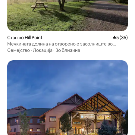
Стан во Hill Point
Просечна 
5 (36)
Мечкината долина на отворено е засолниште во
беспрекорна област
Семејство
·
Локација
·
Во близина