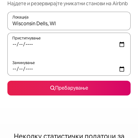
Најдете и резервирајте уникатни станови на Airbnb
Локација
Кога резултатите се достапни, движете се со копчињата со 
Пристигнување
Заминување
Пребарување
Неколку статистички податоци за