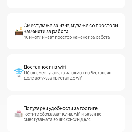
Сместувања за изнајмување со простори
наменети за работа
40 имоти имаат простор наменет за работа
Достапност на wifi
110 од сместувањата за одмор во Висконсин
Делс вклучува пристап до wifi
Популарни удобности за гостите
Гостите обожаваат Кујна, wifi и Базен во
сместувањата во Висконсин Делс