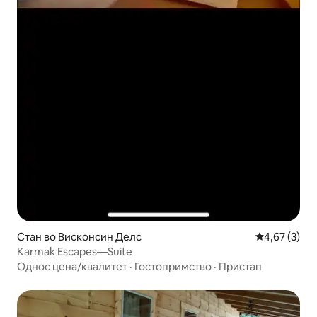
Стан во Висконсин Делс
Просечна оц
4,67 (3)
Karmak Escapes—Suite
Однос цена/квалитет
·
Гостопримство
·
Пристап