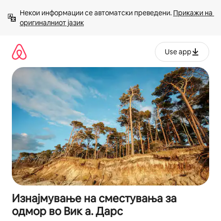
Прескокни
Некои информации се автоматски преведени. 
Прикажи на 
на
оригиналниот јазик
содржина
Use app
Изнајмување на сместувања за
одмор во Вик а. Дарс