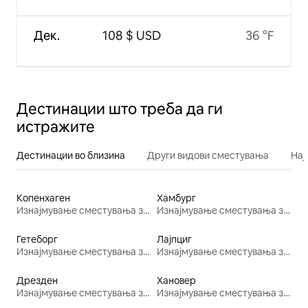
Дек.
108 $ USD
36 °F
Дестинации што треба да ги
истражите
Дестинации во близина
Други видови сместувања
Нај
Копенхаген
Хамбург
Изнајмување сместувања за одмор
Изнајмување сместувања за одмор
Гетеборг
Лајпциг
Изнајмување сместувања за одмор
Изнајмување сместувања за одмор
Дрезден
Хановер
Изнајмување сместувања за одмор
Изнајмување сместувања за одмор