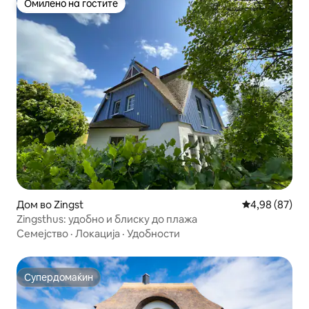
Омилено на гостите
Омилено на гостите
Дом во Zingst
Просечна оце
4,98 (87)
Zingsthus: удобно и блиску до плажа
Семејство
·
Локација
·
Удобности
Супердомаќин
Супердомаќин