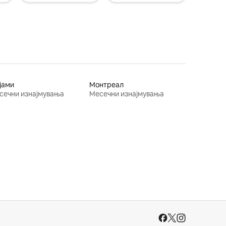
јами
Монтреал
сечни изнајмувања
Месечни изнајмувања