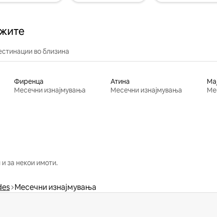
ажите
естинации во близина
Фиренца
Атина
Ма
Месечни изнајмувања
Месечни изнајмувања
Ме
и за некои имоти.
des
Месечни изнајмувања