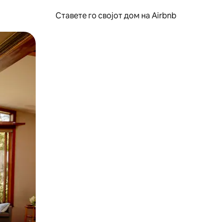
Ставете го својот дом на Airbnb
ње или со лизгање.