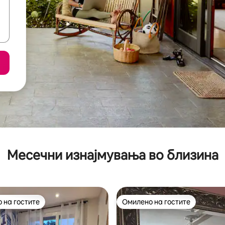
Месечни изнајмувања во близина
 на гостите
Омилено на гостите
 на гостите
Омилено на гостите