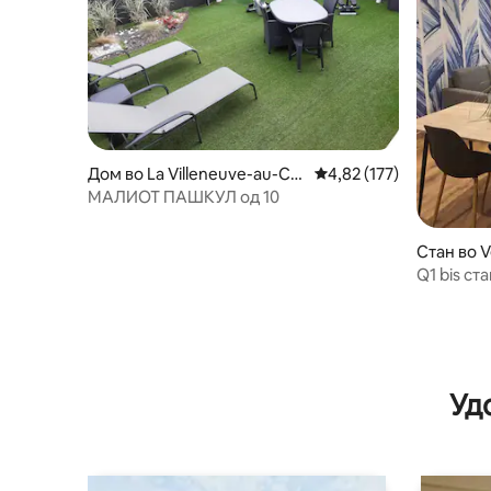
Дом во La Villeneuve-au-Ch
Просечна оцена: 4,82 
4,82 (177)
êne
МАЛИОТ ПАШКУЛ од 10
Стан во 
e
Q1 bis ст
Уд