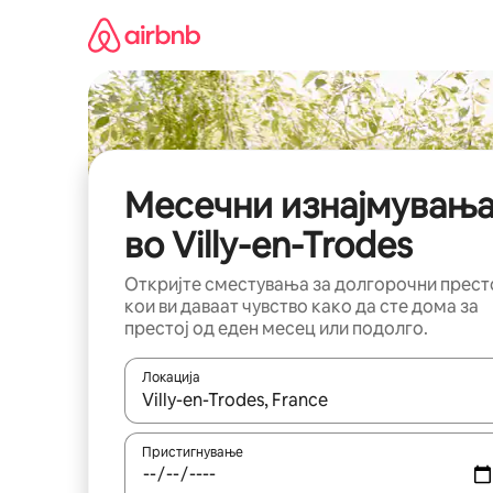
Прескокни
на
содржина
Месечни изнајмувањ
во Villy-en-Trodes
Откријте сместувања за долгорочни прест
кои ви даваат чувство како да сте дома за
престој од еден месец или подолго.
Локација
Кога резултатите се достапни, движете се со 
Пристигнување