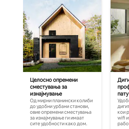
Целосно опремени
Диги
сместувања за
про
изнајмување
пату
Од мирни планински колиби
Удоб
до удобни урбани станови,
диги
овие опремени сместувања
кои 
за изнајмување ги имаат
wifi 
сите удобности како дом.
рабо