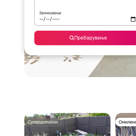
Заминување
Пребарување
Супердомаќин
Омилено
Супердомаќин
Омилено