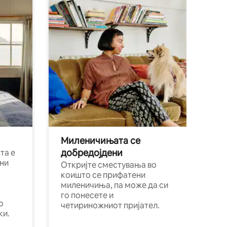
Миленичињата се
добредојдени
та е
ни
Откријте сместувања во
коишто се прифатени
миленичиња, па може да си
го понесете и
о
четириножниот пријател.
ки.