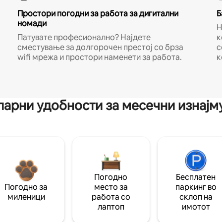
Простори погодни за работа за дигитални
Б
номади
Н
Патувате професионално? Најдете
к
сместување за долгорочен престој со брза
с
wifi мрежа и простори наменети за работа.
к
арни удобности за месечни изнај
Погодно
Бесплатен
Погодно за
место за
паркинг во
миленици
работа со
склоп на
лаптоп
имотот