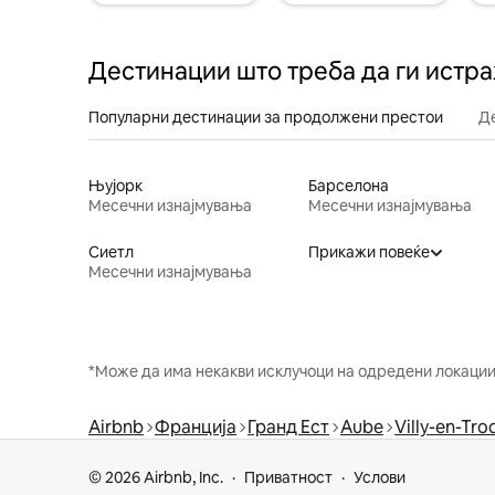
Дестинации што треба да ги истр
Популарни дестинации за продолжени престои
Д
Њујорк
Барселона
Месечни изнајмувања
Месечни изнајмувања
Сиетл
Прикажи повеќе
Месечни изнајмувања
*Може да има некакви исклучоци на одредени локации 
Airbnb
Франција
Гранд Ест
Aube
Villy-en-Tro
© 2026 Airbnb, Inc.
Приватност
Услови