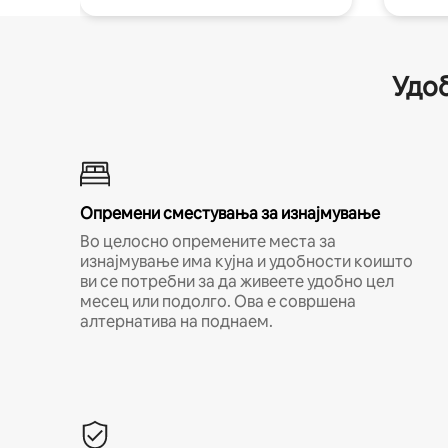
Удоб
Опремени сместувања за изнајмување
Во целосно опремените места за
изнајмување има кујна и удобности коишто
ви се потребни за да живеете удобно цел
месец или подолго. Ова е совршена
алтернатива на поднаем.