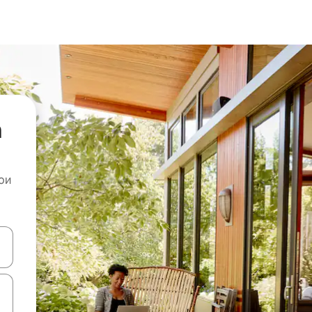
а
ои
копчињата со стрелки нагоре и надолу или истражувајте со допира