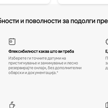
ности и поволности за подолги пр
Флексибилност каква што ви треба
Е
Изберете ги точните датуми на
П
пристигнување и заминување и лесно
з
резервирајте онлајн, без дополнителни
д
обврски и документација.*