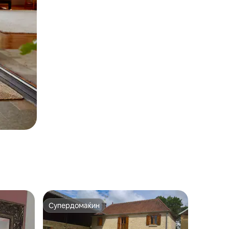
Супердомаќин
Супердомаќин