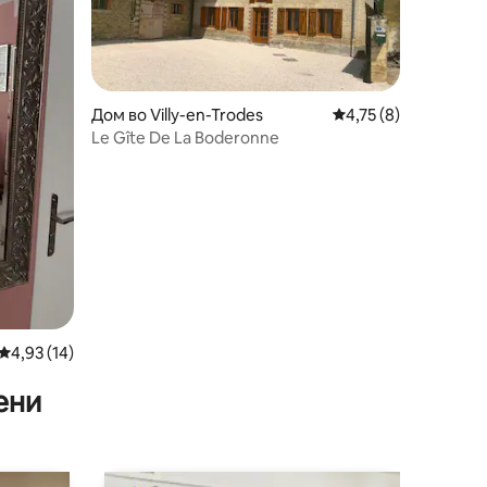
Дом во Villy-en-Trodes
Просечна оцена: 4,7
4,75 (8)
Le Gîte De La Boderonne
Просечна оцена: 4,93 од 5, 14 рецензии
4,93 (14)
ени