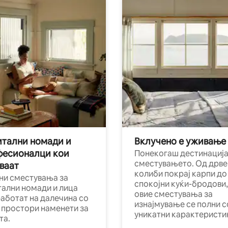
тални номади и
Вклучено е уживање
фесионалци кои
Понекогаш дестинација
сместувањето. Од дрве
ваат
колиби покрај карпи до
ни сместувања за
спокојни куќи-бродови,
тални номади и лица
овие сместувања за
работат на далечина со
изнајмување се полни с
и простори наменети за
уникатни карактеристи
та.