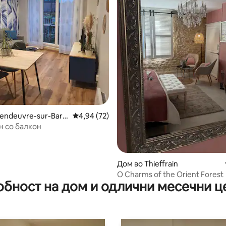
од 5, 177 рецензии
Vendeuvre-sur-Bars
Просечна оцена: 4,94 од 5, 72 рецензии
4,94 (72)
ан со балкон
Дом во Thieffrain
O Charms of the Orient Forest
обност на дом и одлични месечни ц