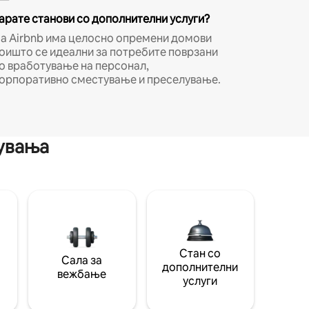
арате станови со дополнителни услуги?
а Airbnb има целосно опремени домови
оишто се идеални за потребите поврзани
о вработување на персонал,
орпоративно сместување и преселување.
мувања
Стан со
Сала за
дополнителни
вежбање
услуги