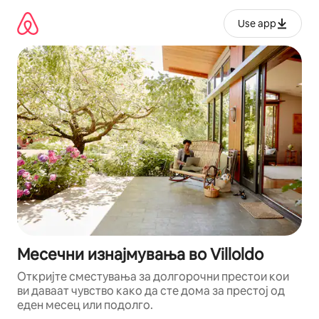
Прескокни
на
Use app
содржина
Месечни изнајмувања во Villoldo
Откријте сместувања за долгорочни престои кои
ви даваат чувство како да сте дома за престој од
еден месец или подолго.