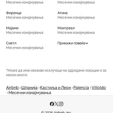
Месечни изнајмувања
Месечни изнајмувања
Фиренца
Атина
Месечни изнајмувања
Месечни изнајмувања
Мајами
Монтреал
Месечни изнајмувања
Месечни изнајмувања
Сиетл
Прикажи повеќе
Месечни изнајмувања
*Може да има некакви исклучоци на одредени локации и за
некои имоти.
Airbnb
Шпанија
Кастиља и Леон
Palencia
Villoldo
Месечни изнајмувања
© 2026 Airbnb, Inc.