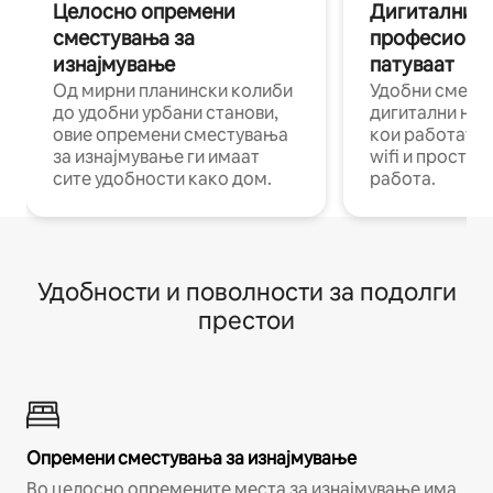
Целосно опремени
Дигитални н
сместувања за
професиона
изнајмување
патуваат
Од мирни планински колиби
Удобни смест
до удобни урбани станови,
дигитални ном
овие опремени сместувања
кои работат н
за изнајмување ги имаат
wifi и простор
сите удобности како дом.
работа.
Удобности и поволности за подолги
престои
Опремени сместувања за изнајмување
Во целосно опремените места за изнајмување има