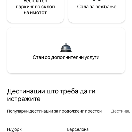
Бесплатен
паркинг во склоп
Сала за вежбање
на имотот
Стан со дополнителни услуги
Дестинации што треба да ги
истражите
Популарни дестинации за продолжени престои
Дестинаци
Њујорк
Барселона