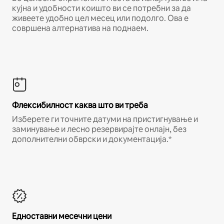
кујна и удобности коишто ви се потребни за да
живеете удобно цел месец или подолго. Ова е
совршена алтернатива на поднаем.
Флексибилност каква што ви треба
Изберете ги точните датуми на пристигнување и
заминување и лесно резервирајте онлајн, без
дополнителни обврски и документација.*
Едноставни месечни цени