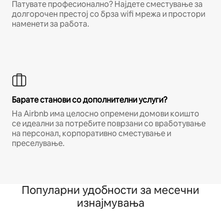
Патувате професионално? Најдете сместување за
долгорочен престој со брза wifi мрежа и простори
наменети за работа.
Барате станови со дополнителни услуги?
На Airbnb има целосно опремени домови коишто
се идеални за потребите поврзани со вработување
на персонал, корпоративно сместување и
преселување.
Популарни удобности за месечни
изнајмувања