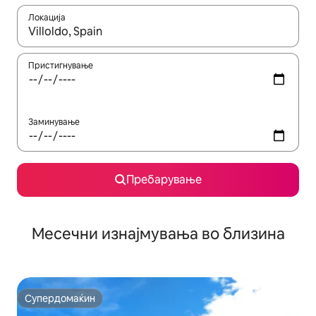
Локација
Кога резултатите се достапни, движете се со копчињата со 
Пристигнување
Заминување
Пребарување
Месечни изнајмувања во близина
Супердомаќин
Супердомаќин