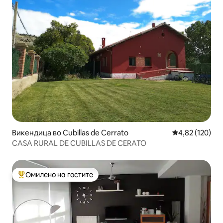
Викендица во Cubillas de Cerrato
Просечна оцен
4,82 (120)
CASA RURAL DE CUBILLAS DE CERATO
Омилено на гостите
Меѓу најуспешните „Омилени на гостите“