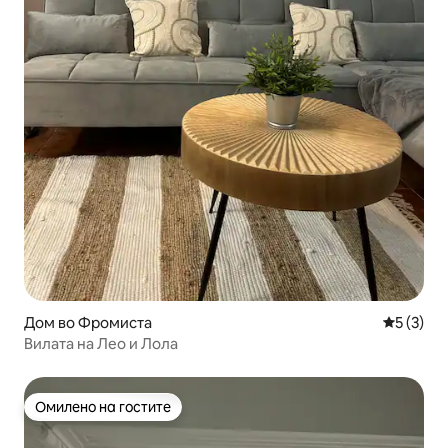
Дом во Фромиста
Просечна
5 (3)
Вилата на Лео и Лола
Омилено на гостите
Омилено на гостите