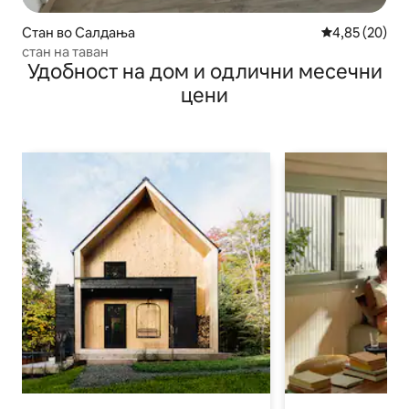
Стан во Салдања
Просечна оце
4,85 (20)
стан на таван
Удобност на дом и одлични месечни
цени