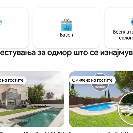
д, идеално е за кратки
езерото и планините. Приват
 пар, со пријателите или со
градина од 1500 м2 со приват
ото. Насмевнете се, опуштете
Опремена тераса со скара. 7 
дајте совршена атмосфера во
Мартин де Валдејглесиас (кад
еме 💫
достапни се сите видови услу
Бесплате
Можност за водење на разли
Базен
активности.
склоп
стувања за одмор што се изнајмуваа
 на гостите
Омилено на гостите
 на гостите
Омилено на гостите