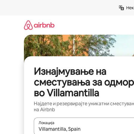
Прескокни
Нек
на
содржина
Изнајмување на
сместувања за одмор
во Villamantilla
Најдете и резервирајте уникатни сместува
на Airbnb
Локација
Кога резултатите се достапни, движете се со 