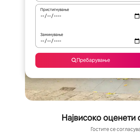
Пристигнување
Заминување
Пребарување
Највисоко оценети с
Гостите се согласув