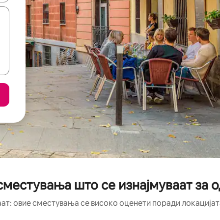
местувања што се изнајмуваат за од
аат: овие сместувања се високо оценети поради локацијата