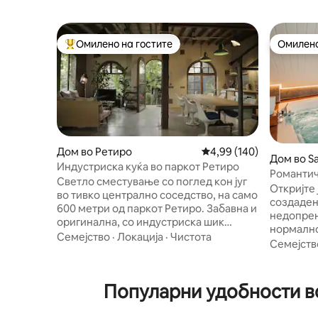
Омилено на гостите
Омилено
Меѓу најуспешните „Омилени на гостите“
Омилено
Дом во Ретиро
Просечна оцена: 4,99 
4,99 (140)
Дом во Sa
Индустриска куќа во паркот Ретиро
esias
Романтич
Светло сместување со поглед кон југ
џакузи и
Откријте 
во тивко централно соседство, на само
создадено за
600 метри од паркот Ретиро. Забавна и
недопрен
оригинална, со индустриска шик
нормално
атмосфера, оваа куќа од 160 м² има
Семејство
·
Локација
·
Чистота
отворени
Семејств
многу природна светлина, мала
работат. Главната одлика е приватното
градина и приватно место за
џакузи во
паркирање. Долу има голема кујна со
достапно 
Популарни удобности во
отворен план, трпезарија и дневен
заедно с
простор (околу 70 м²), со подно
целата куќа 🎶 На помал
греење и клима уред во секоја соба.