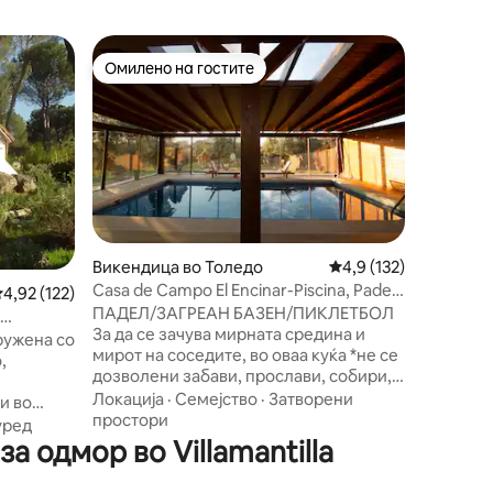
Стан во 
Омилено на гостите
Омил
Омилено на гостите
Меѓу на
лос Реје
Madrid's
min Airp
Аеродром
во Мадри
АЕРОДР
ВО МАДР
луѓе. Откријте дуплекс кој го
Однос ц
редефин
Чистота
Овој нев
авангард
Викендица во Толедо
Просечна оцена: 4,9 
4,9 (132)
осветлу
Casa de Campo El Encinar-Piscina, Padel,
росечна оцена: 4,92 од 5, 122 рецензии
4,92 (122)
бескрајн
BBQ
ПАДЕЛ/ЗАГРЕАН БАЗЕН/ПИКЛЕТБОЛ
одземе з
За да се зачува мирната средина и
врска со
ружена со
мирот на соседите, во оваа куќа *не се
со елега
,
дозволени забави, прослави, собири,
Визуелн
гласна музика, викање или какво било
воодуше
Локација
·
Семејство
·
Затворени
и во
однесување што предизвикува
простори
дрид.
уред
непријатен шум, ниту во текот на
 одмор во Villamantilla
 куќа во
денот, ниту, особено, навечер.* Има
, во
базен со греење, терен за веслање,
оглед на