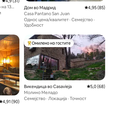
Просечна оцена: 4,9 од 5, 31 рецензии
4,9 (31)
 на 13
Дом во Мадрид
Просечна оцена: 4,95
4,95 (85)
и
Casa Pantano San Juan
Однос цена/квалитет
·
Семејство
·
Удобност
Омилено на гостите
Меѓу најуспешните „Омилени на гостите“
Викендица во Casavieja
Просечна оцена: 5,0
5,0 (68)
Молино Меладо
Семејство
·
Локација
·
Точност
Просечна оцена: 4,91 од 5, 90 рецензии
4,91 (90)