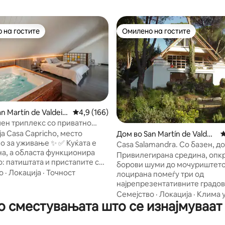
 на гостите
Омилено на гостите
 на гостите
Омилено на гостите
од 5, 140 рецензии
n Martín de Valdeigl
Просечна оцена: 4,9 од 5, 166 рецензии
4,9 (166)
ен триплекс со приватно
 тераса
ја Casa Capricho, место
Дом во San Martín de Valdei
П
 уживање ✨ ✅ Куќата е
glesias
Casa Salamandra. Со базен, до
а, а областа функционира
мочуриштето
Привилегирана средина, опк
: патиштата и пристапите се
борови шуми до мочуриштето
, резервоарот и рестораните
о
·
Локација
·
Точност
лоцирана помеѓу три од
најрепрезентативните градов
 главната спална соба,
Шпанија: Толедо, Авила и Ма
Семејство
·
Локација
·
Клима 
во текот на целата година,
 сместувањата што се изнајмуваат за
Многу интересна дизајнерска
о музиката што се пушта низ
облик на А, со многу светлина
ку од еден час
средината на природата, со п