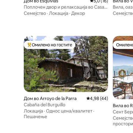
Дом во Esquivias
Просечна оцена: 5,0
5,0 (16)
Вила во Vi
пар.
Поплочен двор и релаксација во Casa
Вила, оа
Aldonza, совршено за семејства
3bdr+4bt
Семејство
·
Локација
·
Декор
Семејств
Омилено на гостите
Омилено
Меѓу најуспешните „Омилени на гостите“
Омилено
Дом во Arroyo de la Parra
Просечна оцена: 4,98
4,98 (44)
Cabaña del Burguillo
Вила во R
Локација
·
Однос цена/квалитет
·
Сент Бер
Пешачење
Робледо 
Семејств
простор