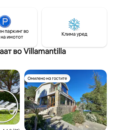
пиклбол, скара, пинг-понг, маса за
на
билјард. За ексклузивна употреба на
ен базен.
изнајмувачите. До него се пристапува
км од Сан
од земјена патека од 5,5 км, потребни
е што се
се од 10 до 20 минути
ги).
н паркинг во
чни водни
Клима уред
 на имотот
т во Villamantilla
Омилено на гостите
Омилено на гостите