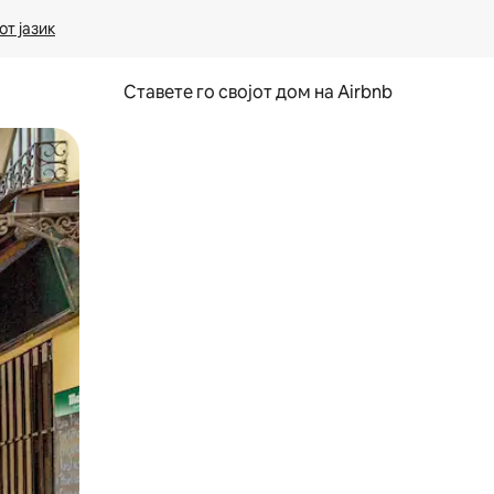
т јазик
Ставете го својот дом на Airbnb
ње или со лизгање.