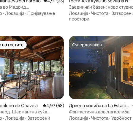
 од 5, 16 рецензии
llanueva del Pardillo
Просечна оцена: 4,91 од 5, 23 рецензии
4,91 (23)
Гостинска куќа во Sevilla la Nu
eva
за во Мадрид
Заеднички базен: ново студио
hs+луксузен базен
минути од UEM со автомобил
о
·
Локација
·
Пријавување
Локација
·
Чистота
·
Затворен
простори
 на гостите
Супердомаќин
 на гостите
Супердомаќин
 од 5, 44 рецензии
obledo de Chavela
Просечна оцена: 4,97 од 5, 58 рецензии
4,97 (58)
Дрвена колиба во La Estació
n
нард. Шармантна куќа
Фантастична дрвена колиба
де Чавела
о
·
Локација
·
Затворени
Локација
·
Чистота
·
Удобност
и