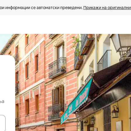
ои информации се автоматски преведени. 
Прикажи на оригиналнио
ња
копчињата со стрелки нагоре и надолу или истражувајте со допира