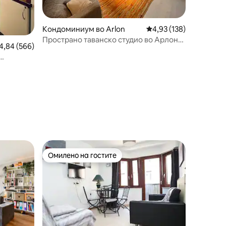
Кондоминиум во Arlon
Просечна оцена: 4,93 
4,93 (138)
Пространо таванско студио во Арлон
росечна оцена: 4,84 од 5, 566 рецензии
4,84 (566)
Луксембург.
нг
Омилено на гостите
на гостите“
Омилено на гостите