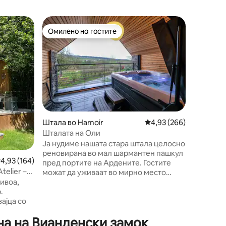
Планинск
Омилено на гостите
Омил
Омилено на гостите
Меѓу на
nbach
Eifel Ch
Планина
поглед о
на работ
прекрасн
близина 
наоѓа на
викендич
беше це
Штала во Hamoir
Просечна оцена: 4,93 
4,93 (266)
реновирана. Опкруже
Шталата на Оли
пешачки 
Ја нудиме нашата стара штала целосно
тој нуди
реновирана во мал шармантен пашкул
откривањ
росечна оцена: 4,93 од 5, 164 рецензии
4,93 (164)
пред портите на Ардените. Гостите
Ајфелова
telier –
можат да уживаат во мирно место
знамени
среде природа со сите удобности
нивоа,
неопходни за вашата благосостојба.
.
Нашето сместување е, што е повеќе,
ајца со
целосно приватно. Има џакузи на
на на Вианденски замок
покриената тераса и мноштво
 (широк