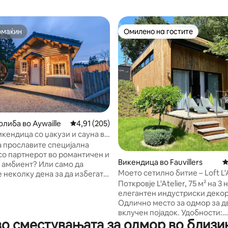
омаќин
Омилено на гостите
омаќин
Омилено на гостите
од 5, 128 рецензии
либа во Aywaille
Просечна оцена: 4,91 од 5, 205 рецензии
4,91 (205)
икендица со џакузи и сауна во
тен регион
а прославите специјална
со партнерот во романтичен и
Викендица во Fauvillers
П
 амбиент? Или само да
Моето сетилно битие – Loft L'A
 неколку дена за да избегате
вклучен е појадок
е градови? Потоа, дојдете во
Поткровје L'Atelier, 75 м² на 3 
бна и новоизградена
елегантен индустриски декор
ка од трупци, опремена со
Одлично место за одмор за дв
покриено) џакузи, достапно
вклучен појадок. Удобности:
о сместувањата за одмор во близи
на целата година.
дополнителен брачен кревет