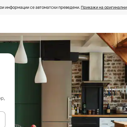
ои информации се автоматски преведени. 
Прикажи на оригиналнио
ор,
копчињата со стрелки нагоре и надолу или истражувајте со допира