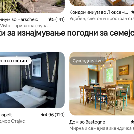
од 5, 236 рецензии
Кондоминиум во Люксемб
П
ург
Удобен, светол и простран ст
иум во Harscheid
Просечна оцена: 5 од 5, 141 рецензии
5 (141)
близина на центарот на градо
Vista – приватна сауна
и за изнајмување погодни за семеј
шна), панорамски поглед
но на гостите
Супердомаќин
јуспешните „Омилени на гостите“
Супердомаќин
nspelt
Просечна оцена: 4,96 од 5, 120 рецензии
4,96 (120)
дмор Стајнс
од 5, 106 рецензии
Дом во Bastogne
П
Мирна и семејна викендичка 
Белгиски Ардени