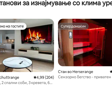
танови за изнајмување со клима ур
но на гостите
Супердомаќин
јуспешните „Омилени на гостите“
Супердомаќин
Стан во Herserange
П
Сензорно бегство - приватен
Schuttrange
Просечна оцена: 4,99 од 5, 204 рецензии
4,99 (204)
апартман и сауна
 2 спални соби, 3 кревета, 6