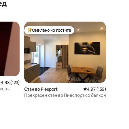
ед
пријатели
Омилено на гостите
Меѓу најуспешните „Омилени на гостите“
росечна оцена: 4,93 од 5, 123 рецензии
4,93 (123)
 спа
Стан во Piesport
Просечна оцена: 4,97 
4,97 (159)
Прекрасен стан во Пиеспорт со балкон