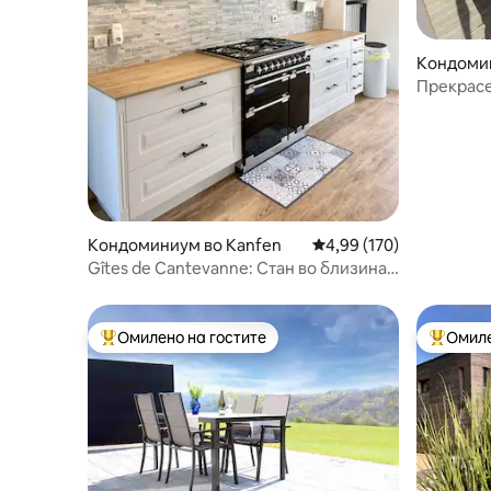
Кондомин
Прекрасе
+ тераса
Кондоминиум во Kanfen
Просечна оцена: 4,99 
4,99 (170)
Gîtes de Cantevanne: Стан во близина
на Луксембург
Омилено на гостите
Омиле
Меѓу најуспешните „Омилени на гостите“
Меѓу на