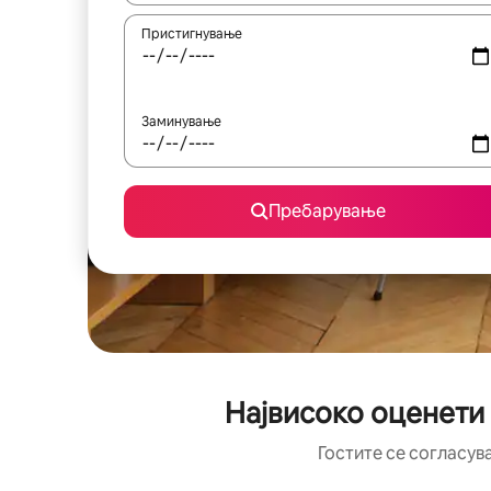
Пристигнување
Заминување
Пребарување
Највисоко оценети
Гостите се согласув