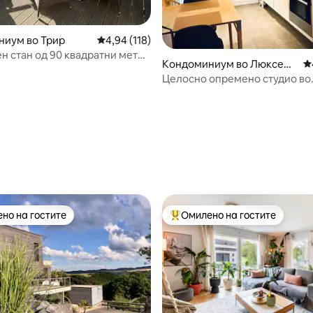
иум во Трир
Просечна оцена: 4,94 од 5, 118 рецензии
4,94 (118)
н стан од 90 квадратни метри
Кондоминиум во Люксемб
П
 за сончање и поглед
ург
Целосно опремено студио во
Домелденџ бесплатен парки
од 5, 170 рецензии
но на гостите
Омилено на гостите
јуспешните „Омилени на гостите“
Меѓу најуспешните „Омилени 