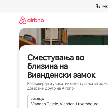
Прескокни
Нек
на
содржина
Сместувања во
близина на
Вианденски замок
Резервирајте уникатни сместувања за одм
домови и друго на Airbnb
Локација
Кога резултатите се достапни, движете се со 