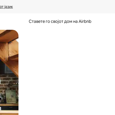
т јазик
Ставете го својот дом на Airbnb
ње или со лизгање.