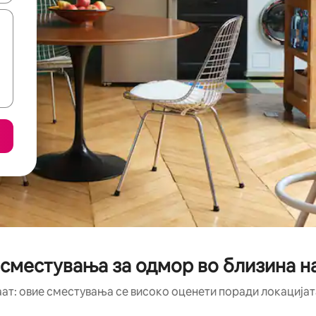
 сместувања за одмор во близина н
аат: овие сместувања се високо оценети поради локацијата