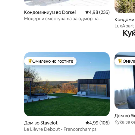
Кондоминиум во Dorsel
Просечна оцена: 4,98 
4,98 (236)
Модерни сместувања за одмор на
Кондомин
село
LuxApart 
Куќ
(надворе
Омилено на гостите
Омиле
Меѓу најуспешните „Омилени на гостите“
Меѓу на
Дом во Si
Куќа за о
Дом во Stavelot
Просечна оцена: 4,99 
4,99 (106)
Le Lièvre Debout - Francorchamps