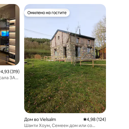
Омилено на гостите
на гостите“
Омилено на гостите
росечна оцена: 4,93 од 5, 319 рецензии
4,93 (319)
 сала ЗА
да
Дом во Vielsalm
Просечна оцена: 4,98 
4,98 (124)
Шанти Хоум, Семеен дом или со