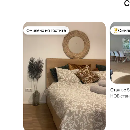
С
Омилено на гостите
Омиле
Омилено на гостите
Меѓу на
Стан во 
НОВ стан,
лица