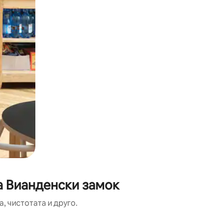
а Вианденски замок
, чистотата и друго.