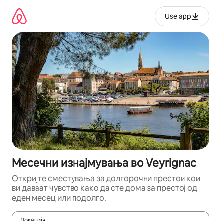
Прескокни
на
Use app
содржина
Месечни изнајмувања во Veyrignac
Откријте сместувања за долгорочни престои кои
ви даваат чувство како да сте дома за престој од
еден месец или подолго.
Локација