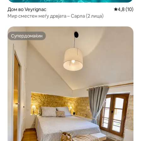
Дом во Veyrignac
Просечна оц
4,8 (10)
Мир сместен меѓу дрвјата – Сарла (2 лица)
Супердомаќин
Супердомаќин