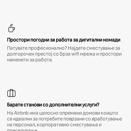
Простори погодни за работа за дигитални номади
Патувате професионално? Најдете сместување за
долгорочен престој со брза wifi мрежа и простори
наменети за работа.
Барате станови со дополнителни услуги?
На Airbnb има целосно опремени домови коишто
се идеални за потребите поврзани со вработување
на персонал, корпоративно сместување и
преселување.