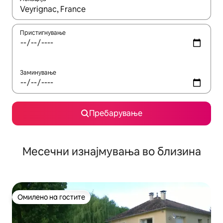
Кога резултатите се достапни, движете се со копчињата со 
Пристигнување
Заминување
Пребарување
Месечни изнајмувања во близина
Омилено на гостите
Омилено на гостите