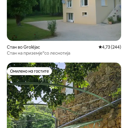
Стан во Groléjac
Просечна оцен
4,73 (244)
Стан на приземје“со леснотија
Омилено на гостите
Омилено на гостите