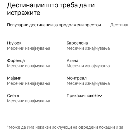
Дестинации што треба да ги
истражите
Популарни дестинации за продолжени престои
Дестинаци
Њујорк
Барселона
Месечни изнајмувања
Месечни изнајмувања
Фиренца
Атина
Месечни изнајмувања
Месечни изнајмувања
Мајами
Монтреал
Месечни изнајмувања
Месечни изнајмувања
Сиетл
Прикажи повеќе
Месечни изнајмувања
*Може да има некакви исклучоци на одредени локации и за