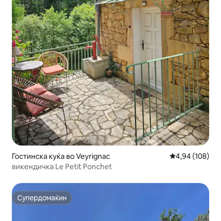
Гостинска куќа во Veyrignac
Просечна оцен
4,94 (108)
викендичка Le Petit Ponchet
Супердомаќин
Супердомаќин