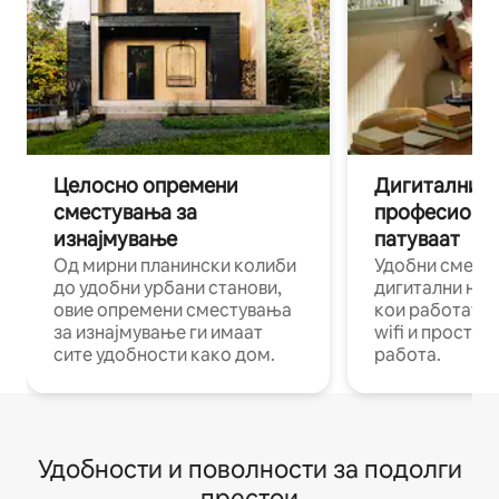
Целосно опремени
Дигитални н
сместувања за
професиона
изнајмување
патуваат
Од мирни планински колиби
Удобни смест
до удобни урбани станови,
дигитални ном
овие опремени сместувања
кои работат н
за изнајмување ги имаат
wifi и простор
сите удобности како дом.
работа.
Удобности и поволности за подолги
престои