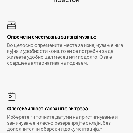
Опремени сместувања за изнајмување
Во целосно опремените места за изнајмување има
кујна и удобности коишто ви се потребни за да
живеете удобно цел месец или подолго. Ова е
совршена алтернатива на поднаем.
Флексибилност каква што ви треба
Изберете ги точните датуми на пристигнување и
заминување и лесно резервирајте онлајн, без
дополнителни обврски и документација.*