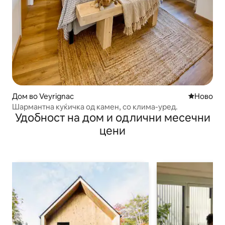
Дом во Veyrignac
Ново сме
Ново
Шармантна куќичка од камен, со клима-уред.
Удобност на дом и одлични месечни
цени