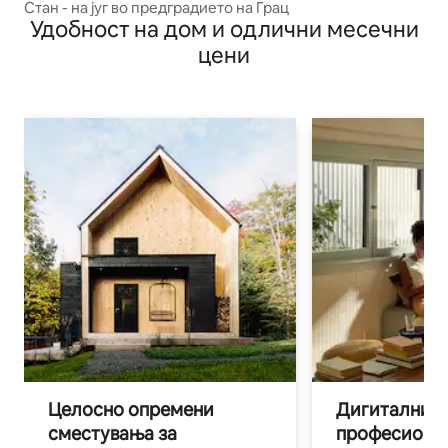
Стан - на југ во предградието на Грац
Удобност на дом и одлични месечни
цени
Целосно опремени
Дигитални н
сместувања за
професиона