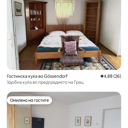
Гостинска куќа во Gössendorf
Просечна оце
4,88 (26)
Удобна куќа во предградието на Грац
Омилено на гостите
Омилено на гостите