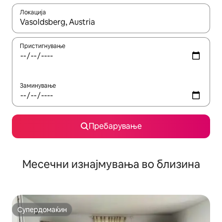
Локација
Кога резултатите се достапни, движете се со копчињата со 
Пристигнување
Заминување
Пребарување
Месечни изнајмувања во близина
Супердомаќин
Супердомаќин