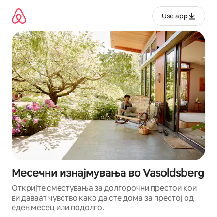
Прескокни
на
Use app
содржина
Месечни изнајмувања во Vasoldsberg
Откријте сместувања за долгорочни престои кои
ви даваат чувство како да сте дома за престој од
еден месец или подолго.