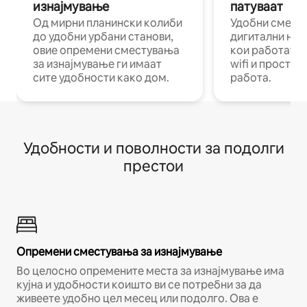
изнајмување
патуваат
Од мирни планински колиби
Удобни смест
до удобни урбани станови,
дигитални ном
овие опремени сместувања
кои работат н
за изнајмување ги имаат
wifi и простор
сите удобности како дом.
работа.
Удобности и поволности за подолги
престои
Опремени сместувања за изнајмување
Во целосно опремените места за изнајмување има
кујна и удобности коишто ви се потребни за да
живеете удобно цел месец или подолго. Ова е