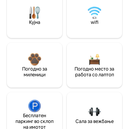
Кујна
wifi
Погодно за
Погодно место за
миленици
работа со лаптоп
Бесплатен
паркинг во склоп
Сала за вежбање
на имотот