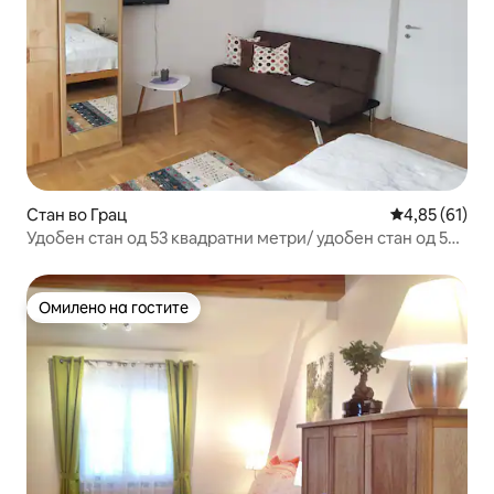
Стан во Грац
Просечна оце
4,85 (61)
Удобен стан од 53 квадратни метри/ удобен стан од 53
квадратни метри
Омилено на гостите
Омилено на гостите