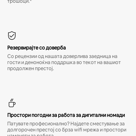
трошоци.*
Резервирајте со доверба
Со рецензии од нашата доверлива заедница на
гости и деноноќна поддршка во текот на вашиот
продолжен престој.
Простори погодни за работа за дигитални номади
Патувате професионално? Најдете сместување за
долгорочен престој со брза wifi мрежа и простори
наменети за работа.