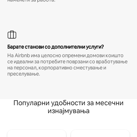
Барате станови со дополнителни услуги?
На Airbnb има целосно опремени домови коишто
се идеални за потребите поврзани со вработување
на персонал, корпоративно сместување и
преселување.
Популарни удобности за месечни
изнајмувања