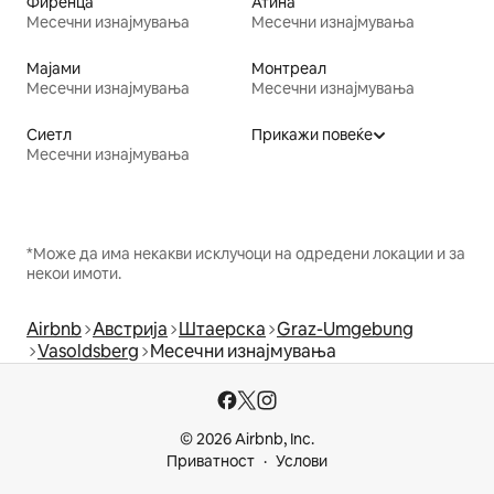
Фиренца
Атина
Месечни изнајмувања
Месечни изнајмувања
Мајами
Монтреал
Месечни изнајмувања
Месечни изнајмувања
Сиетл
Прикажи повеќе
Месечни изнајмувања
*Може да има некакви исклучоци на одредени локации и за
некои имоти.
Airbnb
Австрија
Штаерска
Graz-Umgebung
Vasoldsberg
Месечни изнајмувања
© 2026 Airbnb, Inc.
Приватност
Услови