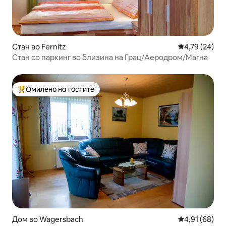
Стан во Fernitz
Просечна оце
4,79 (24)
Стан со паркинг во близина на Грац/Аеродром/Магна
Омилено на гостите
Меѓу најуспешните „Омилени на гостите“
Дом во Wagersbach
Просечна оце
4,91 (68)