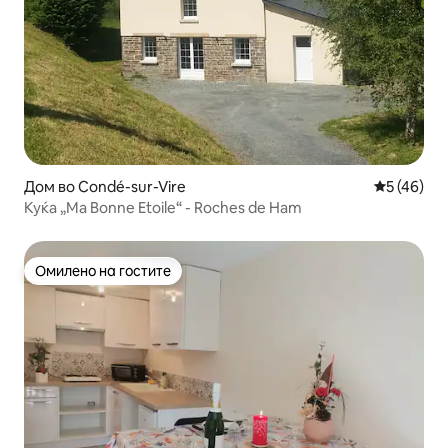
Дом во Condé-sur-Vire
Просечна 
5 (46)
Куќа „Ma Bonne Etoile“ - Roches de Ham
Омилено на гостите
Омилено на гостите