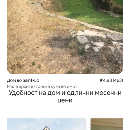
Дом во Saint-Lô
Просечна оцен
4,98 (463)
Мала архитектонска куќа во имот
Удобност на дом и одлични месечни
цени