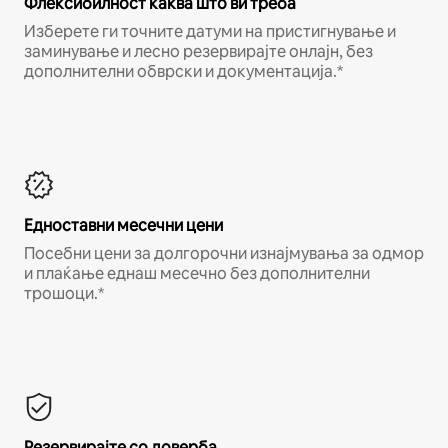
Флексибилност каква што ви треба
Изберете ги точните датуми на пристигнување и
заминување и лесно резервирајте онлајн, без
дополнителни обврски и документација.*
Едноставни месечни цени
Посебни цени за долгорочни изнајмувања за одмор
и плаќање еднаш месечно без дополнителни
трошоци.*
Резервирајте со доверба