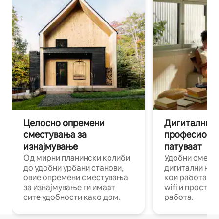
Целосно опремени
Дигитални н
сместувања за
професиона
изнајмување
патуваат
Од мирни планински колиби
Удобни смест
до удобни урбани станови,
дигитални ном
овие опремени сместувања
кои работат н
за изнајмување ги имаат
wifi и простор
сите удобности како дом.
работа.