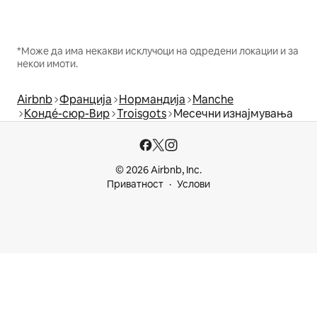
*Може да има некакви исклучоци на одредени локации и за
некои имоти.
Airbnb
Франција
Нормандија
Manche
Кондé-сюр-Вир
Troisgots
Месечни изнајмувања
© 2026 Airbnb, Inc.
Приватност
Услови