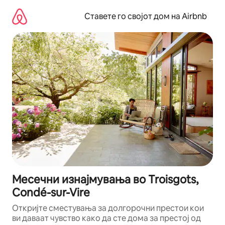
Прескокни
на
Ставете го својот дом на Airbnb
содржина
Месечни изнајмувања во Troisgots,
Condé-sur-Vire
Откријте сместувања за долгорочни престои кои
ви даваат чувство како да сте дома за престој од