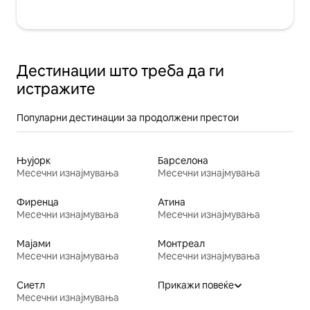
Дестинации што треба да ги
истражите
Популарни дестинации за продолжени престои
Њујорк
Барселона
Месечни изнајмувања
Месечни изнајмувања
Фиренца
Атина
Месечни изнајмувања
Месечни изнајмувања
Мајами
Монтреал
Месечни изнајмувања
Месечни изнајмувања
Сиетл
Прикажи повеќе
Месечни изнајмувања