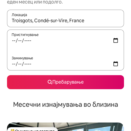
еден месец или подолго.
Локација
Кога резултатите се достапни, движете се со копчињата со 
Пристигнување
Заминување
Пребарување
Месечни изнајмувања во близина