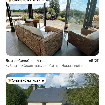
Омилено на гостите
Меѓу најуспешните „Омилени на гостите“
Дом во Condé-sur-Vire
Просечна 
5 (21)
Куќата на Сесил (џакузи, Манш – Нормандија)
Омилено на гостите
Меѓу најуспешните „Омилени на гостите“