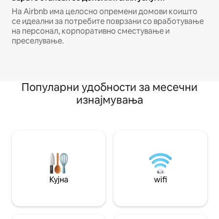
На Airbnb има целосно опремени домови коишто
се идеални за потребите поврзани со вработување
на персонал, корпоративно сместување и
преселување.
Популарни удобности за месечни
изнајмувања
Кујна
wifi