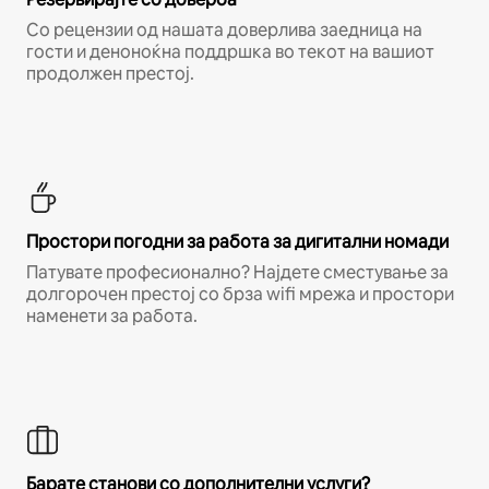
Со рецензии од нашата доверлива заедница на
гости и деноноќна поддршка во текот на вашиот
продолжен престој.
Простори погодни за работа за дигитални номади
Патувате професионално? Најдете сместување за
долгорочен престој со брза wifi мрежа и простори
наменети за работа.
Барате станови со дополнителни услуги?