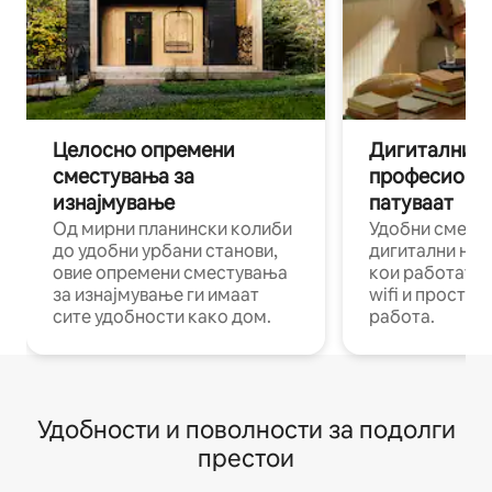
Целосно опремени
Дигитални н
сместувања за
професиона
изнајмување
патуваат
Од мирни планински колиби
Удобни смест
до удобни урбани станови,
дигитални ном
овие опремени сместувања
кои работат н
за изнајмување ги имаат
wifi и простор
сите удобности како дом.
работа.
Удобности и поволности за подолги
престои