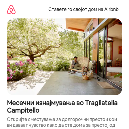
Прескокни
на
Ставете го својот дом на Airbnb
содржина
Месечни изнајмувања во Tragliatella
Campitello
Откријте сместувања за долгорочни престои кои
ви даваат чувство како да сте дома за престој од