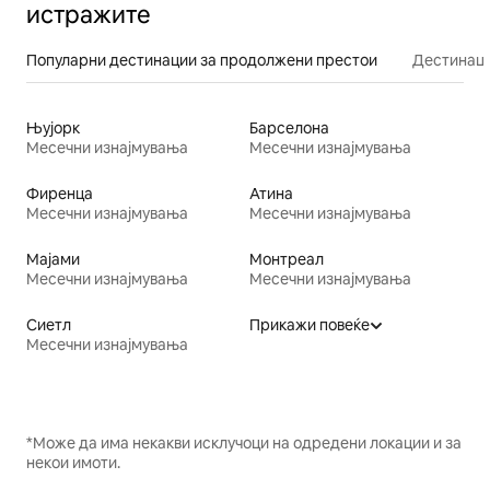
истражите
Популарни дестинации за продолжени престои
Дестинаци
Њујорк
Барселона
Месечни изнајмувања
Месечни изнајмувања
Фиренца
Атина
Месечни изнајмувања
Месечни изнајмувања
Мајами
Монтреал
Месечни изнајмувања
Месечни изнајмувања
Сиетл
Прикажи повеќе
Месечни изнајмувања
*Може да има некакви исклучоци на одредени локации и за
некои имоти.