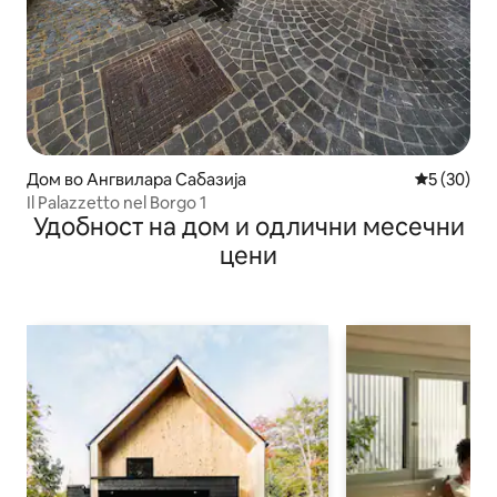
Дом во Ангвилара Сабазија
Просечна 
5 (30)
Il Palazzetto nel Borgo 1
Удобност на дом и одлични месечни
цени