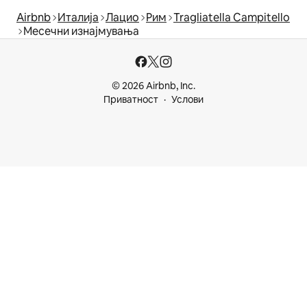
Airbnb
Италија
Лацио
Рим
Tragliatella Campitello
Месечни изнајмувања
© 2026 Airbnb, Inc.
Приватност
Услови