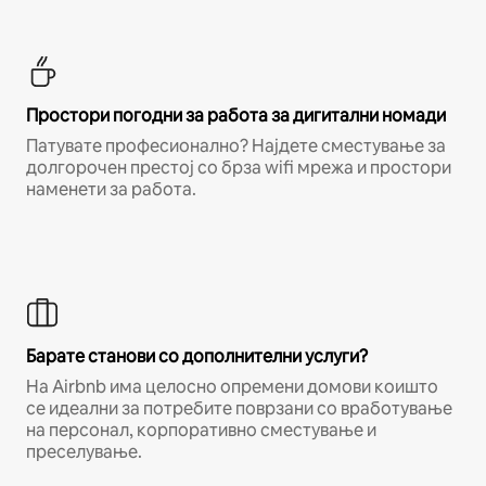
Простори погодни за работа за дигитални номади
Патувате професионално? Најдете сместување за
долгорочен престој со брза wifi мрежа и простори
наменети за работа.
Барате станови со дополнителни услуги?
На Airbnb има целосно опремени домови коишто
се идеални за потребите поврзани со вработување
на персонал, корпоративно сместување и
преселување.