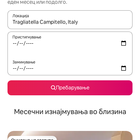
еден месец или подолго.
Локација
Кога резултатите се достапни, движете се со копчињата со 
Пристигнување
Заминување
Пребарување
Месечни изнајмувања во близина