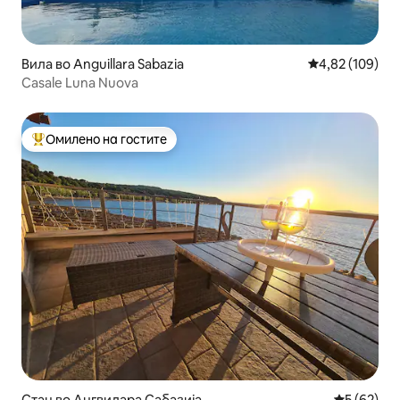
Вила во Anguillara Sabazia
Просечна оцен
4,82 (109)
Casale Luna Nuova
Омилено на гостите
Меѓу најуспешните „Омилени на гостите“
Стан во Ангвилара Сабазија
Просечна 
5 (62)