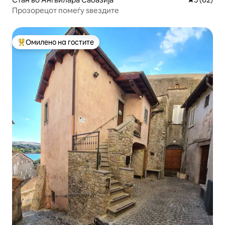
Прозорецот помеѓу ѕвездите
Омилено на гостите
Меѓу најуспешните „Омилени на гостите“