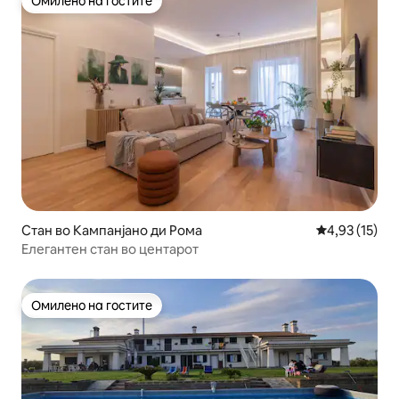
Омилено на гостите
Омилено на гостите
Стан во Кампанјано ди Рома
Просечна оце
4,93 (15)
Елегантен стан во центарот
Омилено на гостите
Омилено на гостите