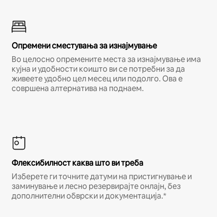
Опремени сместувања за изнајмување
Во целосно опремените места за изнајмување има
кујна и удобности коишто ви се потребни за да
живеете удобно цел месец или подолго. Ова е
совршена алтернатива на поднаем.
Флексибилност каква што ви треба
Изберете ги точните датуми на пристигнување и
заминување и лесно резервирајте онлајн, без
дополнителни обврски и документација.*