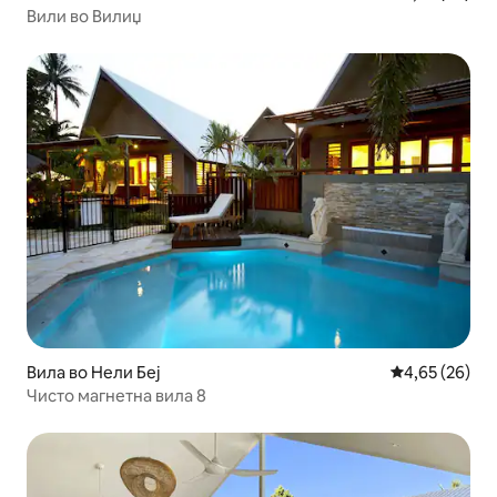
Вили во Вилиџ
Вила во Нели Беј
Просечна оце
4,65 (26)
Чисто магнетна вила 8