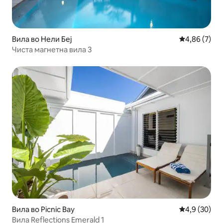
Вила во Нели Беј
Просечна оц
4,86 (7)
Чиста магнетна вила 3
Вила во Picnic Bay
Просечна оц
4,9 (30)
Вила Reflections Emerald 1