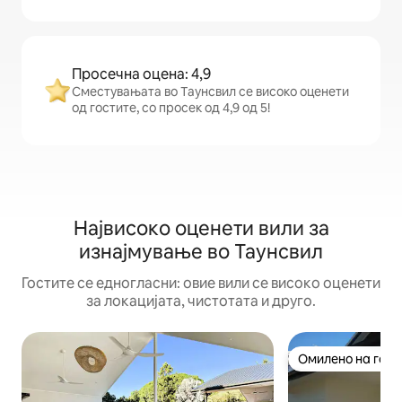
Просечна оцена: 4,9
Сместувањата во Таунсвил се високо оценети
од гостите, со просек од 4,9 од 5!
Највисоко оценети вили за
изнајмување во Таунсвил
Гостите се едногласни: овие вили се високо оценети
за локацијата, чистотата и друго.
Омилено на гост
Омилено на гост