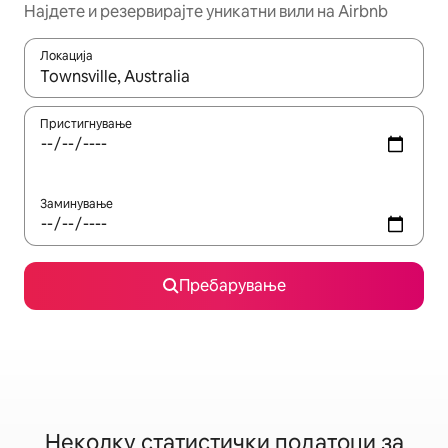
Најдете и резервирајте уникатни вили на Airbnb
Локација
Кога резултатите се достапни, движете се со копчињата со 
Пристигнување
Заминување
Пребарување
Неколку статистички податоци за