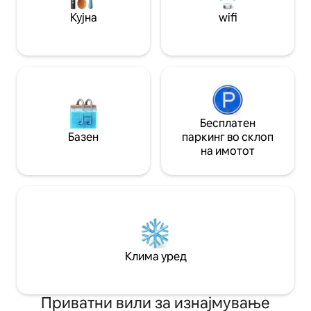
локалната трпезарија, со лесен
БЕЛЕШКА: Вилата
Кујна
wifi
пристап до Големиот корален гребен
инвалидска коли
и националните паркови.
капацитети за кл
Резервирајте го бегството на островот
попреченост.
денес!
Бесплатен
Базен
паркинг во склоп
на имотот
Клима уред
Приватни вили за изнајмување