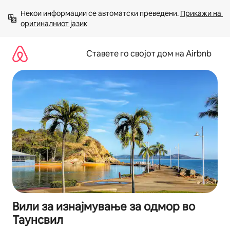
Прескокни
Некои информации се автоматски преведени. 
Прикажи на 
на
оригиналниот јазик
содржина
Ставете го својот дом на Airbnb
Вили за изнајмување за одмор во
Таунсвил