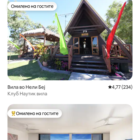
Омилено на гостите
Омилено на гостите
Вила во Нели Беј
Просечна оцен
4,77 (234)
Клуб Наутик вила
Омилено на гостите
Меѓу најуспешните „Омилени на гостите“