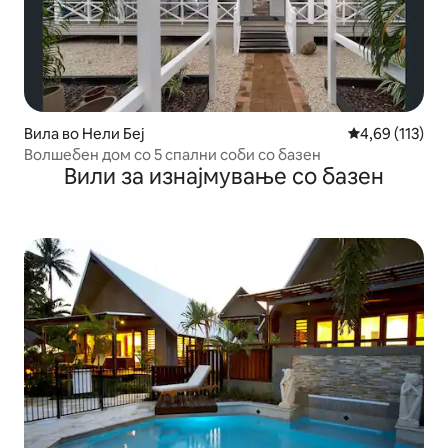
Вила во Нели Беј
Просечна оцен
4,69 (113)
Волшебен дом со 5 спални соби со базен
Вили за изнајмување со базен