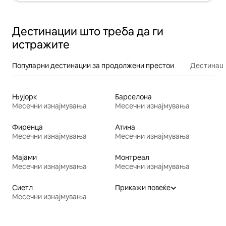
Дестинации што треба да ги
истражите
Популарни дестинации за продолжени престои
Дестинаци
Њујорк
Барселона
Месечни изнајмувања
Месечни изнајмувања
Фиренца
Атина
Месечни изнајмувања
Месечни изнајмувања
Мајами
Монтреал
Месечни изнајмувања
Месечни изнајмувања
Сиетл
Прикажи повеќе
Месечни изнајмувања