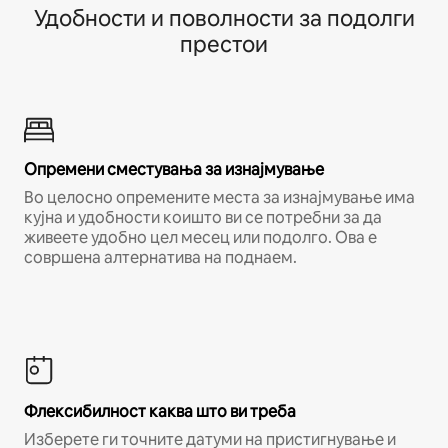
Удобности и поволности за подолги
престои
Опремени сместувања за изнајмување
Во целосно опремените места за изнајмување има
кујна и удобности коишто ви се потребни за да
живеете удобно цел месец или подолго. Ова е
совршена алтернатива на поднаем.
Флексибилност каква што ви треба
Изберете ги точните датуми на пристигнување и