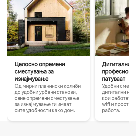
Целосно опремени
Дигитални н
сместувања за
професиона
изнајмување
патуваат
Од мирни планински колиби
Удобни смест
до удобни урбани станови,
дигитални ном
овие опремени сместувања
кои работат н
за изнајмување ги имаат
wifi и простор
сите удобности како дом.
работа.