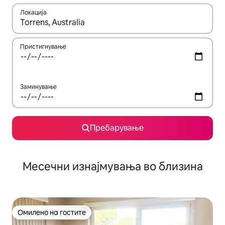
Локација
Кога резултатите се достапни, движете се со копчињата со 
Пристигнување
Заминување
Пребарување
Месечни изнајмувања во близина
Омилено на гостите
Омилено на гостите