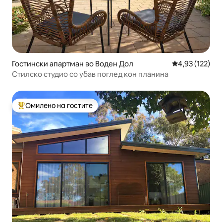
Гостински апартман во Воден Дол
Просечна оцен
4,93 (122)
Стилско студио со убав поглед кон планина
Омилено на гостите
Меѓу најуспешните „Омилени на гостите“