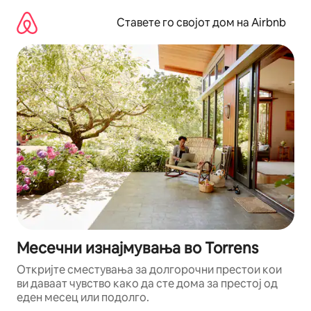
Прескокни
на
Ставете го својот дом на Airbnb
содржина
Месечни изнајмувања во Torrens
Откријте сместувања за долгорочни престои кои
ви даваат чувство како да сте дома за престој од
еден месец или подолго.