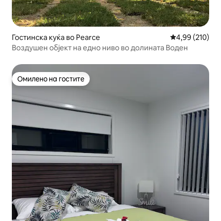
Гостинска куќа во Pearce
Просечна оцен
4,99 (210)
Воздушен објект на едно ниво во долината Воден
Омилено на гостите
Омилено на гостите