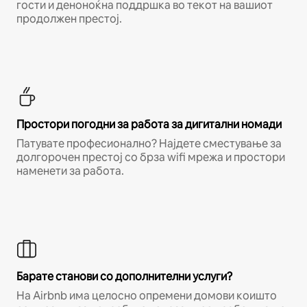
гости и деноноќна поддршка во текот на вашиот
продолжен престој.
Простори погодни за работа за дигитални номади
Патувате професионално? Најдете сместување за
долгорочен престој со брза wifi мрежа и простори
наменети за работа.
Барате станови со дополнителни услуги?
На Airbnb има целосно опремени домови коишто