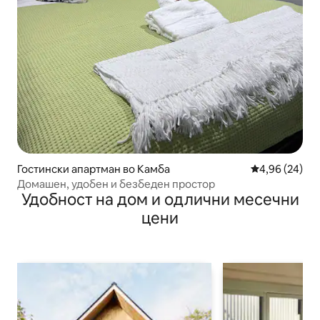
Гостински апартман во Камба
Просечна оце
4,96 (24)
Домашен, удобен и безбеден простор
Удобност на дом и одлични месечни
цени