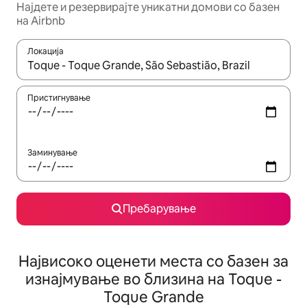
Најдете и резервирајте уникатни домови со базен
на Airbnb
Локација
Кога резултатите се достапни, движете се со копчињата со 
Пристигнување
Заминување
Пребарување
Највисоко оценети места со базен за
изнајмување во близина на Toque -
Toque Grande