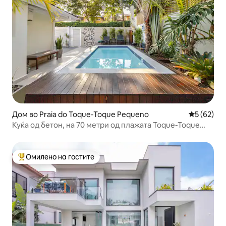
Дом во Praia do Toque-Toque Pequeno
Просечна 
5 (62)
Куќа од бетон, на 70 метри од плажата Toque-Toque
Pequeno
Омилено на гостите
Меѓу најуспешните „Омилени на гостите“