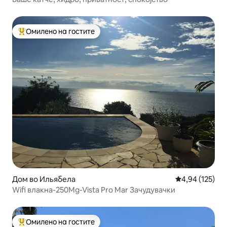
Омилено на гостите
Меѓу најуспешните „Омилени на гостите“
Дом во Ильябела
Просечна оцен
4,94 (125)
Wifi влакна-250Mg-Vista Pro Mar Зачудувачки
Омилено на гостите
Меѓу најуспешните „Омилени на гостите“