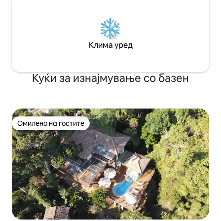
Клима уред
Куќи за изнајмување со базен
Омилено на гостите
Омилено на гостите