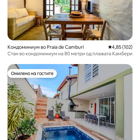
Кондоминиум во Praia de Camburí
Просечна оцен
4,85 (102)
Стан во кондоминиум на 80 метри од плажата Камбери
Омилено на гостите
Омилено на гостите