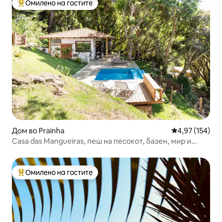
Омилено на гостите
Меѓу најуспешните „Омилени на гостите“
Дом во Prainha
Просечна оцен
4,97 (154)
Casa das Mangueiras, пеш на песокот, базен, мир и
тишина
Омилено на гостите
Меѓу најуспешните „Омилени на гостите“