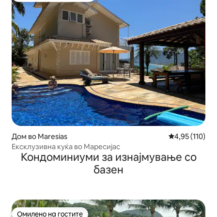
Дом во Maresias
Просечна оцен
4,95 (110)
Ексклузивна куќа во Маресијас
Кондоминиуми за изнајмување со
базен
Омилено на гостите