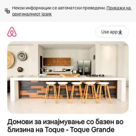
Прескокни
Некои информации се автоматски преведени. 
Прикажи на 
на
оригиналниот јазик
содржина
Use app
Домови за изнајмување со базен во
близина на Toque - Toque Grande