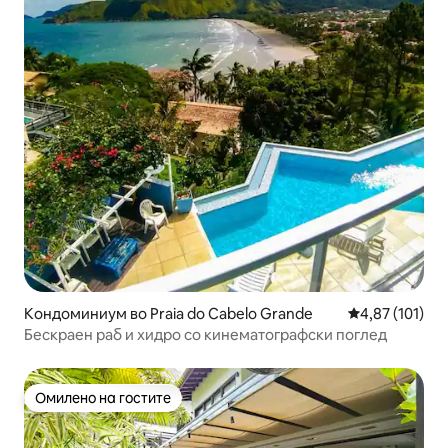
Кондоминиум во Praia do Cabelo Grande
Просечна оцен
4,87 (101)
Бескраен раб и хидро со кинематографски поглед
Омилено на гостите
Омилено на гостите