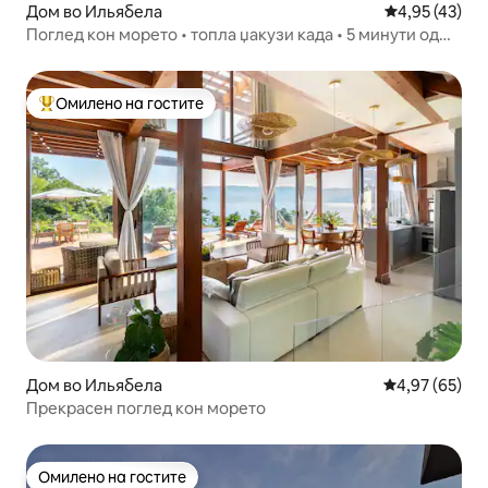
Дом во Ильябела
Просечна оце
4,95 (43)
Поглед кон морето • топла џакузи када • 5 минути од
плажата
Омилено на гостите
Меѓу најуспешните „Омилени на гостите“
Дом во Ильябела
Просечна оце
4,97 (65)
Прекрасен поглед кон морето
Омилено на гостите
Омилено на гостите