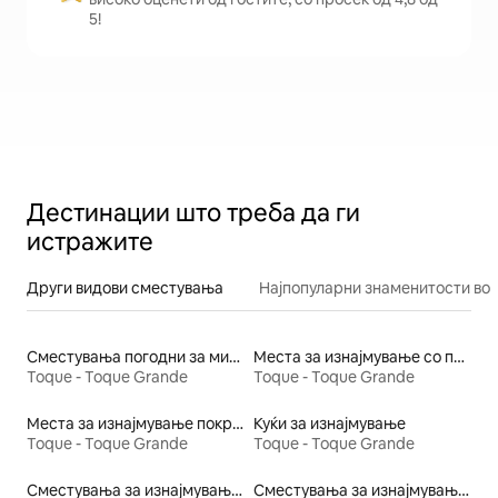
5!
Дестинации што треба да ги
истражите
Други видови сместувања
Најпопуларни знаменитости во 
Сместувања погодни за миленичиња
Места за изнајмување со пристап до плажа
Toque - Toque Grande
Toque - Toque Grande
Места за изнајмување покрај вода
Куќи за изнајмување
Toque - Toque Grande
Toque - Toque Grande
Сместувања за изнајмување на плажа
Сместувања за изнајмување погодни за семејства