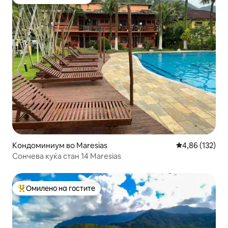
Омилено на гостите
Кондоминиум во Maresias
Просечна оцен
4,86 (132)
Сончева куќа стан 14 Maresias
Омилено на гостите
Меѓу најуспешните „Омилени на гостите“