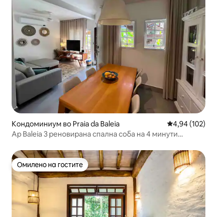
Кондоминиум во Praia da Baleia
Просечна оцен
4,94 (102)
Ap Baleia 3 реновирана спална соба на 4 минути
пешачење до базенот на плажа
Омилено на гостите
Омилено на гостите