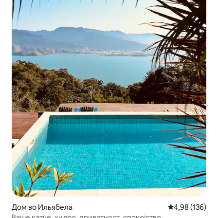
Дом во Ильябела
Просечна оцен
4,98 (136)
Ваше катче, хидро, приватност, спокојство