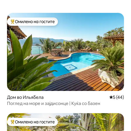
Омилено на гостите
Меѓу најуспешните „Омилени на гостите“
Дом во Ильябела
Просечна 
5 (44)
Поглед на море и зајдисонце | Куќа со базен
Омилено на гостите
Меѓу најуспешните „Омилени на гостите“