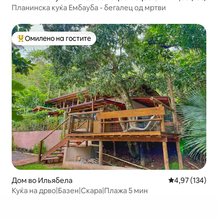
ande
Планинска куќа Ембауба - бегалец од мртви
Омилено на гостите
Меѓу најуспешните „Омилени на гостите“
Дом во Ильябела
Просечна оцен
4,97 (134)
Куќа на дрво|Базен|Скара|Плажа 5 мин