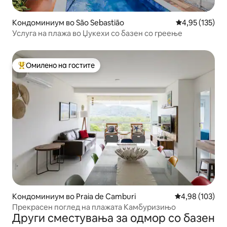
Кондоминиум во São Sebastião
Просечна оцен
4,95 (135)
Услуга на плажа во Џукехи со базен со греење
Омилено на гостите
Меѓу најуспешните „Омилени на гостите“
Кондоминиум во Praia de Camburi
Просечна оцен
4,98 (103)
Прекрасен поглед на плажата Камбуризињо
Други сместувања за одмор со базен