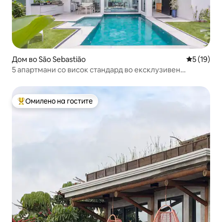
Дом во São Sebastião
Просечна 
5 (19)
5 апартмани со висок стандард во ексклузивен
кондоминиум
Омилено на гостите
Меѓу најуспешните „Омилени на гостите“