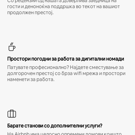
Со рецензии од нашата доверлива заедница на
гости и деноноќна поддршка во текот на вашиот
продолжен престој.
Простори погодни за работа за дигитални номади
Патувате професионално? Најдете сместување за
долгорочен престој со брза wifi мрежа и простори
наменети за работа.
Барате станови со дополнителни услуги?
На Airbnb има целосно опремени домови коишто