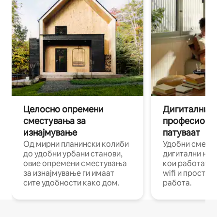
Целосно опремени
Дигитални н
сместувања за
професиона
изнајмување
патуваат
Од мирни планински колиби
Удобни смест
до удобни урбани станови,
дигитални ном
овие опремени сместувања
кои работат н
за изнајмување ги имаат
wifi и простор
сите удобности како дом.
работа.