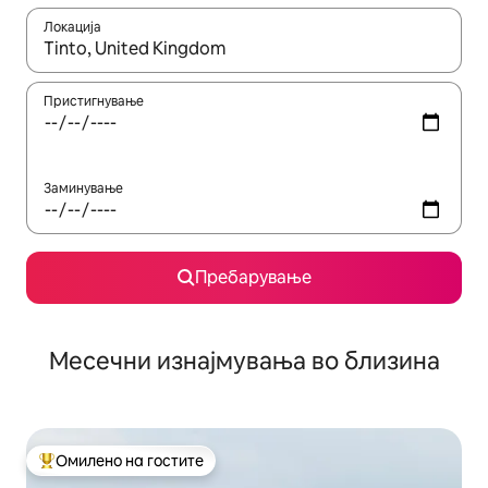
Локација
Кога резултатите се достапни, движете се со копчињата со 
Пристигнување
Заминување
Пребарување
Месечни изнајмувања во близина
Омилено на гостите
Меѓу најуспешните „Омилени на гостите“