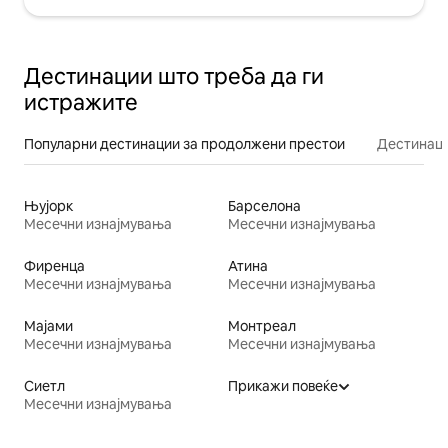
Дестинации што треба да ги
истражите
Популарни дестинации за продолжени престои
Дестинаци
Њујорк
Барселона
Месечни изнајмувања
Месечни изнајмувања
Фиренца
Атина
Месечни изнајмувања
Месечни изнајмувања
Мајами
Монтреал
Месечни изнајмувања
Месечни изнајмувања
Сиетл
Прикажи повеќе
Месечни изнајмувања