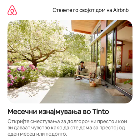
Прескокни
на
Ставете го својот дом на Airbnb
содржина
Месечни изнајмувања во Tinto
Откријте сместувања за долгорочни престои кои
ви даваат чувство како да сте дома за престој од
еден месец или подолго.