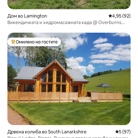
Дом во Lamington
Просечна оце
4,95 (92)
Викендичката и хидромасажната када @ Overburns
Farm
Омилено на гостите
Меѓу најуспешните „Омилени на гостите“
Дрвена колиба во South Lanarkshire
Просечна 
5 (97)