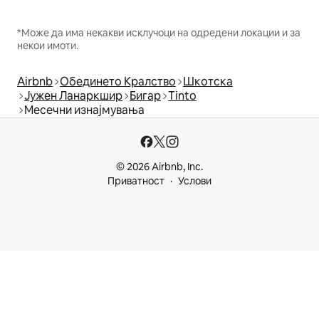
*Може да има некакви исклучоци на одредени локации и за
некои имоти.
Airbnb
Обединето Кралство
Шкотска
Јужен Ланаркшир
Бигар
Tinto
Месечни изнајмувања
© 2026 Airbnb, Inc.
Приватност
Услови