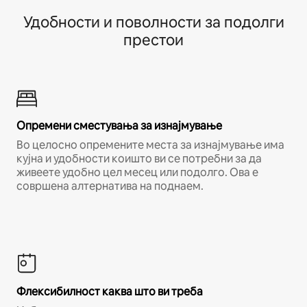
Удобности и поволности за подолги
престои
Опремени сместувања за изнајмување
Во целосно опремените места за изнајмување има
кујна и удобности коишто ви се потребни за да
живеете удобно цел месец или подолго. Ова е
совршена алтернатива на поднаем.
Флексибилност каква што ви треба