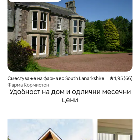
Меѓу најуспешните „Омилени на гостите“
Сместување на фарма во South Lanarkshire
Просечна оце
4,95 (66)
Фарма Кормистон
Удобност на дом и одлични месечни
цени