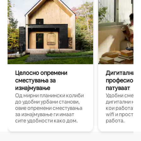
Целосно опремени
Дигитални н
сместувања за
професиона
изнајмување
патуваат
Од мирни планински колиби
Удобни смест
до удобни урбани станови,
дигитални ном
овие опремени сместувања
кои работат н
за изнајмување ги имаат
wifi и простор
сите удобности како дом.
работа.