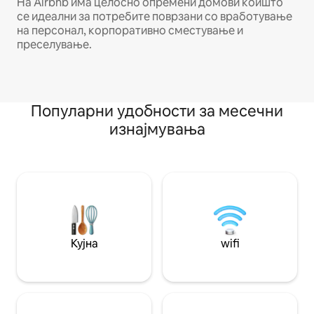
На Airbnb има целосно опремени домови коишто
се идеални за потребите поврзани со вработување
на персонал, корпоративно сместување и
преселување.
Популарни удобности за месечни
изнајмувања
Кујна
wifi