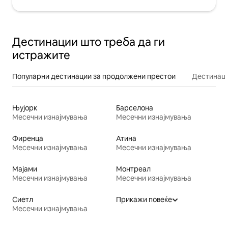
Дестинации што треба да ги
истражите
Популарни дестинации за продолжени престои
Дестинаци
Њујорк
Барселона
Месечни изнајмувања
Месечни изнајмувања
Фиренца
Атина
Месечни изнајмувања
Месечни изнајмувања
Мајами
Монтреал
Месечни изнајмувања
Месечни изнајмувања
Сиетл
Прикажи повеќе
Месечни изнајмувања