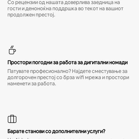
Со рецензии од нашата доверлива заедница на
гости и деноноќна поддршка во текот на вашиот
продолжен престој.
Простори погодни за работа за дигитални номади
Патувате професионално? Најдете сместување за
долгорочен престој со брза wifi мрежа и простори
наменети за работа.
Барате станови со дополнителни услуги?