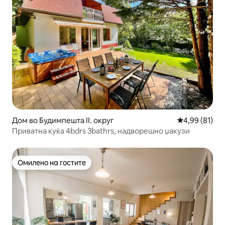
Дом во Будимпешта II. округ
Просечна оце
4,99 (81)
Приватна куќа 4bdrs 3bathrs, надворешно џакузи
Омилено на гостите
Омилено на гостите