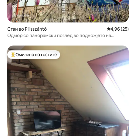
Стан во Pilisszántó
Просечна оце
4,96 (25)
Одмор со панорамски поглед во подножјето на
патеките за пешачење
Омилено на гостите
Меѓу најуспешните „Омилени на гостите“