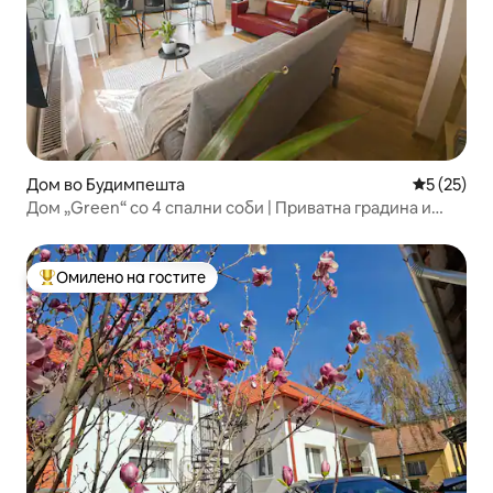
Дом во Будимпешта
Просечна 
5 (25)
Дом „Green“ со 4 спални соби | Приватна градина и
бесплатен паркинг
Омилено на гостите
Меѓу најуспешните „Омилени на гостите“