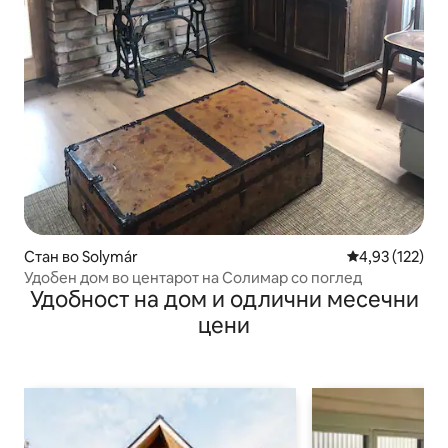
Стан во Solymár
Просечна оцен
4,93 (122)
Удобен дом во центарот на Солимар со поглед
Удобност на дом и одлични месечни
цени