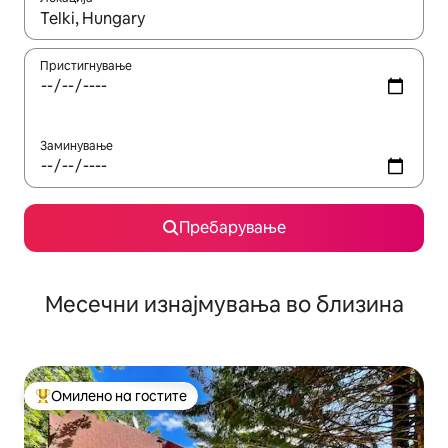
Кога резултатите се достапни, движете се со копчињата со 
Пристигнување
Заминување
Пребарување
Месечни изнајмувања во близина
Омилено на гостите
Меѓу најуспешните „Омилени на гостите“