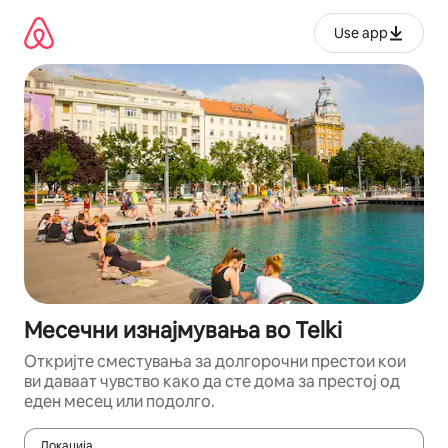
Прескокни
на
Use app
содржина
Месечни изнајмувања во Telki
Откријте сместувања за долгорочни престои кои
ви даваат чувство како да сте дома за престој од
еден месец или подолго.
Локација