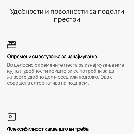
Удобности и поволности за подолги
престои
Опремени сместувања за изнајмување
Во целосно опремените места за изнајмување има
кујна и удобности коишто ви се потребни за да
живеете удобно цел месец или подолго. Ова е
совршена алтернатива на поднаем.
Флексибилност каква што ви треба