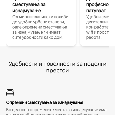
сместувања за
професиона
изнајмување
патуваат
Од мирни планински колиби
Удобни смест
до удобни урбани станови,
дигитални ном
овие опремени сместувања
кои работат н
за изнајмување ги имаат
wifi и простор
сите удобности како дом.
работа.
Удобности и поволности за подолги
престои
Опремени сместувања за изнајмување
Во целосно опремените места за изнајмување има
кујна и удобности коишто ви се потребни за да