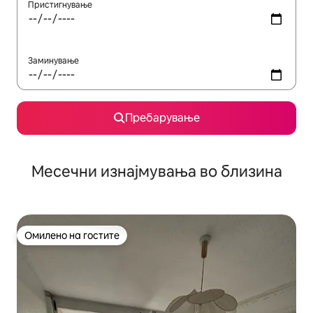
Пристигнување
Заминување
Пребарување
Месечни изнајмувања во близина
Омилено на гостите
Омилено на гостите