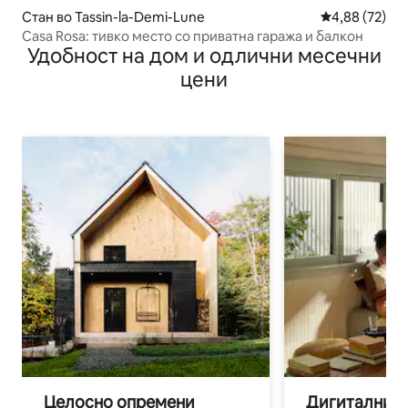
Стан во Tassin-la-Demi-Lune
Просечна оце
4,88 (72)
Casa Rosa: тивко место со приватна гаража и балкон
Удобност на дом и одлични месечни
цени
Целосно опремени
Дигитални н