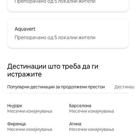
Препорачано од 5 локални жители
Aquavert
Препорачано од 5 локални жители
Дестинации што треба да ги
истражите
Популарни дестинации за продолжени престои
Дестинаци
Њујорк
Барселона
Месечни изнајмувања
Месечни изнајмувања
Фиренца
Атина
Месечни изнајмувања
Месечни изнајмувања