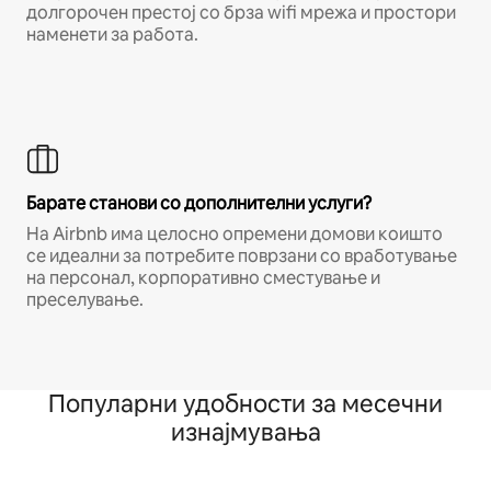
долгорочен престој со брза wifi мрежа и простори
наменети за работа.
Барате станови со дополнителни услуги?
На Airbnb има целосно опремени домови коишто
се идеални за потребите поврзани со вработување
на персонал, корпоративно сместување и
преселување.
Популарни удобности за месечни
изнајмувања