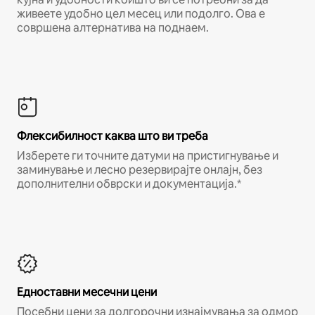
живеете удобно цел месец или подолго. Ова е
совршена алтернатива на поднаем.
Флексибилност каква што ви треба
Изберете ги точните датуми на пристигнување и
заминување и лесно резервирајте онлајн, без
дополнителни обврски и документација.*
Едноставни месечни цени
Посебни цени за долгорочни изнајмувања за одмор