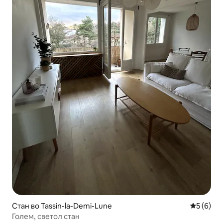
Стан во Tassin-la-Demi-Lune
Просечна
5 (6)
Голем, светол стан