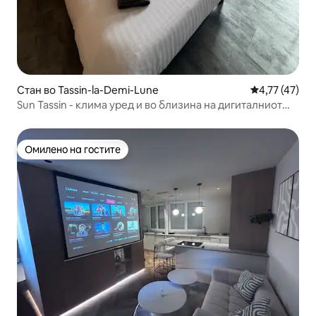
Стан во Tassin-la-Demi-Lune
Просечна оце
4,77 (47)
Sun Tassin - клима уред и во близина на дигиталниот
кампус
Омилено на гостите
Омилено на гостите