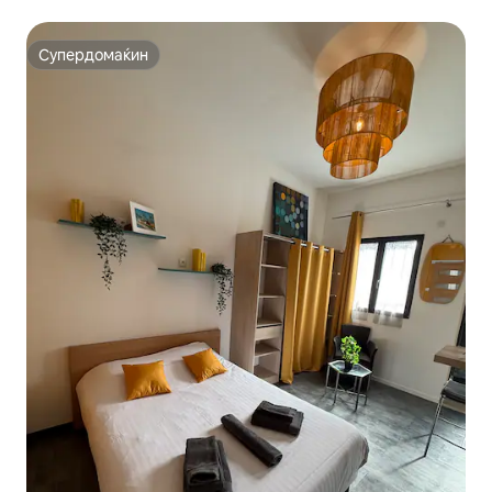
Супердомаќин
Супердомаќин