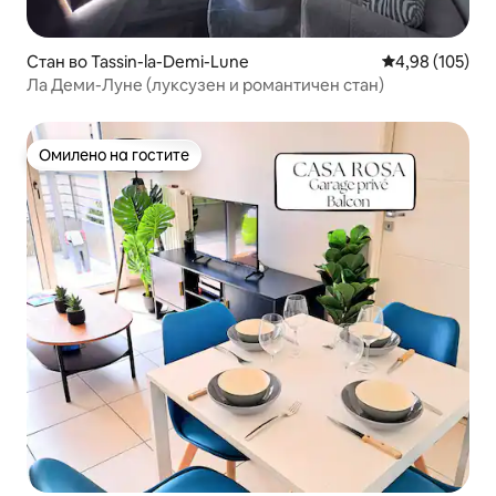
Стан во Tassin-la-Demi-Lune
Просечна оцен
4,98 (105)
Ла Деми-Луне (луксузен и романтичен стан)
Омилено на гостите
Омилено на гостите