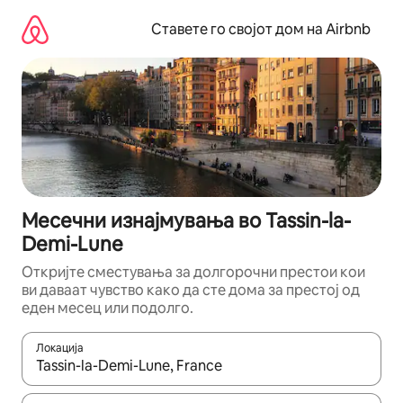
Прескокни
на
Ставете го својот дом на Airbnb
содржина
Месечни изнајмувања во Tassin-la-
Demi-Lune
Откријте сместувања за долгорочни престои кои
ви даваат чувство како да сте дома за престој од
еден месец или подолго.
Локација
Кога резултатите се достапни, движете се со копчињата со 