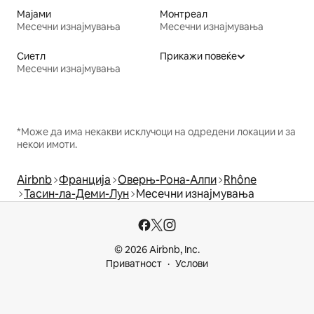
Мајами
Монтреал
Месечни изнајмувања
Месечни изнајмувања
Сиетл
Прикажи повеќе
Месечни изнајмувања
*Може да има некакви исклучоци на одредени локации и за
некои имоти.
Airbnb
Франција
Оверњ-Рона-Алпи
Rhône
Тасин-ла-Деми-Лун
Месечни изнајмувања
© 2026 Airbnb, Inc.
Приватност
Услови