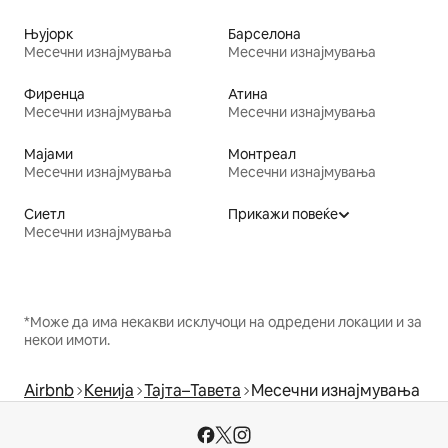
Њујорк
Барселона
Месечни изнајмувања
Месечни изнајмувања
Фиренца
Атина
Месечни изнајмувања
Месечни изнајмувања
Мајами
Монтреал
Месечни изнајмувања
Месечни изнајмувања
Сиетл
Прикажи повеќе
Месечни изнајмувања
*Може да има некакви исклучоци на одредени локации и за
некои имоти.
Airbnb
Кенија
Тајта–Тавета
Месечни изнајмувања