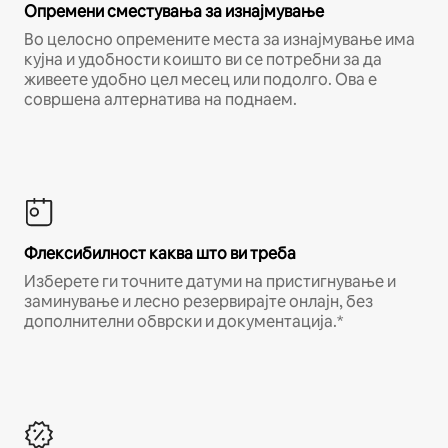
Опремени сместувања за изнајмување
Во целосно опремените места за изнајмување има
кујна и удобности коишто ви се потребни за да
живеете удобно цел месец или подолго. Ова е
совршена алтернатива на поднаем.
Флексибилност каква што ви треба
Изберете ги точните датуми на пристигнување и
заминување и лесно резервирајте онлајн, без
дополнителни обврски и документација.*