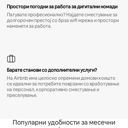
Простори погодни за работа за дигитални номади
Патувате професионално? Најдете сместување за
долгорочен престој со брза wifi мрежа и простори
наменети за работа.
Барате станови со дополнителни услуги?
На Airbnb има целосно опремени домови коишто
се идеални за потребите поврзани со вработување
на персонал, корпоративно сместување и
преселување.
Популарни удобности за месечни