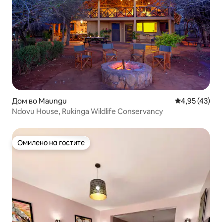
Дом во Maungu
Просечна оце
4,95 (43)
Ndovu House, Rukinga Wildlife Conservancy
Омилено на гостите
Омилено на гостите