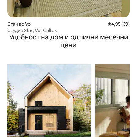
Стан во Voi
Просечна оце
4,95 (39)
Студио Star; Voi-Caltex
Удобност на дом и одлични месечни
цени