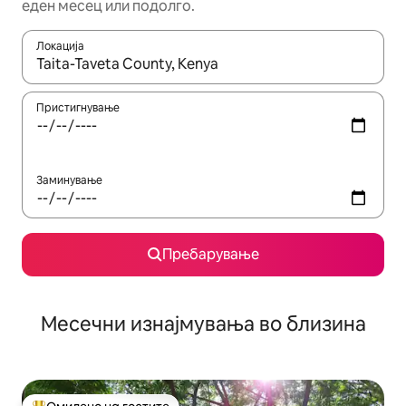
еден месец или подолго.
Локација
Кога резултатите се достапни, движете се со копчињата со 
Пристигнување
Заминување
Пребарување
Месечни изнајмувања во близина