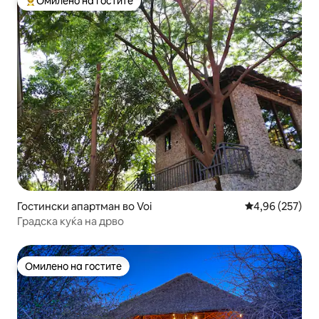
Омилено на гостите
Меѓу најуспешните „Омилени на гостите“
Гостински апартман во Voi
Просечна оцен
4,96 (257)
Градска куќа на дрво
Омилено на гостите
Омилено на гостите