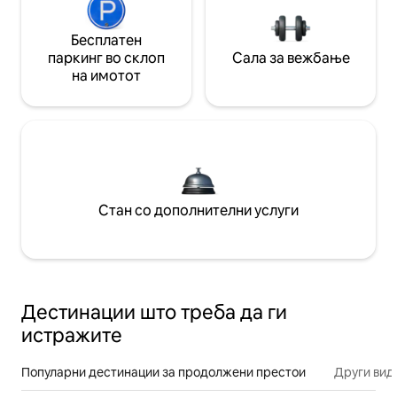
Бесплатен
паркинг во склоп
Сала за вежбање
на имотот
Стан со дополнителни услуги
Дестинации што треба да ги
истражите
Популарни дестинации за продолжени престои
Други вид