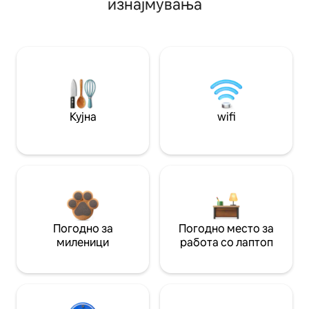
изнајмувања
Кујна
wifi
Погодно за
Погодно место за
миленици
работа со лаптоп