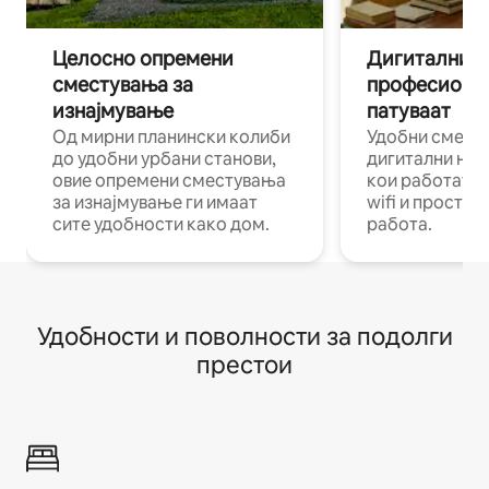
Целосно опремени
Дигитални н
сместувања за
професиона
изнајмување
патуваат
Од мирни планински колиби
Удобни смест
до удобни урбани станови,
дигитални ном
овие опремени сместувања
кои работат н
за изнајмување ги имаат
wifi и простор
сите удобности како дом.
работа.
Удобности и поволности за подолги
престои