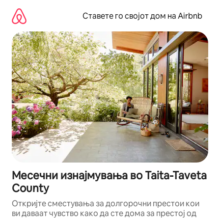
Прескокни
на
Ставете го својот дом на Airbnb
содржина
Месечни изнајмувања во Taita-Taveta
County
Откријте сместувања за долгорочни престои кои
ви даваат чувство како да сте дома за престој од