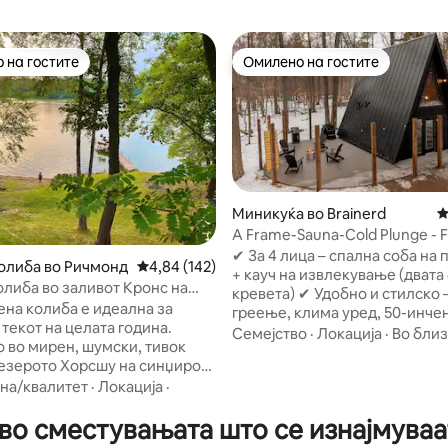
 на гостите
Омилено на гостите
 на гостите
Омилено на гостите
Миникуќа во Brainerd
П
A Frame-Sauna-Cold Plunge - Fi
 од 5, 94 рецензии
Seclusion
✔ За 4 лица – спална соба на 
олиба во Ричмонд
Просечна оцена: 4,84 од 5, 142 рецензии
4,84 (142)
+ кауч на извлекување (двата
олиба во заливот Кронс на
кревета) ✔ Удобно и стилско 
 на потковици
ена колиба е идеална за
греење, клима уред, 50-инче
текот на целата година.
телевизор ✔ Целосно опреме
Семејство
·
Локација
·
Во бли
 во мирен, шумски, тивок
кујна, комбинирана машина з
 езерото Хорсшу на синџирот
перење/сушење, брз wifi ✔
та. Оваа удобна, привлечна
на/квалитет
·
Локација
·
Прибежиште на отворено – са
олиба има прекрасен брег со
приватен поплочен двор, ска
о сместувањата што се изнајмуваат
плажа, неверојатен поглед
огниште, светилки ✔ Изолира
исонцето, пристаниште кое е
близина на Brainerd Резервирајте сега