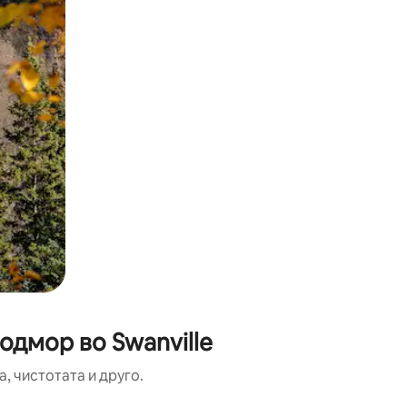
одмор во Swanville
, чистотата и друго.