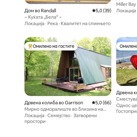
Miller Ba
on Osakis
Локација
Дом во Randall
Просечна оцена: 5,0
5,0 (39)
~ Куќата „Бела“ ~
Локација
·
Река
·
Квалитет на спиењето
Омилено на гостите
Омилено
Меѓу најуспешните „Омилени на гостите“
Омилено
Дрвена ко
Сместувањ
Дрвена колиба во Garrison
Просечна оцена: 5,0
5,0 (66)
Опуштете 
Однос це
Мирно одморалиште во близина на
Гостопри
Mille Lacs
Локација
·
Семејство
·
Затворени
простори