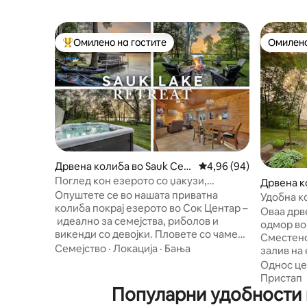
Омилено на гостите
Омилено
Меѓу најуспешните „Омилени на гостите“
Омилено
Дрвена колиба во Sauk Cen
Просечна оцена: 4,96
4,96 (94)
tre
Поглед кон езерото со џакузи,
Дрвена к
пристаниште, кајаци и понтон
Опуштете се во нашата приватна
Удобна к
колиба покрај езерото во Сок Центар –
синџирот
Оваа дрв
идеално за семејства, риболов и
одмор во 
викенди со девојки. Пловете со чамец,
Сместено
кајак или пливајте од пристаништето, а
Семејство
·
Локација
·
Бања
залив на
потоа опуштете се во хидромасажната
на езера
Однос це
када на зајдисонце или соберете се
дрвена к
Пристап
околу огништето. Целосно
Популарни удобности в
песочна 
опремената кујна и пространиот
кон зајд