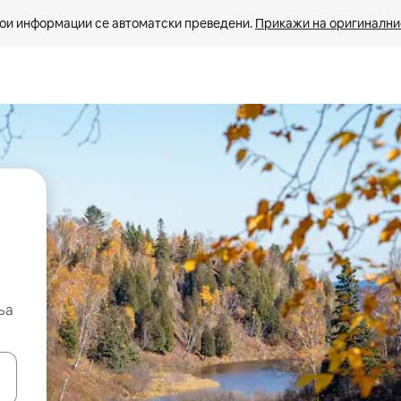
ои информации се автоматски преведени. 
Прикажи на оригиналнио
ња
копчињата со стрелки нагоре и надолу или истражувајте со допира