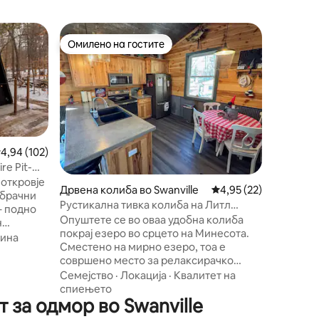
Сместув
Омилено на гостите
Омилено
Омилено на гостите
Омилено
Сместува
снежни п
Релаксир
Прекрасна локац
Лонг Лејк 
40 мину
збратим
Семејст
MSP, во 
Удобнос
ресторан
росечна оцена: 4,94 од 5, 102 рецензии
4,94 (102)
пумпа, 4
re Pit-
кревети н
поткровје
Дрвена колиба во Swanville
Просечна оцена: 4,95
4,95 (22)
двокреве
 брачни
Капаците
Рустикална тивка колиба на Литл
– подно
Одлично
Лебедово езеро
Опуштете се во оваа удобна колиба
н
до прист
покрај езеро во срцето на Минесота.
но –
зина
веслање, Lilly Pad ,цевка со појас
Сместено на мирно езеро, тоа е
а
спасување за бесплатно ко
совршено место за релаксирачко
Понтонс
одморалиште. Уживајте во неверојатен
Семејство
·
Локација
·
Квалитет на
уна,
Уживајте 
поглед на вода од терасата, 2 приватни
спиењето
ра,
 за одмор во Swanville
пристаништа, огниште, скара и сите
но, но во
удобности на домот во рустикален,