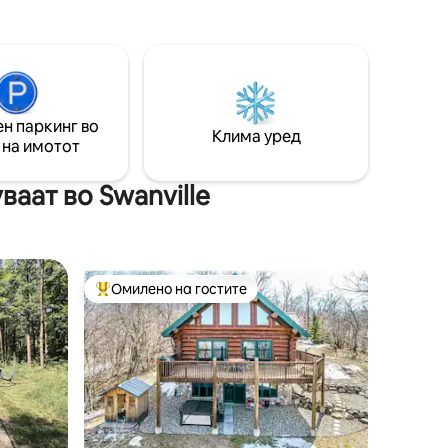
привлечен простор. Одлично за
 во
риболов, кајакарење или едноставно
уживање во спокојството. Идеално за
он -6
парови или мали семејства кои сакаат
 -7 милји
повторно да се поврзат со природата.
нерд -15
Кревет 1 - брачен кревет (широк 150-
 Бризи
н паркинг во
179 см) Кревет 2 - брачен кревет
Клима уред
 на имотот
(широк 180-220 см) Кревет 3 - брачен
кауч на спуштање
аат во Swanville
Омилено на гостите
Меѓу најуспешните „Омилени на гостите“