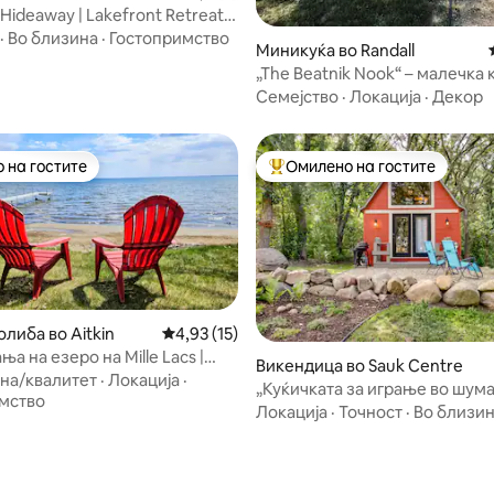
y Hideaway | Lakefront Retreat
·
Во близина
·
Гостопримство
 од 5, 39 рецензии
Миникуќа во Randall
„The Beatnik Nook“ – малечка
скриена во природата
Семејство
·
Локација
·
Декор
 на гостите
Омилено на гостите
 на гостите
Меѓу најуспешните „Омилени 
либа во Aitkin
Просечна оцена: 4,93 од 5, 15 рецензии
4,93 (15)
а на езеро на Mille Lacs |
Викендица во Sauk Centre
 од 5, 66 рецензии
се, поглед и соба за игри
на/квалитет
·
Локација
·
„Куќичката за играње во шума
мство
Локација
·
Точност
·
Во близи