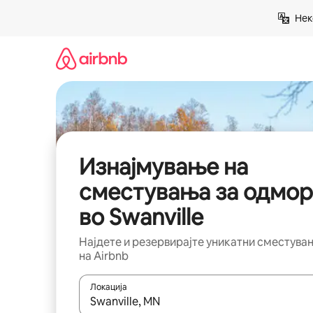
Прескокни
Нек
на
содржина
Изнајмување на
сместувања за одмор
во Swanville
Најдете и резервирајте уникатни сместува
на Airbnb
Локација
Кога резултатите се достапни, движете се со 