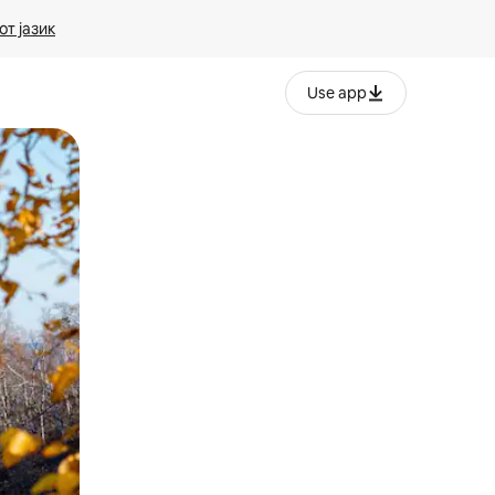
т јазик
Use app
ње или со лизгање.