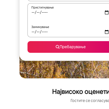
Пристигнување
Заминување
Пребарување
Највисоко оценети
Гостите се согласув