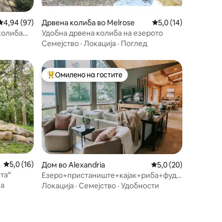
Просечна оцена: 4,94 од 5, 97 рецензии
4,94 (97)
Дрвена колиба во Melrose
Просечна оцена: 5,0
5,0 (14)
 колиба
Удобна дрвена колиба на езерото
Семејство
·
Локација
·
Поглед
Омилено на гостите
на гостите“
Меѓу најуспешните „Омилени на гостите“
Просечна оцена: 5,0 од 5, 16 рецензии
5,0 (16)
Дом во Alexandria
Просечна оцена: 5,0
5,0 (20)
та“
Езеро+пристаниште+кајак+риба+фудбал
на маса+пинг-понг+оган+трем
на
Локација
·
Семејство
·
Удобности