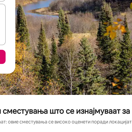
 сместувања што се изнајмуваат за 
аат: овие сместувања се високо оценети поради локацијата