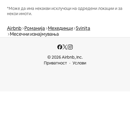
*Може да има некакви исклучоци на одредени локации и за
некои имоти.
Airbnb
Романија
Мехединци
Svinița
Месечни изнајмувања
© 2026 Airbnb, Inc.
Приватност
Услови