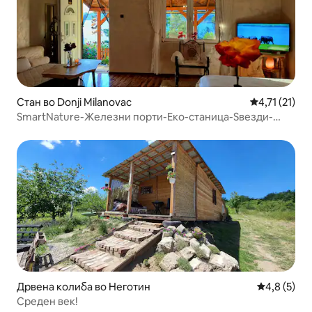
Стан во Donji Milanovac
Просечна оце
4,71 (21)
SmartNature-Железни порти-Еко-станица-Ѕвезди-
Светулки
Дрвена колиба во Неготин
Просечна о
4,8 (5)
Среден век!