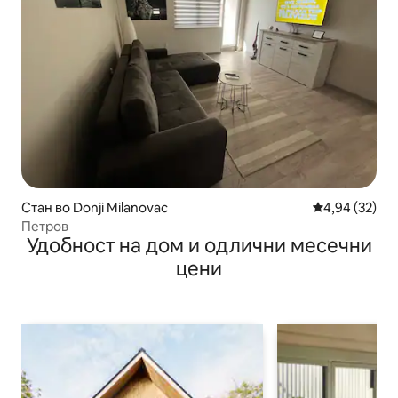
Стан во Donji Milanovac
Просечна оце
4,94 (32)
Петров
Удобност на дом и одлични месечни
цени