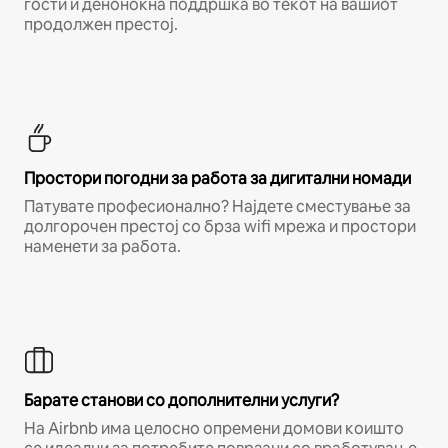
гости и деноноќна поддршка во текот на вашиот
продолжен престој.
Простори погодни за работа за дигитални номади
Патувате професионално? Најдете сместување за
долгорочен престој со брза wifi мрежа и простори
наменети за работа.
Барате станови со дополнителни услуги?
На Airbnb има целосно опремени домови коишто