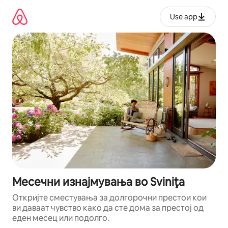
Прескокни
на
Use app
содржина
Месечни изнајмувања во Sviniţa
Откријте сместувања за долгорочни престои кои
ви даваат чувство како да сте дома за престој од
еден месец или подолго.