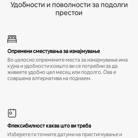
Удобности и поволности за подолги
престои
Опремени сместувања за изнајмување
Во целосно опремените места за изнајмување има
кујна и удобности коишто ви се потребни за да
живеете удобно цел месец или подолго. Ова е
совршена алтернатива на поднаем.
Флексибилност каква што ви треба
Изберете ги точните датуми на пристигнување и