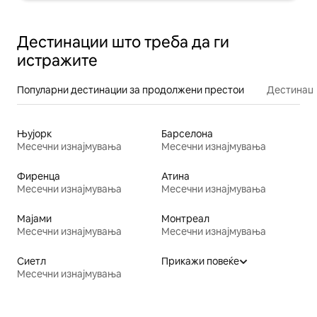
Дестинации што треба да ги
истражите
Популарни дестинации за продолжени престои
Дестинаци
Њујорк
Барселона
Месечни изнајмувања
Месечни изнајмувања
Фиренца
Атина
Месечни изнајмувања
Месечни изнајмувања
Мајами
Монтреал
Месечни изнајмувања
Месечни изнајмувања
Сиетл
Прикажи повеќе
Месечни изнајмувања