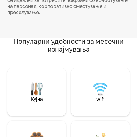
се идеални за потребите поврзани со вработување
на персонал, корпоративно сместување и
преселување.
Популарни удобности за месечни
изнајмувања
Кујна
wifi