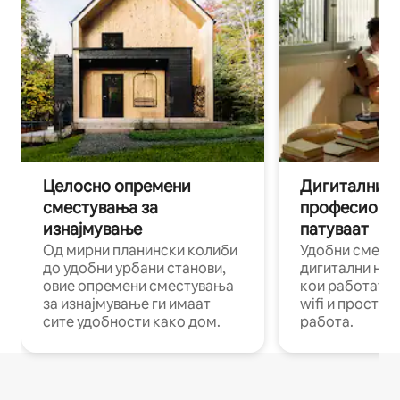
Целосно опремени
Дигитални н
сместувања за
професиона
изнајмување
патуваат
Од мирни планински колиби
Удобни смест
до удобни урбани станови,
дигитални ном
овие опремени сместувања
кои работат н
за изнајмување ги имаат
wifi и простор
сите удобности како дом.
работа.