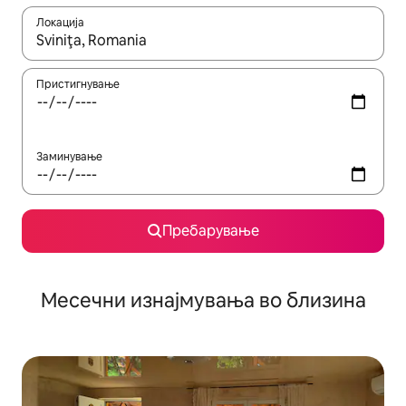
Локација
Кога резултатите се достапни, движете се со копчињата со 
Пристигнување
Заминување
Пребарување
Месечни изнајмувања во близина