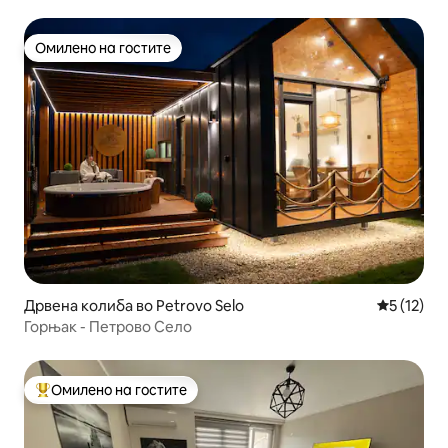
Омилено на гостите
Омилено на гостите
Дрвена колиба во Petrovo Selo
Просечна 
5 (12)
Горњак - Петрово Село
Омилено на гостите
Меѓу најуспешните „Омилени на гостите“