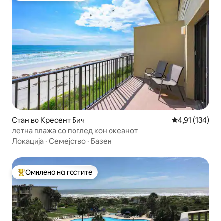
Стан во Кресент Бич
Просечна оцен
4,91 (134)
летна плажа со поглед кон океанот
Локација
·
Семејство
·
Базен
Омилено на гостите
Меѓу најуспешните „Омилени на гостите“