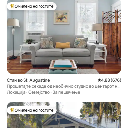
Омилено на гостите
Меѓу најуспешните „Омилени на гостите“
Стан во St. Augustine
Просечна оцена
4,88 (676)
Прошетајте секаде од необично студио во центарот на
градот
Локација
·
Семејство
·
За пешачење
Омилено на гостите
Меѓу најуспешните „Омилени на гостите“