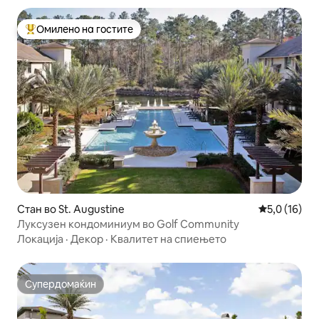
Омилено на гостите
Меѓу најуспешните „Омилени на гостите“
Стан во St. Augustine
Просечна оц
5,0 (16)
Луксузен кондоминиум во Golf Community
Локација
·
Декор
·
Квалитет на спиењето
Супердомаќин
Супердомаќин