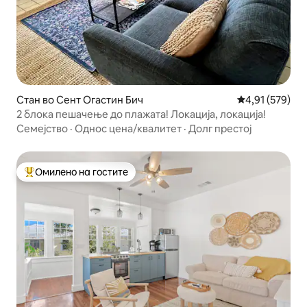
Стан во Сент Огастин Бич
Просечна оцен
4,91 (579)
2 блока пешачење до плажата! Локација, локација!
Семејство
·
Однос цена/квалитет
·
Долг престој
Омилено на гостите
Меѓу најуспешните „Омилени на гостите“