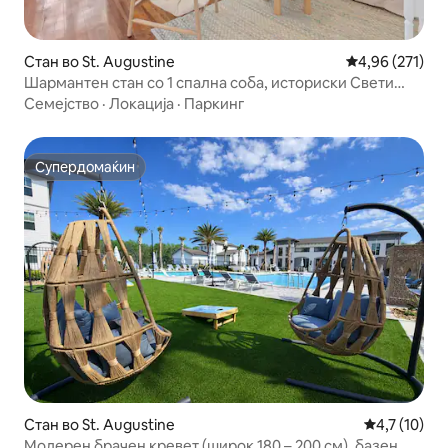
Стан во St. Augustine
Просечна оцен
4,96 (271)
Шармантен стан со 1 спална соба, историски Свети
Августин
Семејство
·
Локација
·
Паркинг
Супердомаќин
Супердомаќин
Стан во St. Augustine
Просечна оц
4,7 (10)
Модерен брачен кревет (широк 180 – 200 см), базен,