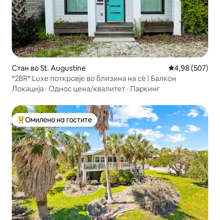
Стан во St. Augustine
Просечна оцен
4,98 (507)
*2BR* Luxe поткровје во близина на сè | Балкон
Локација
·
Однос цена/квалитет
·
Паркинг
Омилено на гостите
Меѓу најуспешните „Омилени на гостите“