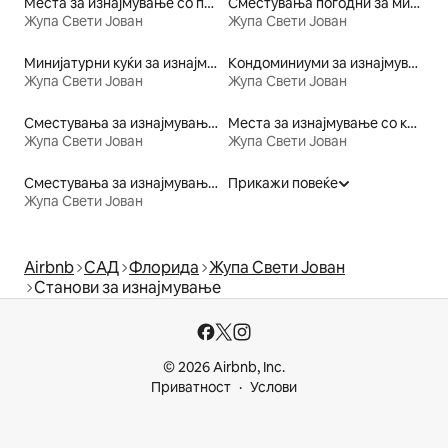
Места за изнајмување со пристап до плажа
Сместувања погодни за миленичиња
Жупа Свети Јован
Жупа Свети Јован
Минијатурни куќи за изнајмување
Кондоминиуми за изнајмување
Жупа Свети Јован
Жупа Свети Јован
Сместувања за изнајмување со тоалет со пристапна висина
Места за изнајмување со кајак
Жупа Свети Јован
Жупа Свети Јован
Сместувања за изнајмување со кревет со пристапна висина
Прикажи повеќе
Жупа Свети Јован
Airbnb
САД
Флорида
Жупа Свети Јован
Станови за изнајмување
© 2026 Airbnb, Inc.
Приватност
Услови