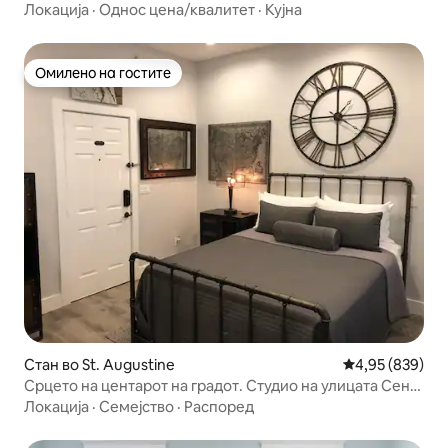
Локација
·
Однос цена/квалитет
·
Кујна
Омилено на гостите
Омилено на гостите
Стан во St. Augustine
Просечна оцен
4,95 (839)
Срцето на центарот на градот. Студио на улицата Сент
Џорџ
Локација
·
Семејство
·
Распоред