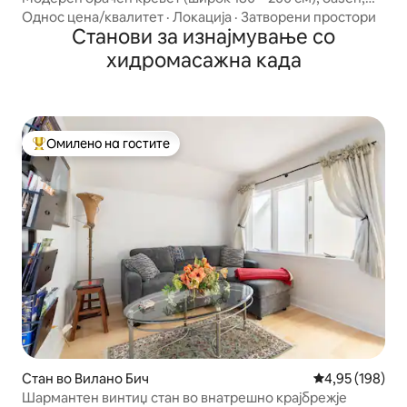
сала за вежбање, бесплатен паркинг, во близина на I95
Однос цена/квалитет
·
Локација
·
Затворени простори
Станови за изнајмување со
хидромасажна када
Омилено на гостите
Меѓу најуспешните „Омилени на гостите“
Стан во Вилано Бич
Просечна оцен
4,95 (198)
Шармантен винтиџ стан во внатрешно крајбрежје