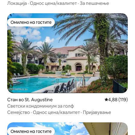
Локација
·
Однос цена/квалитет
·
За пешачење
Омилено на гостите
Омилено на гостите
Стан во St. Augustine
Просечна оцен
4,88 (119)
Светски кондоминиум за голф
Семејство
·
Однос цена/квалитет
·
Пријавување
Омилено на гостите
Омилено на гостите