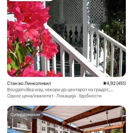
Стан во Линколнвил
Просечна оцен
4,92 (451)
Bougainvillea way, чекори до центарот на градот,
романтичен.
Однос цена/квалитет
·
Локација
·
Удобности
Супердомаќин
Супердомаќин