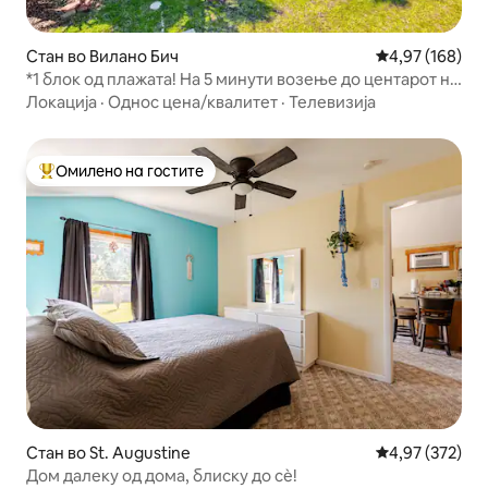
Стан во Вилано Бич
Просечна оцен
4,97 (168)
*1 блок од плажата! На 5 минути возење до центарот на
градот *
Локација
·
Однос цена/квалитет
·
Телевизија
Омилено на гостите
Меѓу најуспешните „Омилени на гостите“
Стан во St. Augustine
Просечна оцен
4,97 (372)
Дом далеку од дома, блиску до сѐ!