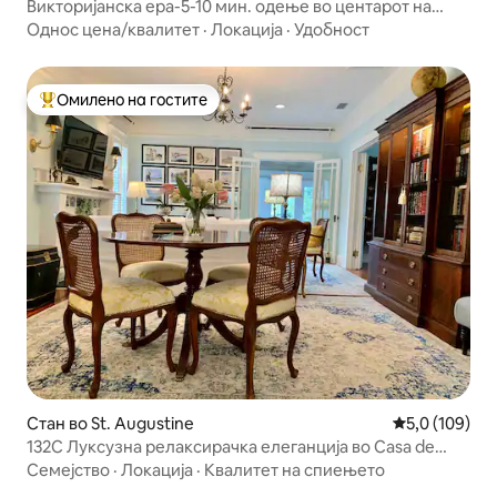
Викторијанска ера-5-10 мин. одење во центарот на
градот атракции
Однос цена/квалитет
·
Локација
·
Удобност
Омилено на гостите
Меѓу најуспешните „Омилени на гостите“
Стан во St. Augustine
Просечна оце
5,0 (109)
132C Луксузна релаксирачка елеганција во Casa de
Flora🚭
Семејство
·
Локација
·
Квалитет на спиењето