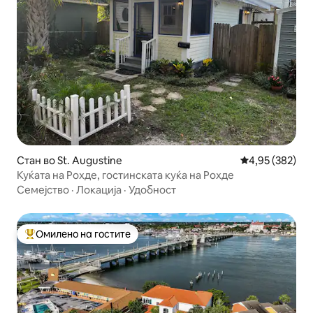
Стан во St. Augustine
Просечна оцен
4,95 (382)
Куќата на Рохде, гостинската куќа на Рохде
Семејство
·
Локација
·
Удобност
Омилено на гостите
Меѓу најуспешните „Омилени на гостите“