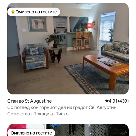
Омилено на гостите
Меѓу најуспешните „Омилени на гостите“
Стан во St Augustine
Просечна оцен
4,91 (439)
Со поглед кон горниот дел на градот Св. Августин
Семејство
·
Локација
·
Тивко
Омилено на гостите
Омилено на гостите