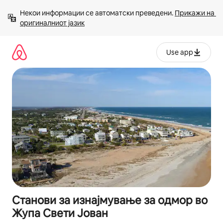
Прескокни
Некои информации се автоматски преведени. 
Прикажи на 
на
оригиналниот јазик
содржина
Use app
Станови за изнајмување за одмор во
Жупа Свети Јован