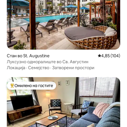
Стан во St. Augustine
Просечна оцен
4,85 (104)
Луксузно одморалиште во Св. Августин
Локација
·
Семејство
·
Затворени простори
Омилено на гостите
Меѓу најуспешните „Омилени на гостите“