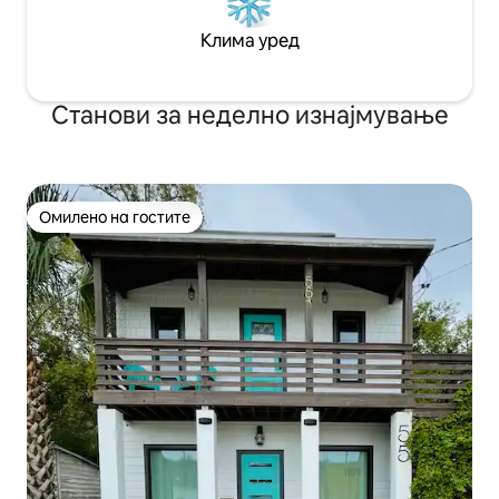
краток заден пат со трева. Местото за
паркирање е едно до друго.
Клима уред
Станови за неделно изнајмување
Омилено на гостите
Омилено на гостите