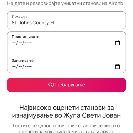
Најдете и резервирајте уникатни станови на Airbnb
Локација
Кога резултатите се достапни, движете се со копчињата со 
Пристигнување
Заминување
Пребарување
Највисоко оценети станови за
изнајмување во Жупа Свети Јован
Гостите се едногласни: овие станови се високо
оценети за локацијата, чистотата и друго.