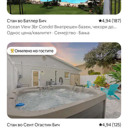
Стан во Батлер Бич
Просечна оцен
4,94 (187)
Ocean View 3br Condo! Внатрешен базен, чекори до
плажа
Однос цена/квалитет
·
Семејство
·
Бања
Омилено на гостите
Меѓу најуспешните „Омилени на гостите“
Стан во Сент Огастин Бич
Просечна оцен
4,94 (125)