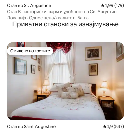
Стан во St. Augustine
Просечна оцен
4,99 (179)
Стан В - историски шарм и удобност на Св. Августин
Локација
·
Однос цена/квалитет
·
Бања
Приватни станови за изнајмување
Омилено на гостите
Омилено на гостите
Стан во Saint Augustine
Просечна оце
4,9 (547)