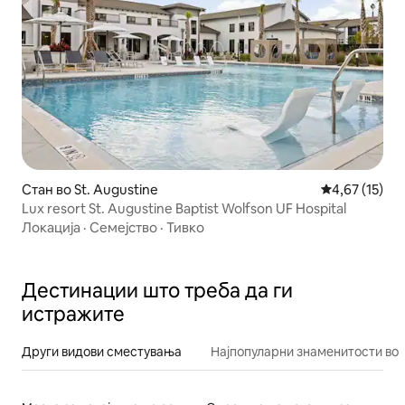
Стан во St. Augustine
Просечна оце
4,67 (15)
Lux resort St. Augustine Baptist Wolfson UF Hospital
Локација
·
Семејство
·
Тивко
Дестинации што треба да ги
истражите
Други видови сместувања
Најпопуларни знаменитости во 