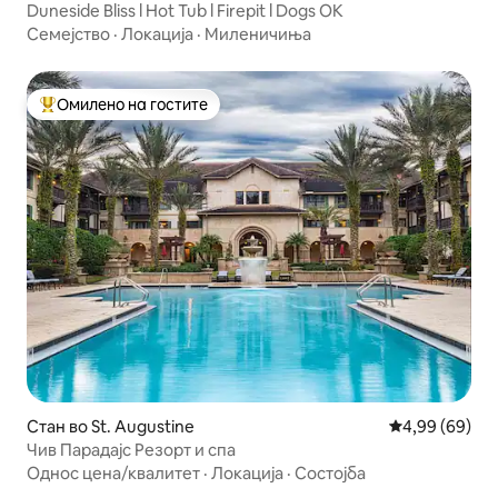
Duneside Bliss l Hot Tub l Firepit l Dogs OK
Семејство
·
Локација
·
Миленичиња
Омилено на гостите
Меѓу најуспешните „Омилени на гостите“
Стан во St. Augustine
Просечна оце
4,99 (69)
Чив Парадајс Резорт и спа
Однос цена/квалитет
·
Локација
·
Состојба