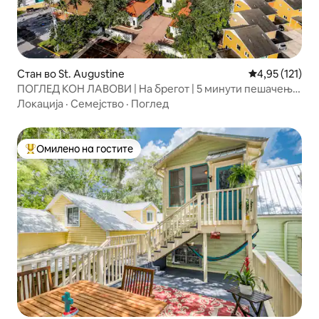
Стан во St. Augustine
Просечна оцен
4,95 (121)
ПОГЛЕД КОН ЛАВОВИ | На брегот | 5 минути пешачење
до центарот на градот
Локација
·
Семејство
·
Поглед
Омилено на гостите
Меѓу најуспешните „Омилени на гостите“