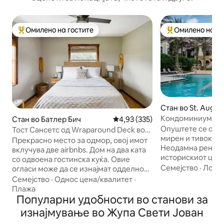
Омилено на гостите
Омилено на го
Меѓу најуспешните „Омилени на гостите“
Меѓу најуспешни
Стан во St. Augus
Кондоминиум во 
Стан во Батлер Бич
Просечна оцена: 4,93 од 5, 33
4,93 (335)
на Свети Август
Опуштете се со с
Тост Сансетс од Wraparound Deck во
мирен и тивок ста
крајбрежна оаза
Прекрасно место за одмор, овој имот
Неодамна ренови
вклучува две airbnbs. Дом на два ката
историскиот цент
со одвоена гостинска куќа. Овие
плажите и терени
Семејство
·
Локац
огласи може да се изнајмат одделно
Домашните миле
или заедно, ако се достапни. Овој
Семејство
·
Однос цена/квалитет
·
добредојдени. Им
оглас е простор од околу 1000
Плажа
хидромасажна кад
квадратни стапки. Ќе имате
Популарни удобности во станови за
спа центар за здр
ексклузивен пристап до станот на
изнајмување во Жупа Свети Јован
јавноста. AT&T Fib
вториот кат и ќе го покриете тремот.
телевизора, цело