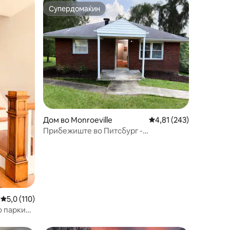
Супердомаќин
на гостите“
Супердомаќин
Дом во Monroeville
Просечна оцена: 4,81 
4,81 (243)
Прибежиште во Питсбург -
миленичиња - приватно
Просечна оцена: 5,0 од 5, 110 рецензии
5,0 (110)
о паркинг