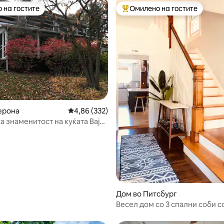
 на гостите
Омилено на гостите
 на гостите
Меѓу најуспешните „Омилени 
од 5, 160 рецензии
ерона
Просечна оцена: 4,86 од 5, 332 рецензии
4,86 (332)
а знаменитост на куќата Вајк-
74
Дом во Питсбург
Весел дом со 3 спални соби с
на улица