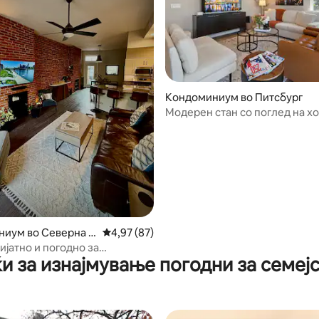
 од 5, 36 рецензии
Кондоминиум во Питсбург
Модерен стан со поглед на х
и паркинг
иум во Северна с
Просечна оцена: 4,97 од 5, 87 рецензии
4,97 (87)
ијатно и погодно за
и за изнајмување погодни за семеј
 кондоминиум со луксузни
и