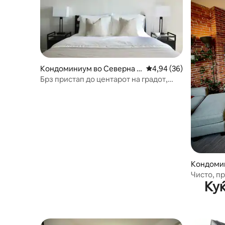
Кондоминиум во Северна с
Просечна оцена: 4,94
4,94 (36)
трана
Брз пристап до центарот на градот,
стадионите и Северниот брег
Кондомин
трана
Чисто, пр
Куќ
пешачење
надградб