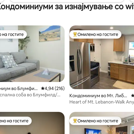
ондоминиуми за изнајмување со wi
 на гостите
Омилено на гостите
 на гостите
Меѓу најуспешните „Омилени 
ниум во Блумфил
Просечна оцена: 4,94 од 5, 216 рецензии
4,94 (216)
1 спална соба во Блумфилд/
од 5, 176 рецензии
Кондоминиум во Мт. Либа
П
ил
н
Heart of Mt. Lebanon-Walk An
Easy 2 Downtown
но на гостите
Омилено на гостите
јуспешните „Омилени на гостите“
Меѓу најуспешните „Омилени 