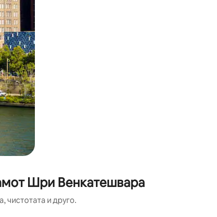
рамот Шри Венкатешвара
, чистотата и друго.