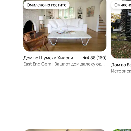
Омилено на гостите
Омилено
Омилено на гостите
Омилено
Дом во Шумски Хилови
Просечна оцена: 4,88 
4,88 (160)
East End Gem | Вашиот дом далеку од
Дом во В
дома
Историск
Масон 17