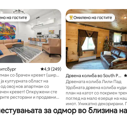
но на гостите
Омилено на гостите
јуспешните „Омилени на гостите“
Меѓу најуспешните „Омилени 
Питсбург
Просечна оцена: 4,9 од 5, 249 рецензии
4,9 (249)
тман со брачен кревет (широк
од 5, 102 рецензии
Дрвена колиба во South Pa
П
 см) и џакузи во Cultural
ја културната област на
rk Township
Дрвената колиба Лили Пад
од овој нов апартман со
Удобната дрвена колиба нуди
ачен кревет! Опкружени сте
план на катот со покриен тре
брите ресторани и продавници
поглед на мало езерце на на
ург, на неколку чекори од
имот. Уникатно декорирани. Поглед
от центар, театрите и друго.
естувањата за одмор во близина 
кон шуми и полиња, но во бли
ано за удобност и
бројни ресторани, паркови и 
ост на непобедлива локација.
пешачење и TRAX Farms. Количката до
кревет (широк 150-179 см) -
Питсбург е оддалечена две м