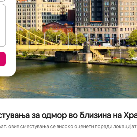
стувања за одмор во близина на Х
аат: овие сместувања се високо оценети поради локацијата