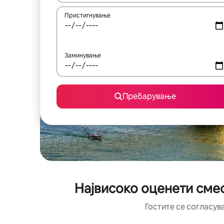
Пристигнување
Заминување
Пребарување
Највисоко оценети сме
Гостите се согласув