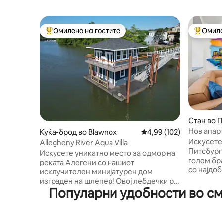
Омилено на гостите
Омиле
Меѓу најуспешните „Омилени на гостите“
Меѓу на
Стан во 
Нов апар
Куќа-брод во Blawnox
Просечна оцена: 4,99 
4,99 (102)
180 – 200
Искусете 
Allegheny River Aqua Villa
District
Питсбург 
Искусете уникатно место за одмор на
голем бр
реката Алегени со нашиот
со најдо
исклучителен минијатурен дом
во Питсб
изграден на шлепер! Овој лебдечки рај
конгресни
Популарни удобности во см
нуди карактеристичен обратен план на
Дизајнир
подот со луксузен поглед и
практичн
неверојатен поглед! Долно ниво - Две
- Брачен 
привлечни спални соби, секоја со