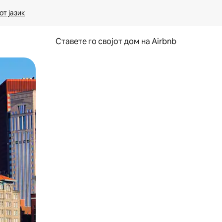
т јазик
Ставете го својот дом на Airbnb
ње или со лизгање.