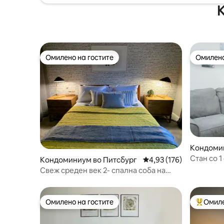
К
Омилено на гостите
Омилено
Омилено на гостите
Омилено
Кондоми
д
Стан со 
Кондоминиум во Питсбург
Просечна оцена: 4,93 
4,93 (176)
Лоренсв
Свеж среден век 2- спална соба на
источниот крај
Омилено на гостите
Омиле
Омилено на гостите
Меѓу на