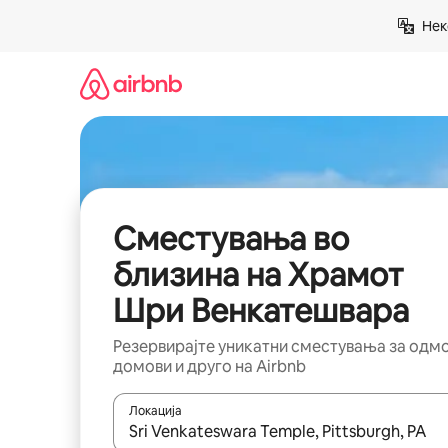
Прескокни
Нек
на
содржина
Сместувања во
близина на Храмот
Шри Венкатешвара
Резервирајте уникатни сместувања за одм
домови и друго на Airbnb
Локација
Кога резултатите се достапни, движете се со 