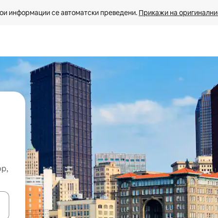
ои информации се автоматски преведени. 
Прикажи на оригиналнио
ор,
копчињата со стрелки нагоре и надолу или истражувајте со допира