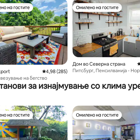
но на гостите
Омилено на гостите
јуспешните „Омилени на гостите“
Омилено на гостите
Дом во Северна страна
П
Питсбург, Пенс
xport
Просечна оцена: 4,98 од 5, 285 рецензии
4,98 (285)
од 5, 118 рецензии
везување на бегство
танови за изнајмување со клима ур
но на гостите
Омилено на гостите
јуспешните „Омилени на гостите“
Омилено на гостите