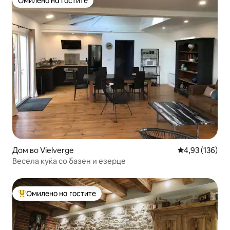
Омилено на гостите
Омилено на гостите
Дом во Vielverge
Просечна оцен
4,93 (136)
Весела куќа со базен и езерце
Омилено на гостите
Меѓу најуспешните „Омилени на гостите“