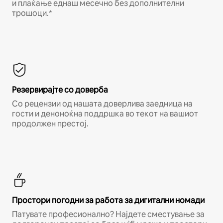
и плаќање еднаш месечно без дополнителни
трошоци.*
Резервирајте со доверба
Со рецензии од нашата доверлива заедница на
гости и деноноќна поддршка во текот на вашиот
продолжен престој.
Простори погодни за работа за дигитални номади
Патувате професионално? Најдете сместување за