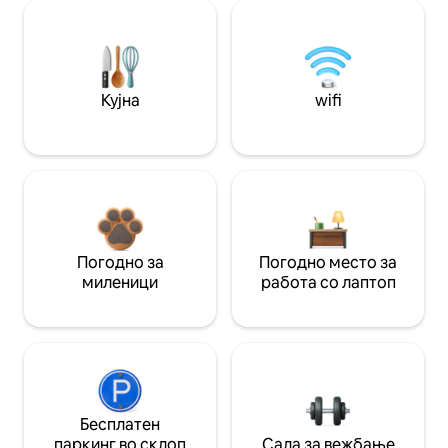
Кујна
wifi
Погодно за
Погодно место за
миленици
работа со лаптоп
Бесплатен
паркинг во склоп
Сала за вежбање