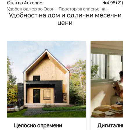
Стан во Auxonne
Просечна оце
4,95 (21)
Удобен одмор во Осон – Простор за спиење на
Удобност на дом и одлични месечни
поткровје
цени
Целосно опремени
Дигитални н