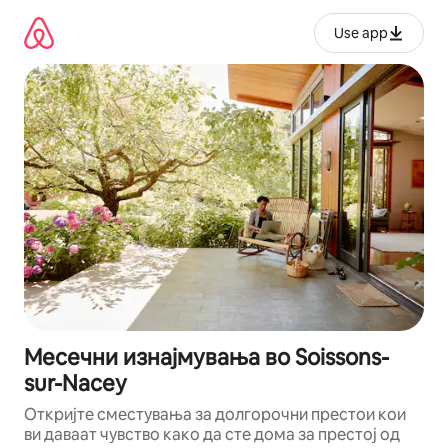
Прескокни
на
Use app
содржина
Месечни изнајмувања во Soissons-
sur-Nacey
Откријте сместувања за долгорочни престои кои
ви даваат чувство како да сте дома за престој од