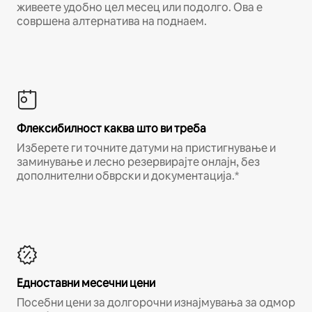
живеете удобно цел месец или подолго. Ова е
совршена алтернатива на поднаем.
Флексибилност каква што ви треба
Изберете ги точните датуми на пристигнување и
заминување и лесно резервирајте онлајн, без
дополнителни обврски и документација.*
Едноставни месечни цени
Посебни цени за долгорочни изнајмувања за одмор