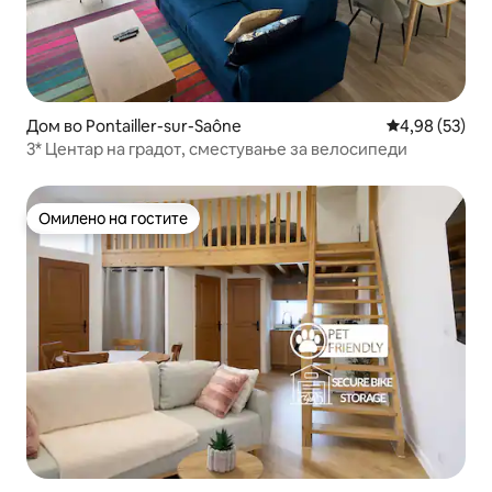
Дом во Pontailler-sur-Saône
Просечна оце
4,98 (53)
3* Центар на градот, сместување за велосипеди
Омилено на гостите
Омилено на гостите