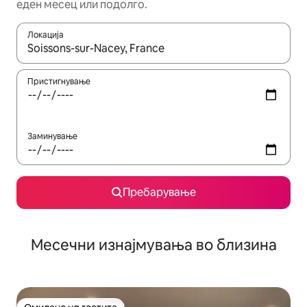
еден месец или подолго.
Локација
Кога резултатите се достапни, движете се со копчињата со 
Пристигнување
Заминување
Пребарување
Месечни изнајмувања во близина