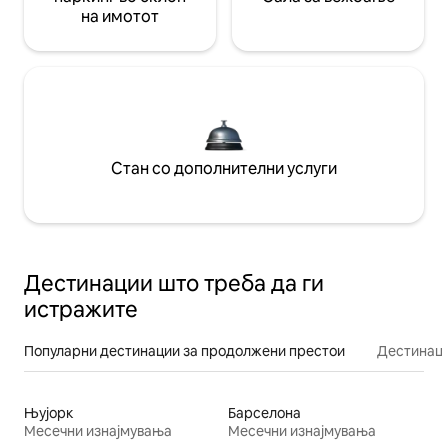
на имотот
Стан со дополнителни услуги
Дестинации што треба да ги
истражите
Популарни дестинации за продолжени престои
Дестинаци
Њујорк
Барселона
Месечни изнајмувања
Месечни изнајмувања