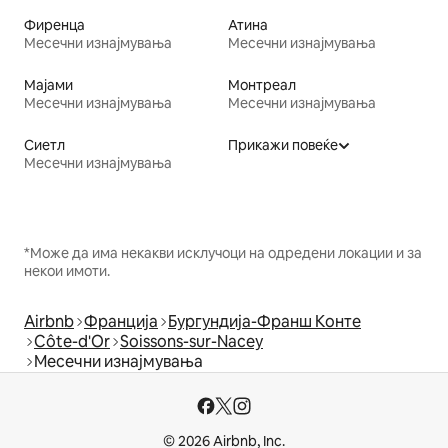
Фиренца
Атина
Месечни изнајмувања
Месечни изнајмувања
Мајами
Монтреал
Месечни изнајмувања
Месечни изнајмувања
Сиетл
Прикажи повеќе
Месечни изнајмувања
*Може да има некакви исклучоци на одредени локации и за
некои имоти.
Airbnb
Франција
Бургундија-Франш Конте
Côte-d'Or
Soissons-sur-Nacey
Месечни изнајмувања
© 2026 Airbnb, Inc.