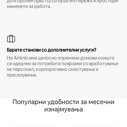
долгорочен престој со брза wifi мрежа и простори
наменети за работа.
Барате станови со дополнителни услуги?
На Airbnb има целосно опремени домови коишто
се идеални за потребите поврзани со вработување
на персонал, корпоративно сместување и
преселување.
Популарни удобности за месечни
изнајмувања