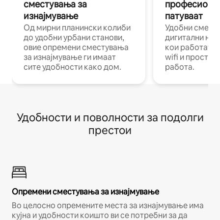
сместувања за
професиона
изнајмување
патуваат
Од мирни планински колиби
Удобни смест
до удобни урбани станови,
дигитални ном
овие опремени сместувања
кои работат н
за изнајмување ги имаат
wifi и простор
сите удобности како дом.
работа.
Удобности и поволности за подолги
престои
Опремени сместувања за изнајмување
Во целосно опремените места за изнајмување има
кујна и удобности коишто ви се потребни за да