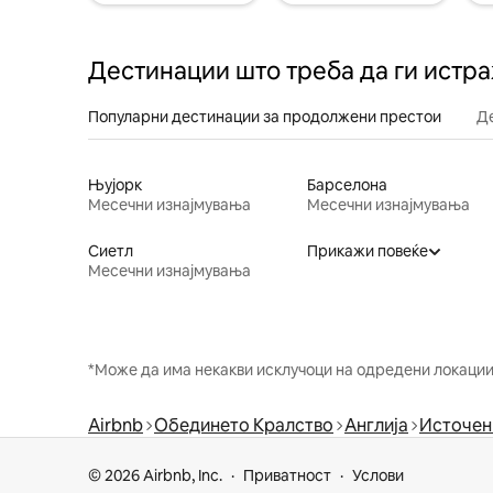
Дестинации што треба да ги истр
Популарни дестинации за продолжени престои
Д
Њујорк
Барселона
Месечни изнајмувања
Месечни изнајмувања
Сиетл
Прикажи повеќе
Месечни изнајмувања
*Може да има некакви исклучоци на одредени локации 
Airbnb
Обединето Кралство
Англија
Источен
© 2026 Airbnb, Inc.
Приватност
Услови