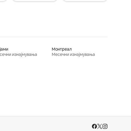
јами
Монтреал
сечни изнајмувања
Месечни изнајмувања