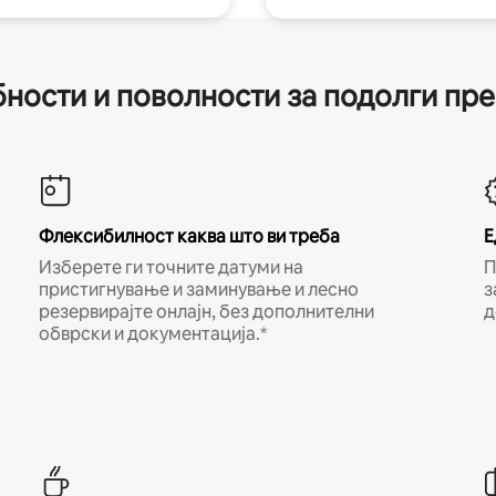
ности и поволности за подолги пр
Флексибилност каква што ви треба
Е
Изберете ги точните датуми на
П
пристигнување и заминување и лесно
з
резервирајте онлајн, без дополнителни
д
обврски и документација.*