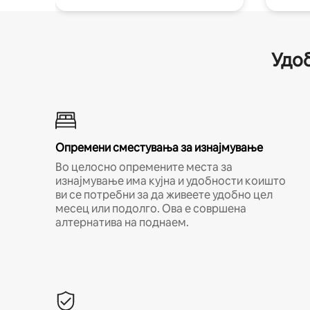
Удоб
Опремени сместувања за изнајмување
Во целосно опремените места за
изнајмување има кујна и удобности коишто
ви се потребни за да живеете удобно цел
месец или подолго. Ова е совршена
алтернатива на поднаем.