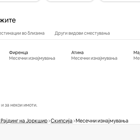
ажите
естинации во близина
Други видови сместувања
Фиренца
Атина
Ма
Месечни изнајмувања
Месечни изнајмувања
Ме
и за некои имоти.
 Рајдинг на Јоркшир
Скипсија
Месечни изнајмувања