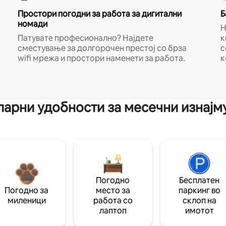
Простори погодни за работа за дигитални
Б
номади
Н
Патувате професионално? Најдете
к
сместување за долгорочен престој со брза
с
wifi мрежа и простори наменети за работа.
к
арни удобности за месечни изнај
Погодно
Бесплатен
Погодно за
место за
паркинг во
миленици
работа со
склоп на
лаптоп
имотот