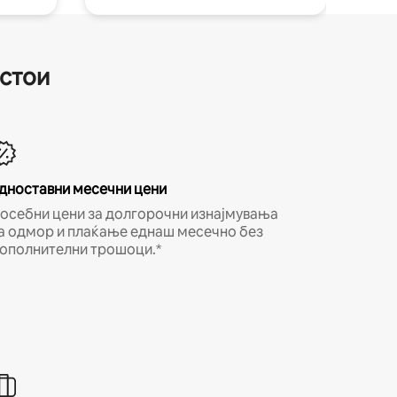
естои
дноставни месечни цени
осебни цени за долгорочни изнајмувања
а одмор и плаќање еднаш месечно без
ополнителни трошоци.*