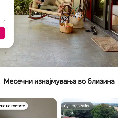
Месечни изнајмувања во близина
но на гостите
Супердомаќин
јуспешните „Омилени на гостите“
Супердомаќин