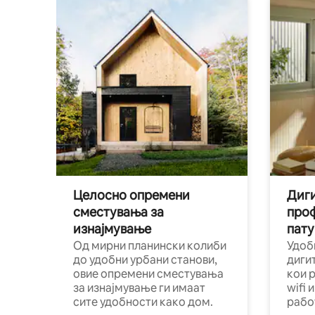
Целосно опремени
Диги
сместувања за
про
изнајмување
пату
Од мирни планински колиби
Удоб
до удобни урбани станови,
диги
овие опремени сместувања
кои 
за изнајмување ги имаат
wifi 
сите удобности како дом.
рабо