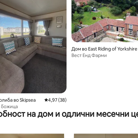
 од 5, 30 рецензии
Дом во East Riding of Yorkshire
Вест Енд Фарми
олиба во Skipsea
Просечна оцена: 4,97 од 5, 38 рецензии
4,97 (38)
 божица
обност на дом и одлични месечни ц