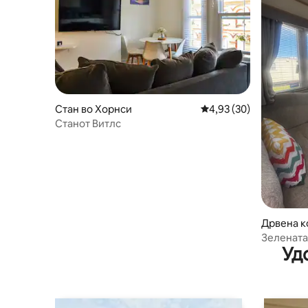
Стан во Хорнси
Просечна оцена: 4,93
4,93 (30)
Станот Витлс
Дрвена к
Зелената
Уд