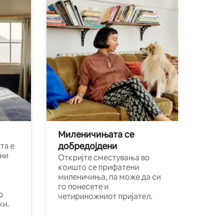
Миленичињата се
добредојдени
та е
ни
Откријте сместувања во
коишто се прифатени
миленичиња, па може да си
го понесете и
о
четириножниот пријател.
ки.