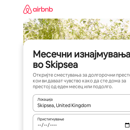
Прескокни
на
содржина
Месечни изнајмувањ
во Skipsea
Откријте сместувања за долгорочни прест
кои ви даваат чувство како да сте дома за
престој од еден месец или подолго.
Локација
Кога резултатите се достапни, движете се со 
Пристигнување