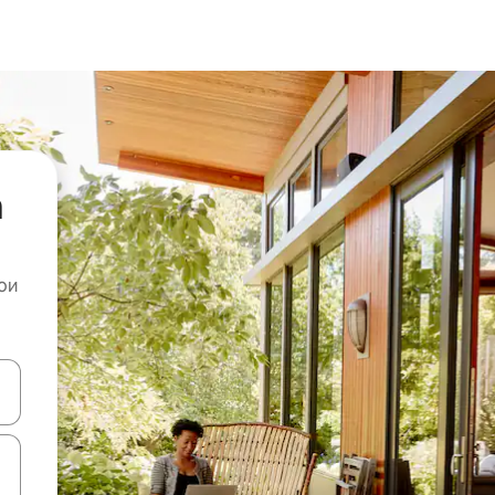
а
ои
копчињата со стрелки нагоре и надолу или истражувајте со допира