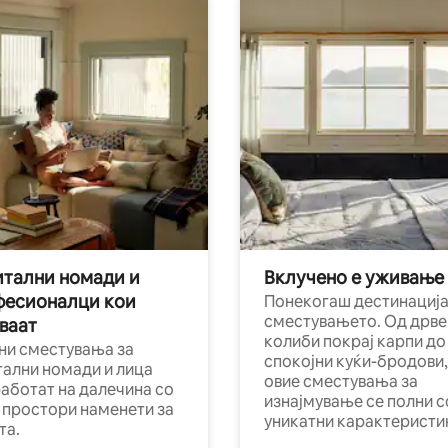
тални номади и
Вклучено е уживање
фесионалци кои
Понекогаш дестинација
сместувањето. Од дрве
ваат
колиби покрај карпи до
ни сместувања за
спокојни куќи-бродови,
тални номади и лица
овие сместувања за
работат на далечина со
изнајмување се полни с
и простори наменети за
уникатни карактеристи
та.