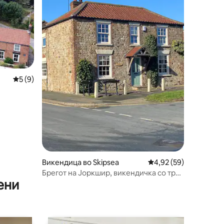
Просечна оцена: 5 од 5, 9 рецензии
5 (9)
Викендица во Skipsea
Просечна оцена: 4,92
4,92 (59)
Брегот на Јоркшир, викендичка со три
ени
кревета, градина за паркирање