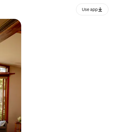
Use app
ње или со лизгање.