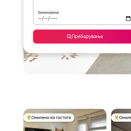
Заминување
Пребарување
Омилено на гостите
Омиле
Меѓу најуспешните „Омилени на гостите“
Меѓу на