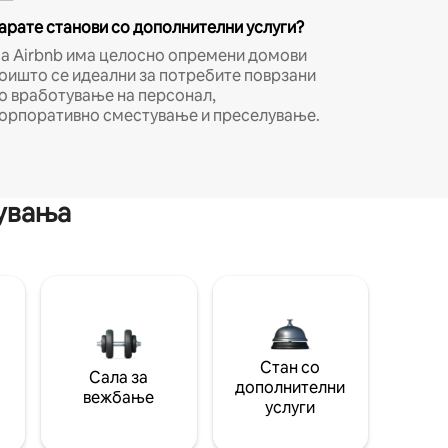
арате станови со дополнителни услуги?
а Airbnb има целосно опремени домови
оишто се идеални за потребите поврзани
о вработување на персонал,
орпоративно сместување и преселување.
мувања
Стан со
Сала за
дополнителни
вежбање
услуги