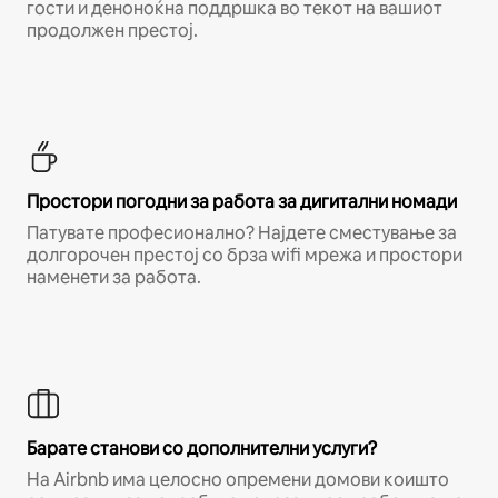
гости и деноноќна поддршка во текот на вашиот
продолжен престој.
Простори погодни за работа за дигитални номади
Патувате професионално? Најдете сместување за
долгорочен престој со брза wifi мрежа и простори
наменети за работа.
Барате станови со дополнителни услуги?
На Airbnb има целосно опремени домови коишто