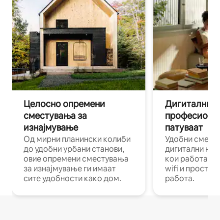
Целосно опремени
Дигитални н
сместувања за
професиона
изнајмување
патуваат
Од мирни планински колиби
Удобни смест
до удобни урбани станови,
дигитални ном
овие опремени сместувања
кои работат н
за изнајмување ги имаат
wifi и простор
сите удобности како дом.
работа.