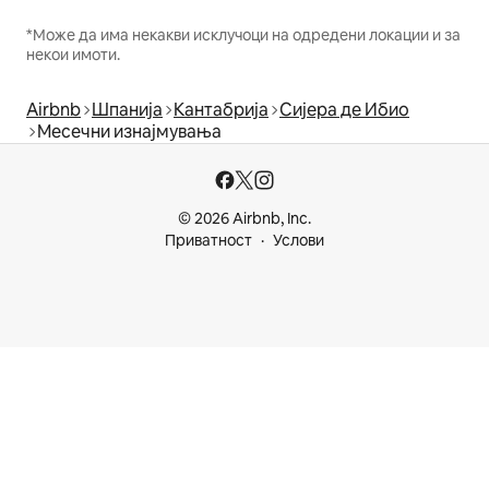
*Може да има некакви исклучоци на одредени локации и за
некои имоти.
Airbnb
Шпанија
Кантабрија
Сијера де Ибио
Месечни изнајмувања
© 2026 Airbnb, Inc.
Приватност
Услови