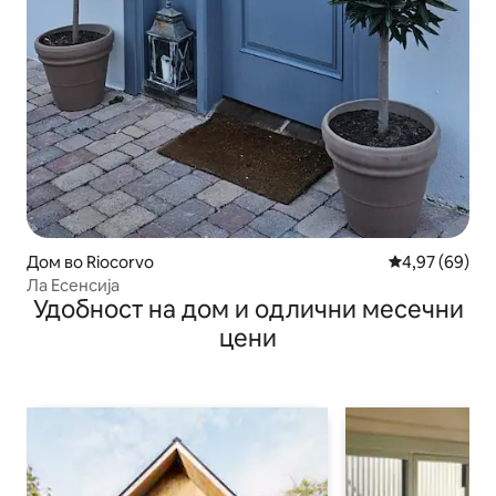
Дом во Riocorvo
Просечна оце
4,97 (69)
Ла Есенсија
Удобност на дом и одлични месечни
цени