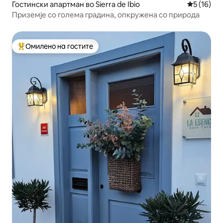
Гостински апартман во Sierra de Ibio
Просечна 
5 (16)
Приземје со голема градина, опкружена со природа
Омилено на гостите
Меѓу најуспешните „Омилени на гостите“