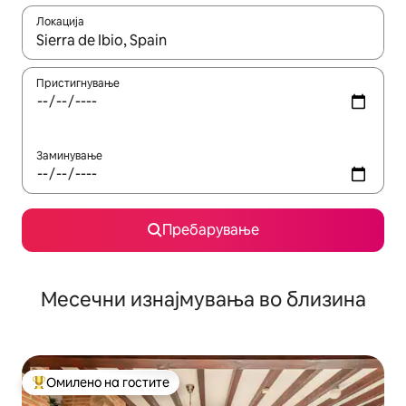
Локација
Кога резултатите се достапни, движете се со копчињата со 
Пристигнување
Заминување
Пребарување
Месечни изнајмувања во близина
Омилено на гостите
Меѓу најуспешните „Омилени на гостите“