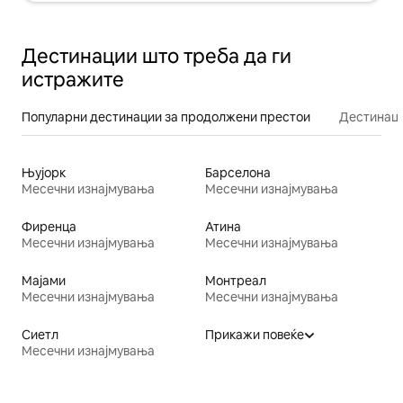
Дестинации што треба да ги
истражите
Популарни дестинации за продолжени престои
Дестинаци
Њујорк
Барселона
Месечни изнајмувања
Месечни изнајмувања
Фиренца
Атина
Месечни изнајмувања
Месечни изнајмувања
Мајами
Монтреал
Месечни изнајмувања
Месечни изнајмувања
Сиетл
Прикажи повеќе
Месечни изнајмувања