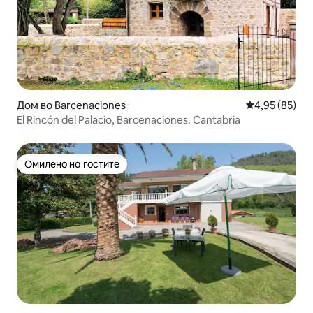
Дом во Barcenaciones
Просечна оце
4,95 (85)
El Rincón del Palacio, Barcenaciones. Cantabria
Омилено на гостите
Омилено на гостите