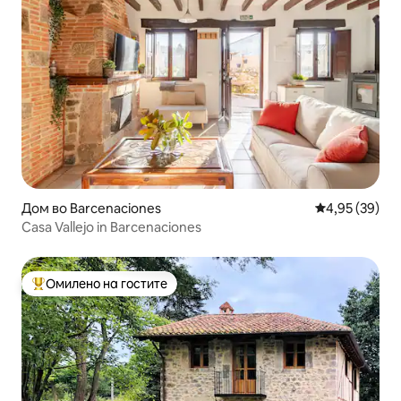
Дом во Barcenaciones
Просечна оце
4,95 (39)
Casa Vallejo in Barcenaciones
Омилено на гостите
Меѓу најуспешните „Омилени на гостите“