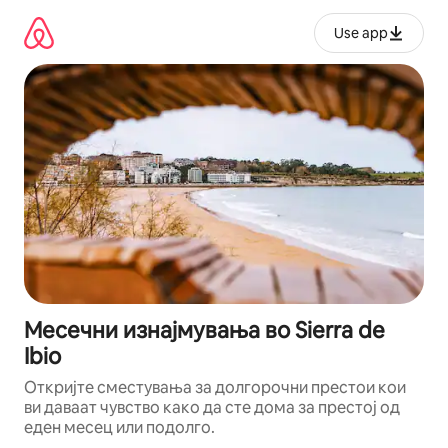
Прескокни
на
Use app
содржина
Месечни изнајмувања во Sierra de
Ibio
Откријте сместувања за долгорочни престои кои
ви даваат чувство како да сте дома за престој од
еден месец или подолго.