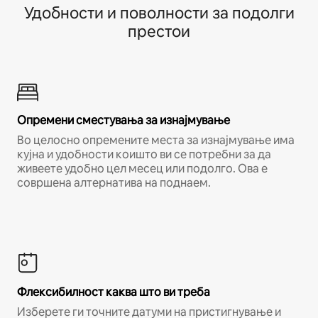
Удобности и поволности за подолги
престои
Опремени сместувања за изнајмување
Во целосно опремените места за изнајмување има
кујна и удобности коишто ви се потребни за да
живеете удобно цел месец или подолго. Ова е
совршена алтернатива на поднаем.
Флексибилност каква што ви треба
Изберете ги точните датуми на пристигнување и