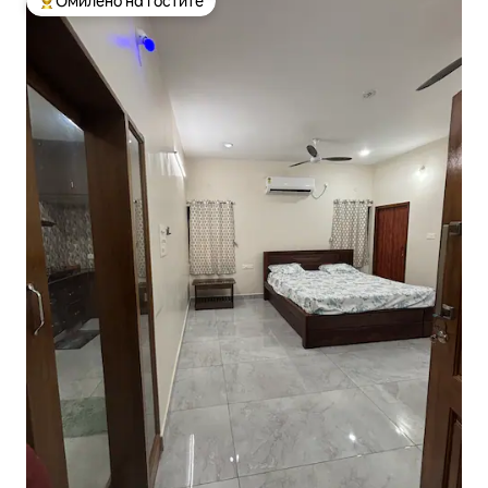
Омилено на гостите
Меѓу најуспешните „Омилени на гостите“