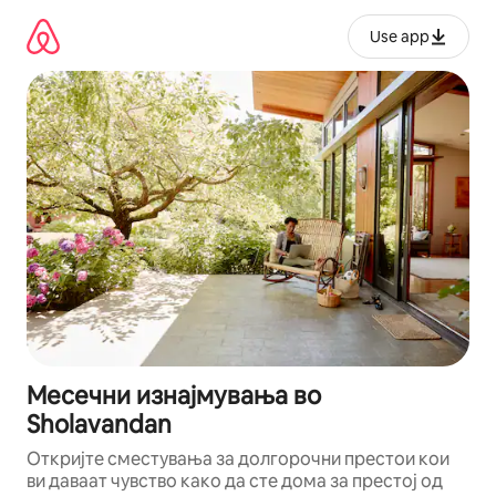
Прескокни
на
Use app
содржина
Месечни изнајмувања во
Sholavandan
Откријте сместувања за долгорочни престои кои
ви даваат чувство како да сте дома за престој од