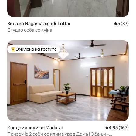
Вила во Nagamalaipudukottai
Просечна 
5 (37)
Студио соба со кујна
Омилено на гостите
Меѓу најуспешните „Омилени на гостите“
Кондоминиум во Madurai
Просечна оцен
4,95 (167)
Приземје 2 соби со клима уред Дома | 3 бањи •