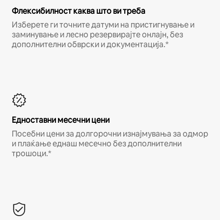
Флексибилност каква што ви треба
Изберете ги точните датуми на пристигнување и
заминување и лесно резервирајте онлајн, без
дополнителни обврски и документација.*
Едноставни месечни цени
Посебни цени за долгорочни изнајмувања за одмор
и плаќање еднаш месечно без дополнителни
трошоци.*