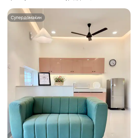
Резервно напојување
Супердомаќин
Супердомаќин