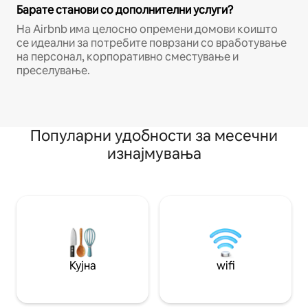
Барате станови со дополнителни услуги?
На Airbnb има целосно опремени домови коишто
се идеални за потребите поврзани со вработување
на персонал, корпоративно сместување и
преселување.
Популарни удобности за месечни
изнајмувања
Кујна
wifi