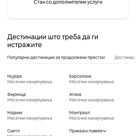
Стан со дополнителни услуги
Дестинации што треба да ги
истражите
Популарни дестинации за продолжени престои
Дестинаци
Њујорк
Барселона
Месечни изнајмувања
Месечни изнајмувања
Фиренца
Атина
Месечни изнајмувања
Месечни изнајмувања
Мајами
Монтреал
Месечни изнајмувања
Месечни изнајмувања
Сиетл
Прикажи повеќе