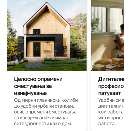
Целосно опремени
Дигитални н
сместувања за
професиона
изнајмување
патуваат
Од мирни планински колиби
Удобни смест
до удобни урбани станови,
дигитални ном
овие опремени сместувања
кои работат н
за изнајмување ги имаат
wifi и простор
сите удобности како дом.
работа.