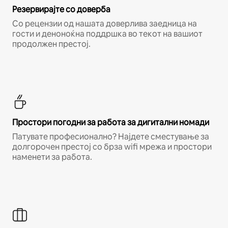
Резервирајте со доверба
Со рецензии од нашата доверлива заедница на
гости и деноноќна поддршка во текот на вашиот
продолжен престој.
Простори погодни за работа за дигитални номади
Патувате професионално? Најдете сместување за
долгорочен престој со брза wifi мрежа и простори
наменети за работа.