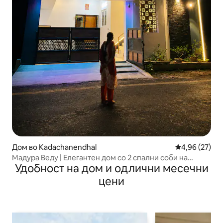
Дом во Kadachanendhal
Просечна оце
4,96 (27)
Мадура Веду | Елегантен дом со 2 спални соби на
Удобност на дом и одлични месечни
Абишек
цени