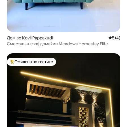
Дом во Kovil Pappakudi
Просечна
5 (4)
Сместување кај домаќин Meadows Homestay Elite
Омилено на гостите
Меѓу најуспешните „Омилени на гостите“