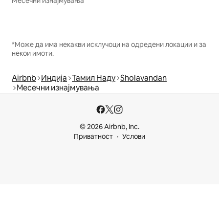
Месечни изнајмувања
*Може да има некакви исклучоци на одредени локации и за
некои имоти.
Airbnb
Индија
Тамил Наду
Sholavandan
Месечни изнајмувања
© 2026 Airbnb, Inc.
Приватност
Услови