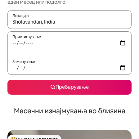
еден месец или подолго.
Локација
Кога резултатите се достапни, движете се со копчињата со 
Пристигнување
Заминување
Пребарување
Месечни изнајмувања во близина