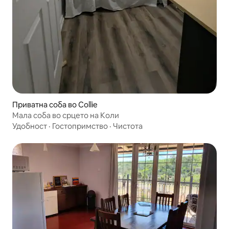
Приватна соба во Collie
Мала соба во срцето на Коли
Удобност
·
Гостопримство
·
Чистота