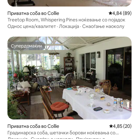
Приватна соба во Collie
Просечна оце
4,84 (89)
Treetop Room, Whispering Pines ноќевање со појадок
Однос цена/квалитет
·
Локација
·
Снаоѓање наоколу
Супердомаќин
Супердомаќин
Приватна соба во Collie
Просечна оце
4,85 (20)
Градинарска соба, шетачки борови ноќевања со
појадок