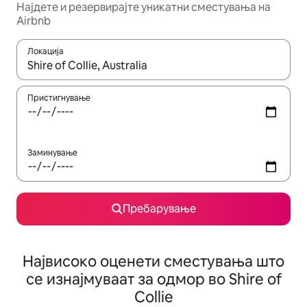
Најдете и резервирајте уникатни сместувања на
Airbnb
Локација
Кога резултатите се достапни, движете се со копчињата со 
Пристигнување
Заминување
Пребарување
Највисоко оценети сместувања што
се изнајмуваат за одмор во Shire of
Collie