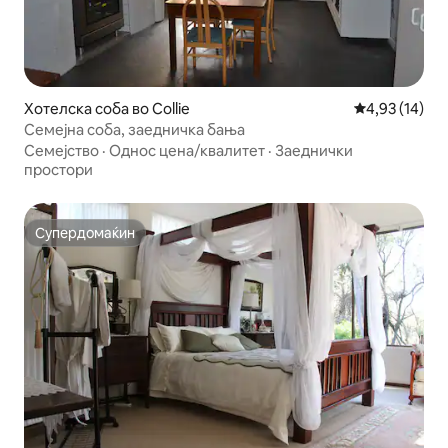
Хотелска соба во Collie
Просечна оце
4,93 (14)
Семејна соба, заедничка бања
Семејство
·
Однос цена/квалитет
·
Заеднички
простори
Супердомаќин
Супердомаќин