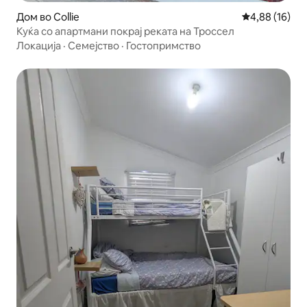
Дом во Collie
Просечна оце
4,88 (16)
Куќа со апартмани покрај реката на Троссел
Локација
·
Семејство
·
Гостопримство