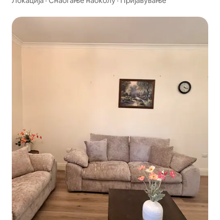
Локација
·
Снаоѓање наоколу
·
Пријавување