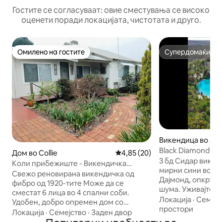
Гостите се согласуваат: овие сместувања се високо
оценети поради локацијата, чистотата и друго.
Омилено на гостите
Супердомаќин
Омилено на гостите
Супердомаќин
Викендица во All
Black Diamond 3b
Дом во Collie
Просечна оцена: 4,85 од 5, 2
4,85 (20)
Diamond Lake W
3 бд Сидар викен
Коли прибежиште - Викендичка
мирни сини води
„Камелија“
Свежо реновирана викендичка од
Дајмонд, опкруж
фибро од 1920-тите Може да се
шума. Уживајте в
сместат 6 лица во 4 спални соби.
до езеро за плив
Локација
·
Семејс
Удобен, добро опремен дом со
веслање итн. Пл
простори
доволно простор за семејство. Голем
Локација
·
Семејство
·
Заден двор
пешачете или опу
тревен простор однадвор. Совршена