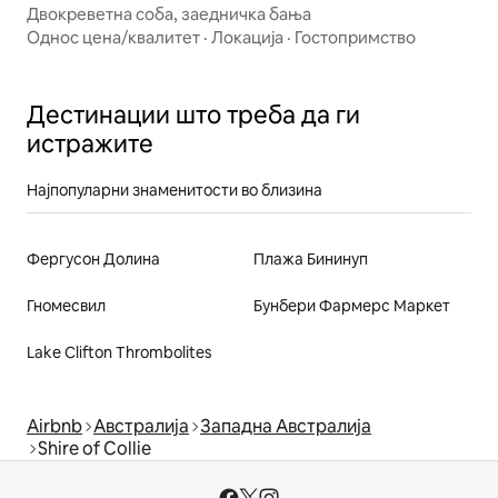
Двокреветна соба, заедничка бања
Однос цена/квалитет
·
Локација
·
Гостопримство
Дестинации што треба да ги
истражите
Најпопуларни знаменитости во близина
Фергусон Долина
Плажа Бининуп
Гномесвил
Бунбери Фармерс Маркет
Lake Clifton Thrombolites
Airbnb
Австралија
Западна Австралија
Shire of Collie