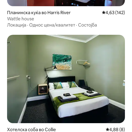
Планинска куќа во Harris River
Просечна оцен
4,63 (142)
Wattle house
Локација
·
Однос цена/квалитет
·
Состојба
Хотелска соба во Collie
Просечна оц
4,88 (8)