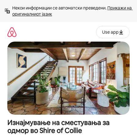
Прескокни
Некои информации се автоматски преведени. 
Прикажи на 
на
оригиналниот јазик
содржина
Use app
Изнајмување на сместувања за
одмор во Shire of Collie