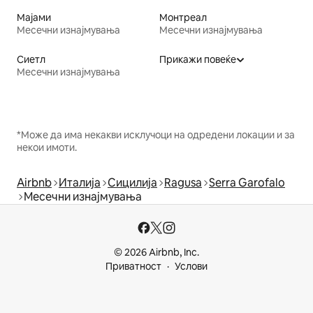
Мајами
Монтреал
Месечни изнајмувања
Месечни изнајмувања
Сиетл
Прикажи повеќе
Месечни изнајмувања
*Може да има некакви исклучоци на одредени локации и за
некои имоти.
Airbnb
Италија
Сицилија
Ragusa
Serra Garofalo
Месечни изнајмувања
© 2026 Airbnb, Inc.
Приватност
Услови