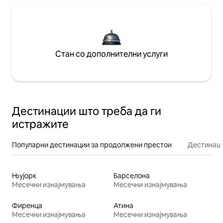
Стан со дополнителни услуги
Дестинации што треба да ги
истражите
Популарни дестинации за продолжени престои
Дестинаци
Њујорк
Барселона
Месечни изнајмувања
Месечни изнајмувања
Фиренца
Атина
Месечни изнајмувања
Месечни изнајмувања