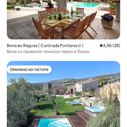
Вила во Ragusa ( Contrada Puntarazzi )
Просечна оце
4,96 (28)
Вила со приватен тениски терен и базен
Омилено на гостите
Омилено на гостите