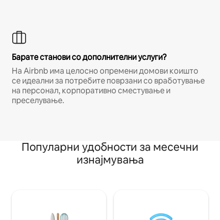
Барате станови со дополнителни услуги?
На Airbnb има целосно опремени домови коишто
се идеални за потребите поврзани со вработување
на персонал, корпоративно сместување и
преселување.
Популарни удобности за месечни
изнајмувања