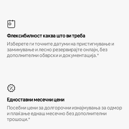
Флексибилност каква што ви треба
Изберете ги точните датуми на пристигнување и
заминување и лесно резервирајте онлајн, без
дополнителни обврски и документација.*
Едноставни месечни цени
Посебни цени за долгорочни изнајмувања за одмор
и плаќање еднаш месечно без дополнителни
трошоци.*