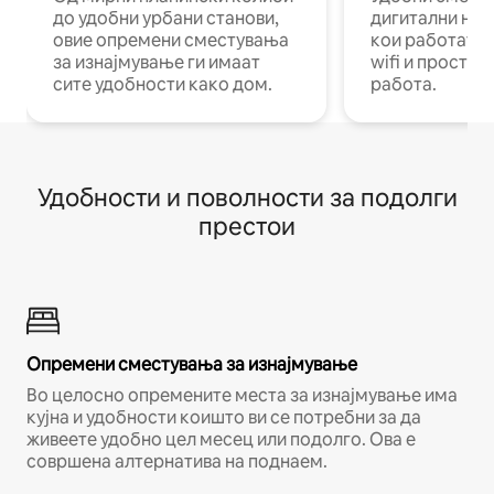
до удобни урбани станови,
дигитални ном
овие опремени сместувања
кои работат н
за изнајмување ги имаат
wifi и простор
сите удобности како дом.
работа.
Удобности и поволности за подолги
престои
Опремени сместувања за изнајмување
Во целосно опремените места за изнајмување има
кујна и удобности коишто ви се потребни за да
живеете удобно цел месец или подолго. Ова е
совршена алтернатива на поднаем.