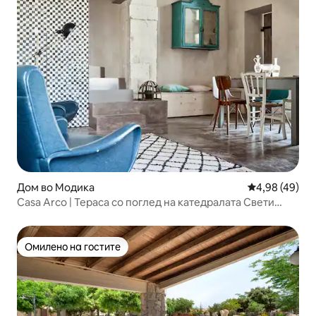
Дом во Модика
Просечна оце
4,98 (49)
Casa Arco | Тераса со поглед на катедралата Свети
Ѓорѓи
Омилено на гостите
Омилено на гостите