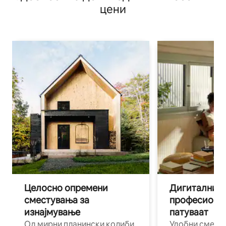
цени
Целосно опремени
Дигитални н
сместувања за
професиона
изнајмување
патуваат
Од мирни планински колиби
Удобни смест