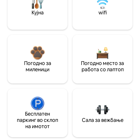
Кујна
wifi
Погодно за
Погодно место за
миленици
работа со лаптоп
Бесплатен
паркинг во склоп
Сала за вежбање
на имотот