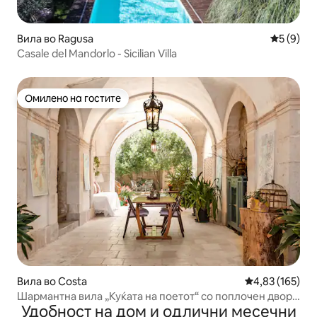
Вила во Ragusa
Просечна
5 (9)
Casale del Mandorlo - Sicilian Villa
Омилено на гостите
Омилено на гостите
Вила во Costa
Просечна оцен
4,83 (165)
Шармантна вила „Куќата на поетот“ со поплочен двор
Удобност на дом и одлични месечни
во близина на Рагуза