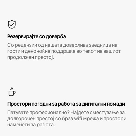
Резервирајте со доверба
Со рецензии од нашата доверлива заедница на
гости и деноноќна поддршка во текот на вашиот
продолжен престој.
Простори погодни за работа за дигитални номади
Патувате професионално? Најдете сместување за
долгорочен престој со брза wifi мрежа и простори
наменети за работа.