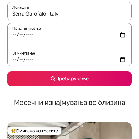
Локација
Кога резултатите се достапни, движете се со копчињата со 
Пристигнување
Заминување
Пребарување
Месечни изнајмувања во близина
Омилено на гостите
Меѓу најуспешните „Омилени на гостите“