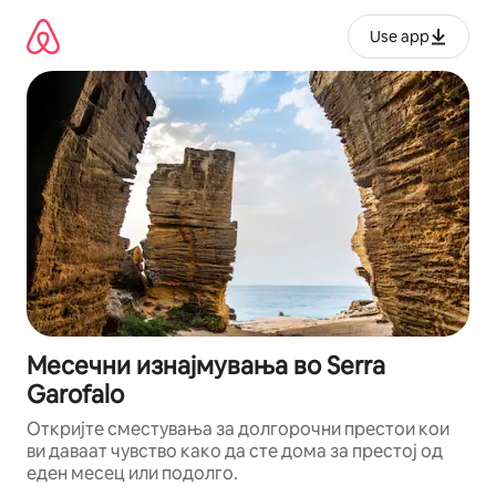
Прескокни
на
Use app
содржина
Месечни изнајмувања во Serra
Garofalo
Откријте сместувања за долгорочни престои кои
ви даваат чувство како да сте дома за престој од
еден месец или подолго.