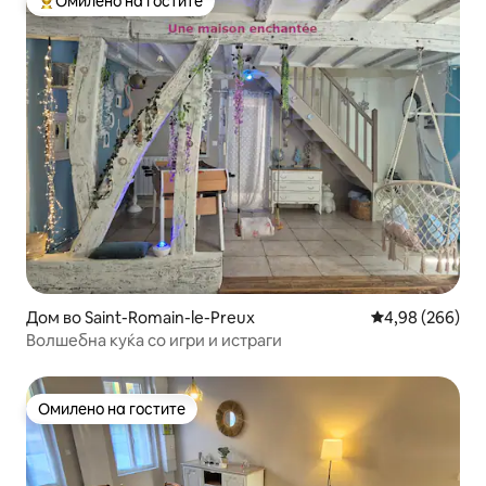
Омилено на гостите
Меѓу најуспешните „Омилени на гостите“
Дом во Saint-Romain-le-Preux
Просечна оцена
4,98 (266)
Волшебна куќа со игри и истраги
Омилено на гостите
Омилено на гостите