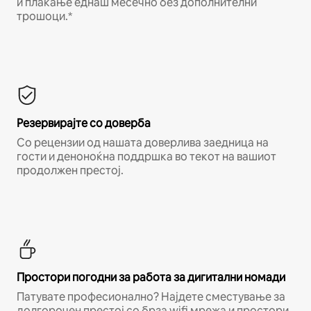
и плаќање еднаш месечно без дополнителни
трошоци.*
Резервирајте со доверба
Со рецензии од нашата доверлива заедница на
гости и деноноќна поддршка во текот на вашиот
продолжен престој.
Простори погодни за работа за дигитални номади
Патувате професионално? Најдете сместување за
долгорочен престој со брза wifi мрежа и простори