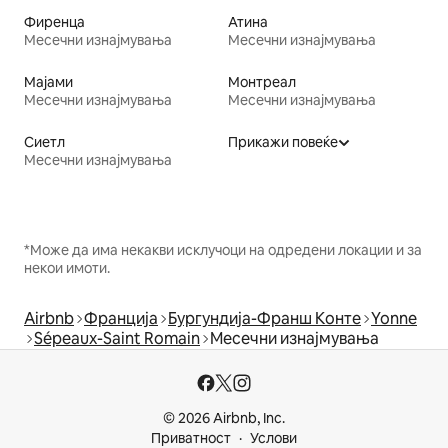
Фиренца
Атина
Месечни изнајмувања
Месечни изнајмувања
Мајами
Монтреал
Месечни изнајмувања
Месечни изнајмувања
Сиетл
Прикажи повеќе
Месечни изнајмувања
*Може да има некакви исклучоци на одредени локации и за
некои имоти.
Airbnb
Франција
Бургундија-Франш Конте
Yonne
Sépeaux-Saint Romain
Месечни изнајмувања
© 2026 Airbnb, Inc.
Приватност
Услови