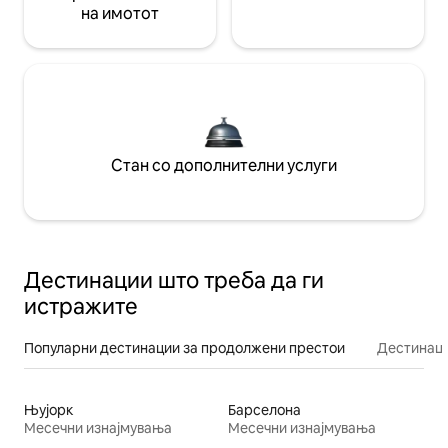
на имотот
Стан со дополнителни услуги
Дестинации што треба да ги
истражите
Популарни дестинации за продолжени престои
Дестинаци
Њујорк
Барселона
Месечни изнајмувања
Месечни изнајмувања