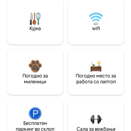
Кујна
wifi
Погодно за
Погодно место за
миленици
работа со лаптоп
Бесплатен
паркинг во склоп
Сала за вежбање