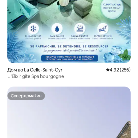
Дом во La Celle-Saint-Cyr
Просечна оцен
4,92 (256)
L 'Élixir gite Spa bourgogne
Супердомаќин
Супердомаќин