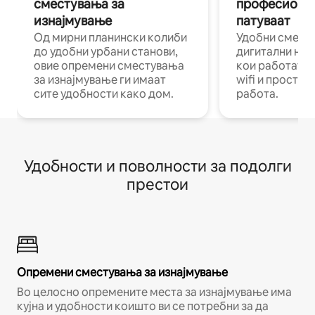
сместувања за
професиона
изнајмување
патуваат
Од мирни планински колиби
Удобни смест
до удобни урбани станови,
дигитални ном
овие опремени сместувања
кои работат н
за изнајмување ги имаат
wifi и простор
сите удобности како дом.
работа.
Удобности и поволности за подолги
престои
Опремени сместувања за изнајмување
Во целосно опремените места за изнајмување има
кујна и удобности коишто ви се потребни за да