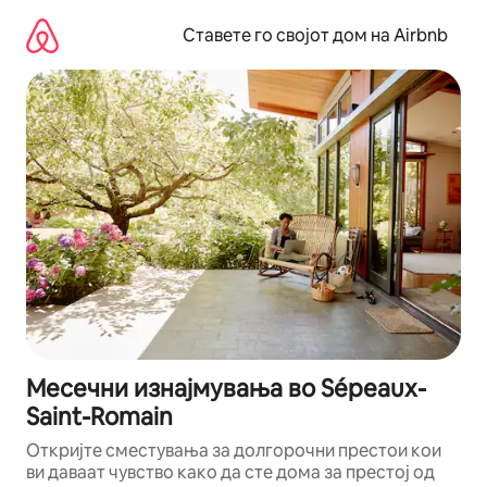
Прескокни
на
Ставете го својот дом на Airbnb
содржина
Месечни изнајмувања во Sépeaux-
Saint-Romain
Откријте сместувања за долгорочни престои кои
ви даваат чувство како да сте дома за престој од