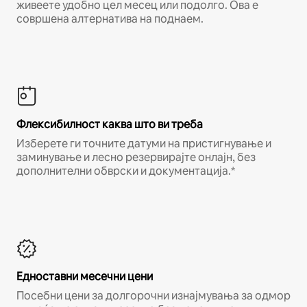
живеете удобно цел месец или подолго. Ова е
совршена алтернатива на поднаем.
Флексибилност каква што ви треба
Изберете ги точните датуми на пристигнување и
заминување и лесно резервирајте онлајн, без
дополнителни обврски и документација.*
Едноставни месечни цени
Посебни цени за долгорочни изнајмувања за одмор