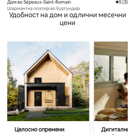
Дом во Sépeaux-Saint-Romain
Просечна
5 (3)
Шармантна опатија во Бургундија
Удобност на дом и одлични месечни
цени
Целосно опремени
Дигитални н