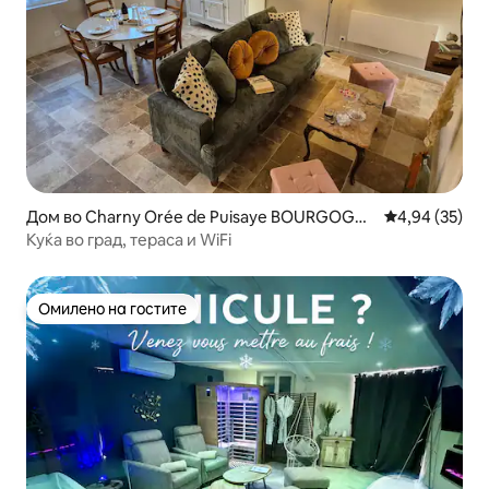
Дом во Charny Orée de Puisaye BOURGOGNE
Просечна оце
4,94 (35)
FRANCHE COMTÉ.
Куќа во град, тераса и WiFi
Омилено на гостите
Омилено на гостите