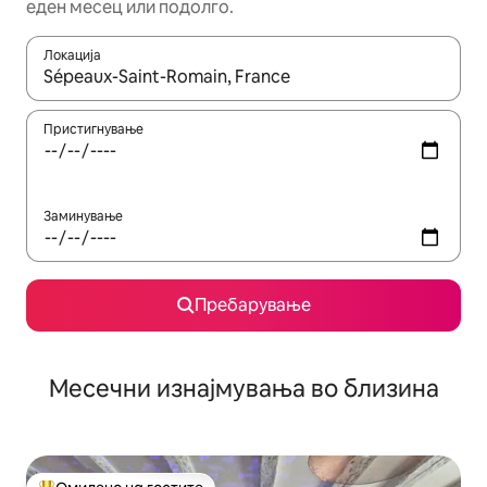
еден месец или подолго.
Локација
Кога резултатите се достапни, движете се со копчињата со 
Пристигнување
Заминување
Пребарување
Месечни изнајмувања во близина