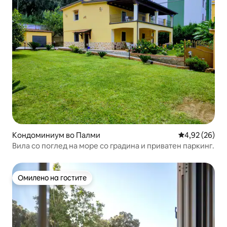
Кондоминиум во Палми
Просечна оце
4,92 (26)
Вила со поглед на море со градина и приватен паркинг.
Омилено на гостите
Омилено на гостите