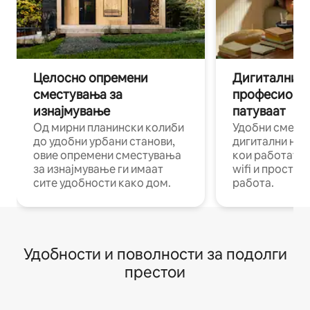
Целосно опремени
Дигитални н
сместувања за
професиона
изнајмување
патуваат
Од мирни планински колиби
Удобни смест
до удобни урбани станови,
дигитални ном
овие опремени сместувања
кои работат н
за изнајмување ги имаат
wifi и простор
сите удобности како дом.
работа.
Удобности и поволности за подолги
престои