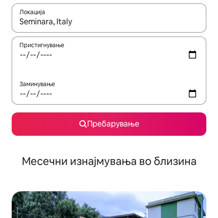
Локација
Кога резултатите се достапни, движете се со копчињата со 
Пристигнување
Заминување
Пребарување
Месечни изнајмувања во близина