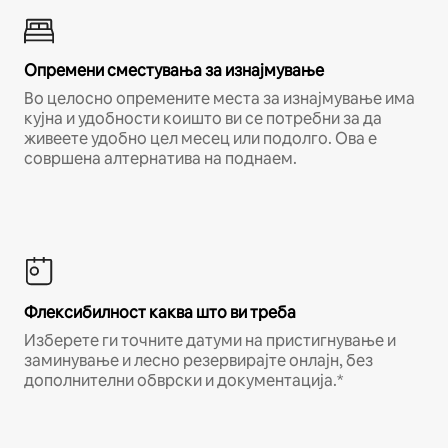
Опремени сместувања за изнајмување
Во целосно опремените места за изнајмување има
кујна и удобности коишто ви се потребни за да
живеете удобно цел месец или подолго. Ова е
совршена алтернатива на поднаем.
Флексибилност каква што ви треба
Изберете ги точните датуми на пристигнување и
заминување и лесно резервирајте онлајн, без
дополнителни обврски и документација.*