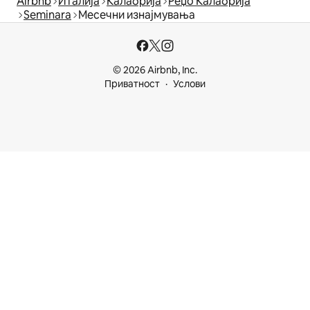
Airbnb
Италија
Калабрија
Реџо Калабрија
Seminara
Месечни изнајмувања
© 2026 Airbnb, Inc.
Приватност
Услови