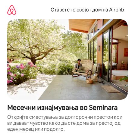
Прескокни
на
Ставете го својот дом на Airbnb
содржина
Месечни изнајмувања во Seminara
Откријте сместувања за долгорочни престои кои
ви даваат чувство како да сте дома за престој од
еден месец или подолго.