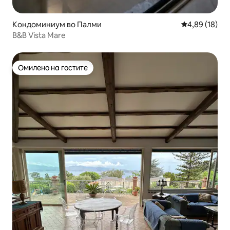
Кондоминиум во Палми
Просечна оце
4,89 (18)
B&B Vista Mare
Омилено на гостите
Омилено на гостите