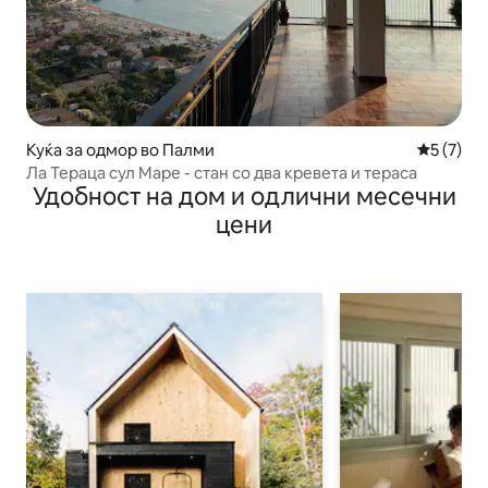
Куќа за одмор во Палми
Просечна
5 (7)
Ла Тераца сул Маре - стан со два кревета и тераса
Удобност на дом и одлични месечни
цени