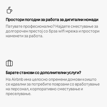
Простори погодни за работа за дигитални номади
Патувате професионално? Најдете сместување за
долгорочен престој со брза wifi мрежа и простори
наменети за работа.
Барате станови со дополнителни услуги?
На Airbnb има целосно опремени домови коишто
се идеални за потребите поврзани со вработување
на персонал, корпоративно сместување и
преселување.