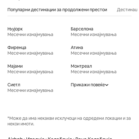
Популарни дестинации за продолжени престои
Дестинаци
Њујорк
Барселона
Месечни изнајмувања
Месечни изнајмувања
Фиренца
Атина
Месечни изнајмувања
Месечни изнајмувања
Мајами
Монтреал
Месечни изнајмувања
Месечни изнајмувања
Сиетл
Прикажи повеќе
Месечни изнајмувања
*Може да има некакви исклучоци на одредени локации и за
некои имоти.