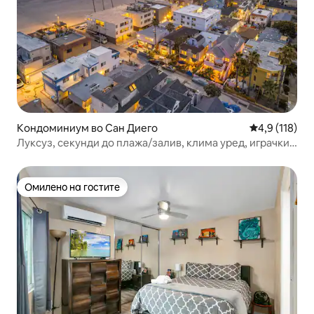
Кондоминиум во Сан Диего
Просечна оце
4,9 (118)
Луксуз, секунди до плажа/залив, клима уред, играчки,
гаража!
Омилено на гостите
Омилено на гостите