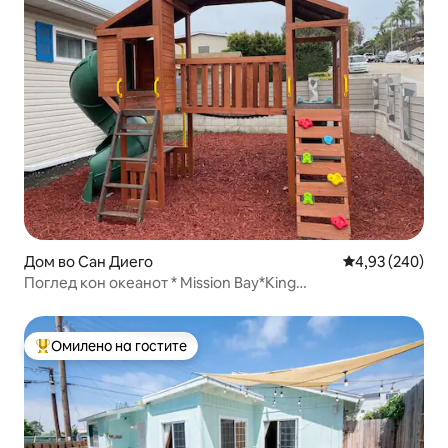
Дом во Сан Диего
Просечна оцен
4,93 (240)
Поглед кон океанот * Mission Bay*King
Master*Spacious4BR3BA
Омилено на гостите
Меѓу најуспешните „Омилени на гостите“