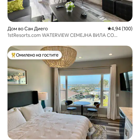
Дом во Сан Диего
Просечна оцен
4,94 (100)
1stResorts.com WATERVIEW СЕМЕЈНА ВИЛА СО
ХИДРОМАСАЖНА КАДА ВО ДВОРОТ
Омилено на гостите
Меѓу најуспешните „Омилени на гостите“