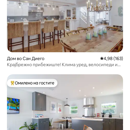
Дом во Сан Диего
Просечна оцен
4,98 (163)
Крајбрежно прибежиште! Клима уред, велосипеди и
друго!
Омилено на гостите
Меѓу најуспешните „Омилени на гостите“