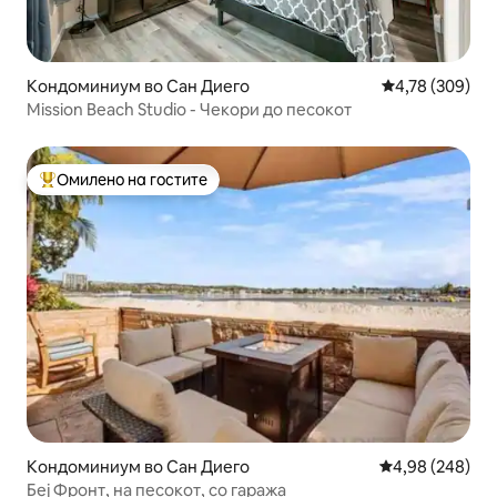
Кондоминиум во Сан Диего
Просечна оцен
4,78 (309)
Mission Beach Studio - Чекори до песокот
Омилено на гостите
Меѓу најуспешните „Омилени на гостите“
Кондоминиум во Сан Диего
Просечна оцена
4,98 (248)
Беј Фронт, на песокот, со гаража