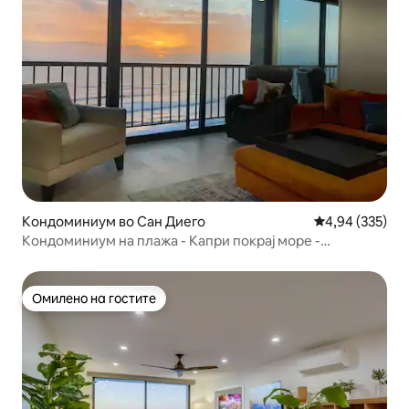
Кондоминиум во Сан Диего
Просечна оцен
4,94 (335)
Кондоминиум на плажа - Капри покрај море -
Реновиран
Омилено на гостите
Омилено на гостите