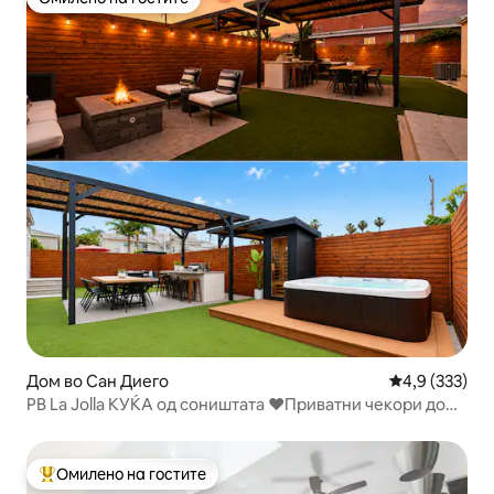
Омилено на гостите
Дом во Сан Диего
Просечна оце
4,9 (333)
PB La Jolla КУЌА од соништата ❤️Приватни чекори до
плажата
Омилено на гостите
Меѓу најуспешните „Омилени на гостите“