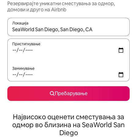
Резервирајте уникатни сместувања за одмор,
домови и друго на Airbnb
Локација
Кога резултатите се достапни, движете се со копчињата со 
Пристигнување
Заминување
Пребарување
Највисоко оценети сместувања за
одмор во близина на SeaWorld San
Diego