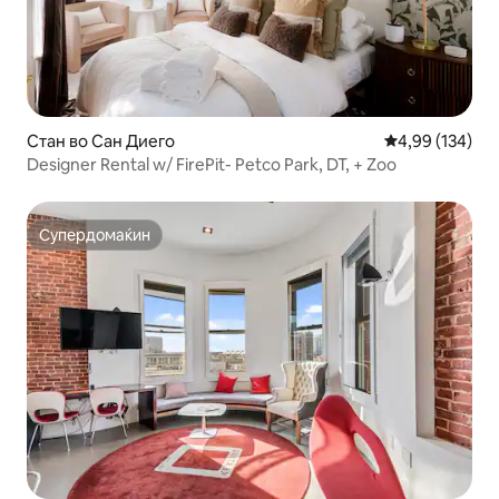
Стан во Сан Диего
Просечна оцен
4,99 (134)
Designer Rental w/ FirePit- Petco Park, DT, + Zoo
Супердомаќин
Супердомаќин