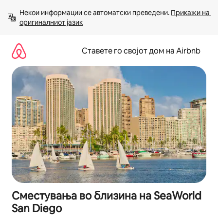
Прескокни
Некои информации се автоматски преведени. 
Прикажи на 
на
оригиналниот јазик
содржина
Ставете го својот дом на Airbnb
Сместувања во близина на SeaWorld
San Diego