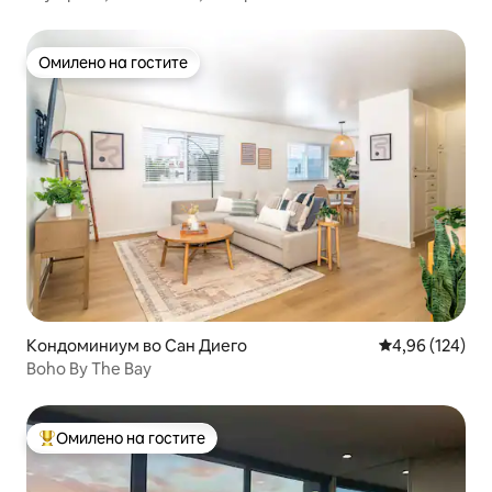
Омилено на гостите
Омилено на гостите
Кондоминиум во Сан Диего
Просечна оцен
4,96 (124)
Boho By The Bay
Омилено на гостите
Меѓу најуспешните „Омилени на гостите“