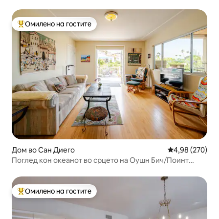
на плажа
Омилено на гостите
Меѓу најуспешните „Омилени на гостите“
Дом во Сан Диего
Просечна оцен
4,98 (270)
Поглед кон океанот во срцето на Оушн Бич/Поинт
Лома
Омилено на гостите
Меѓу најуспешните „Омилени на гостите“