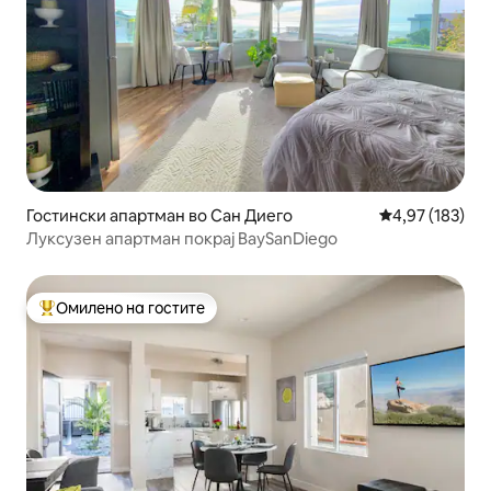
Гостински апартман во Сан Диего
Просечна оцен
4,97 (183)
Луксузен апартман покрај BaySanDiego
Омилено на гостите
Меѓу најуспешните „Омилени на гостите“