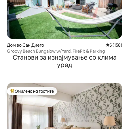
Дом во Сан Диего
Просечна о
5 (158)
Groovy Beach Bungalow w/Yard, FirePit & Parking
Станови за изнајмување со клима
уред
Омилено на гостите
Меѓу најуспешните „Омилени на гостите“