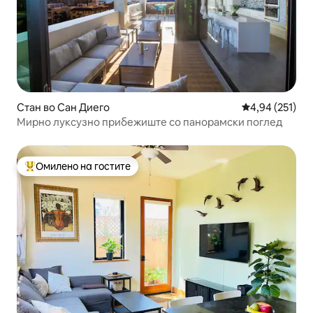
Стан во Сан Диего
Просечна оцен
4,94 (251)
Мирно луксузно прибежиште со панорамски поглед
Омилено на гостите
Меѓу најуспешните „Омилени на гостите“