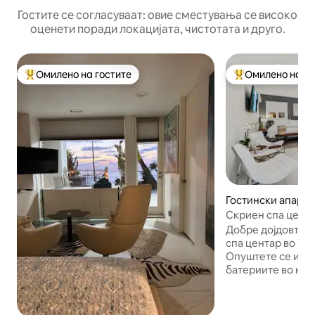
Гостите се согласуваат: овие сместувања се високо
оценети поради локацијата, чистотата и друго.
Омилено на гостите
Омилено на го
Меѓу најуспешните „Омилени на гостите“
Меѓу најуспешни
Гостински апартм
его
Скриен спа цента
во близина на па
Добре дојдовте в
спа центар во це
Опуштете се и на
батериите во на
за гости, кој вклучува: *сауна
пареа *када за п
*надворешна хид