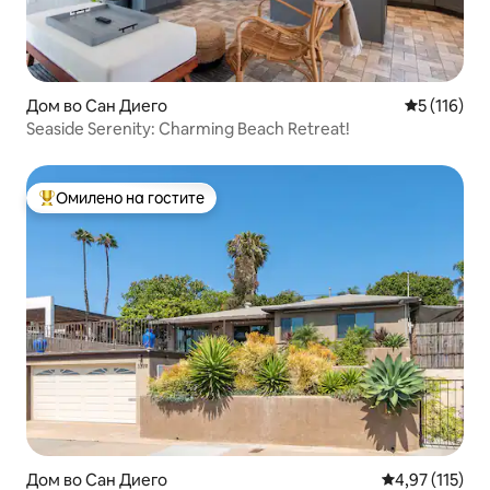
Дом во Сан Диего
Просечна о
5 (116)
Seaside Serenity: Charming Beach Retreat!
Омилено на гостите
Меѓу најуспешните „Омилени на гостите“
Дом во Сан Диего
Просечна оцен
4,97 (115)