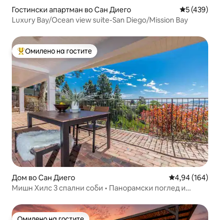
Гостински апартман во Сан Диего
Просечна о
5 (439)
Luxury Bay/Ocean view suite-San Diego/Mission Bay
Омилено на гостите
Меѓу најуспешните „Омилени на гостите“
Дом во Сан Диего
Просечна оцен
4,94 (164)
Мишн Хилс 3 спални соби • Панорамски поглед и
зајдисонца
Омилено на гостите