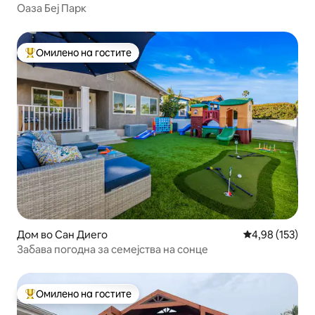
Оаза Беј Парк
Омилено на гостите
Меѓу најуспешните „Омилени на гостите“
Дом во Сан Диего
Просечна оцен
4,98 (153)
Забава погодна за семејства на сонце
Омилено на гостите
Меѓу најуспешните „Омилени на гостите“