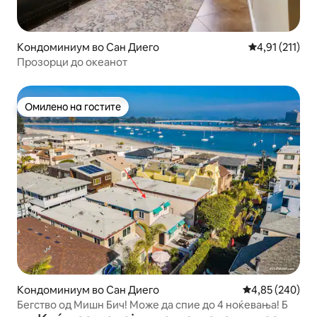
Кондоминиум во Сан Диего
Просечна оцен
4,91 (211)
Прозорци до океанот
Омилено на гостите
Омилено на гостите
Кондоминиум во Сан Диего
Просечна оцен
4,85 (240)
Бегство од Мишн Бич! Може да спие до 4 ноќевања! Б