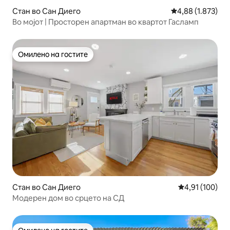
Стан во Сан Диего
Просечна оцена:
4,88 (1.873)
Во мојот | Просторен апартман во квартот Гасламп
Омилено на гостите
Омилено на гостите
Стан во Сан Диего
Просечна оцен
4,91 (100)
Модерен дом во срцето на СД