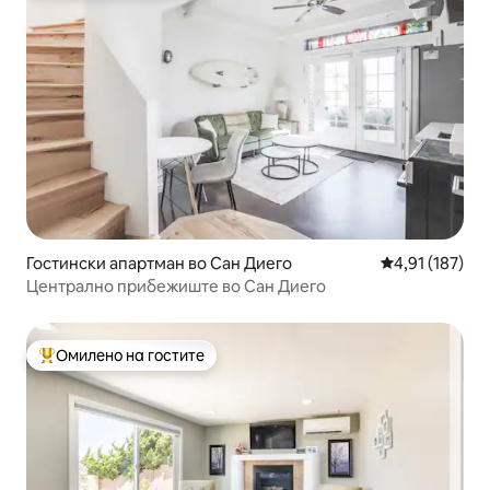
Гостински апартман во Сан Диего
Просечна оцен
4,91 (187)
Централно прибежиште во Сан Диего
Омилено на гостите
Меѓу најуспешните „Омилени на гостите“