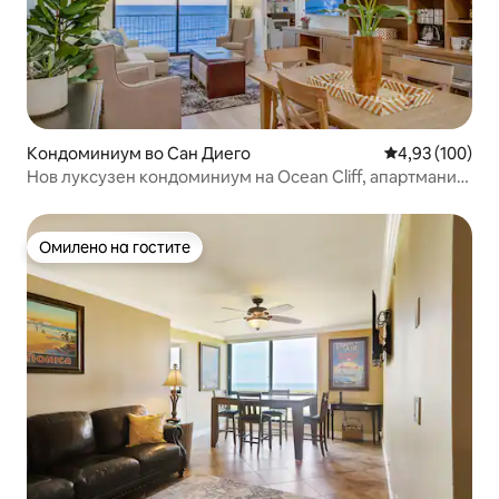
Кондоминиум во Сан Диего
Просечна оцен
4,93 (100)
Нов луксузен кондоминиум на Ocean Cliff, апартмани
со 2 спални соби
Омилено на гостите
Омилено на гостите