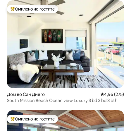
Омилено на гостите
Меѓу најуспешните „Омилени на гостите“
Дом во Сан Диего
Просечна оцен
4,96 (275)
South Mission Beach Ocean view Luxury 3 bd 3 bd 3 bth
Омилено на гостите
Меѓу најуспешните „Омилени на гостите“