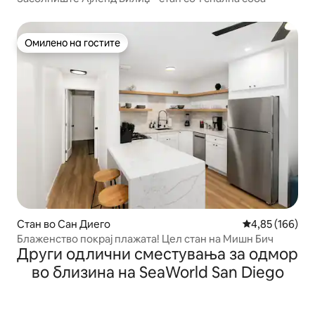
Омилено на гостите
Омилено на гостите
Стан во Сан Диего
Просечна оцен
4,85 (166)
Блаженство покрај плажата! Цел стан на Мишн Бич
Други одлични сместувања за одмор
во близина на SeaWorld San Diego