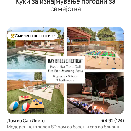
Куќи за изнајмување погодни за
семејства
Омилено на гостите
Меѓу најуспешните „Омилени на гостите“
Дом во Сан Диего
Просечна оцен
4,92 (124)
Модерен централен SD дом со базен и спа во близина