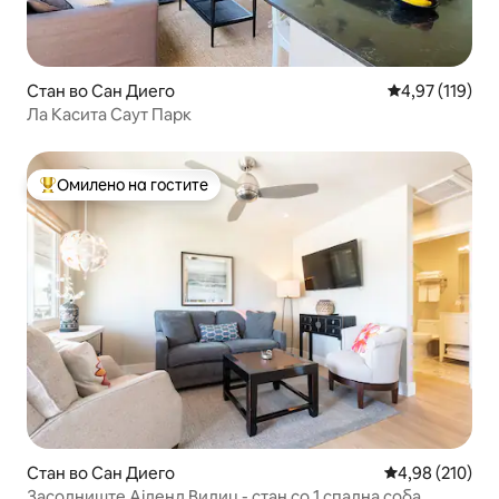
Стан во Сан Диего
Просечна оцен
4,97 (119)
Ла Касита Саут Парк
Омилено на гостите
Меѓу најуспешните „Омилени на гостите“
Стан во Сан Диего
Просечна оцен
4,98 (210)
Засолниште Ајленд Вилиџ - стан со 1 спална соба