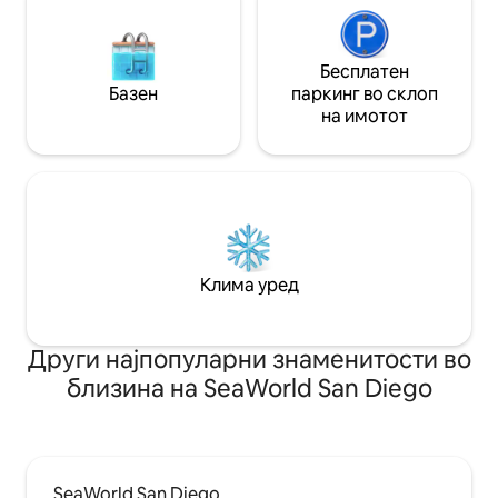
Бесплатен
Базен
паркинг во склоп
на имотот
Клима уред
Други најпопуларни знаменитости во
близина на SeaWorld San Diego
SeaWorld San Diego