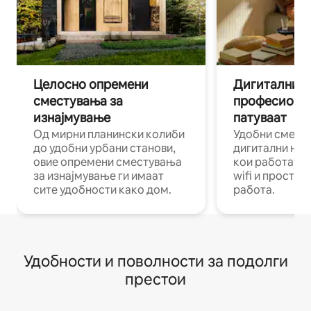
Целосно опремени
Дигитални н
сместувања за
професиона
изнајмување
патуваат
Од мирни планински колиби
Удобни смест
до удобни урбани станови,
дигитални ном
овие опремени сместувања
кои работат н
за изнајмување ги имаат
wifi и простор
сите удобности како дом.
работа.
Удобности и поволности за подолги
престои