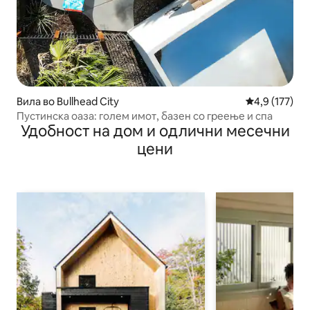
Вила во Bullhead City
Просечна оце
4,9 (177)
Пустинска оаза: голем имот, базен со греење и спа
Удобност на дом и одлични месечни
цени