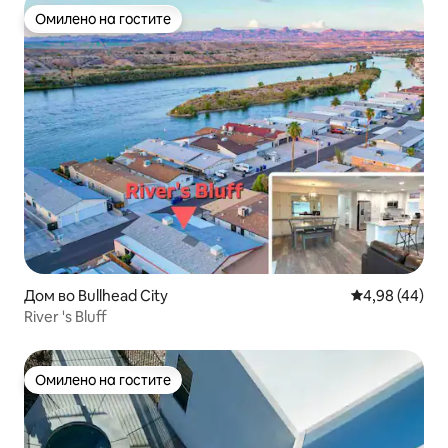
Омилено на гостите
Омилено на гостите
Дом во Bullhead City
Просечна оце
4,98 (44)
River 's Bluff
Омилено на гостите
Омилено на гостите