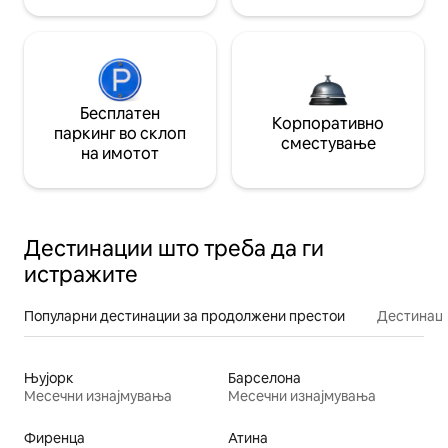
Бесплатен
Корпоративно
паркинг во склоп
сместување
на имотот
Дестинации што треба да ги
истражите
Популарни дестинации за продолжени престои
Дестинаци
Њујорк
Барселона
Месечни изнајмувања
Месечни изнајмувања
Фиренца
Атина