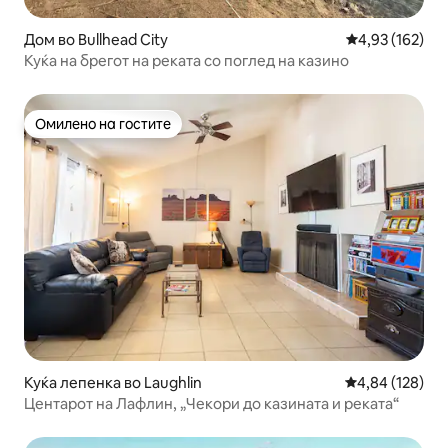
Дом во Bullhead City
Просечна оцен
4,93 (162)
Куќа на брегот на реката со поглед на казино
Омилено на гостите
Омилено на гостите
Куќа лепенка во Laughlin
Просечна оцен
4,84 (128)
Центарот на Лафлин, „Чекори до казината и реката“