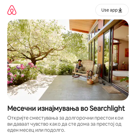
Прескокни
на
Use app
содржина
Месечни изнајмувања во Searchlight
Откријте сместувања за долгорочни престои кои
ви даваат чувство како да сте дома за престој од
еден месец или подолго.