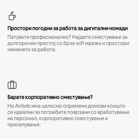
Простори погодни за работа за дигитални номади
Патувате професионално? Најдете сместување за
долгорочен престој со брза wifi мрежа и простори
наменети за работа.
Барате корпоративно сместување?
На Airbnb има целосно опремени домови коишто
се идеални за потребите поврзани со вработување
на персонал, корпоративно сместување и
преселување.