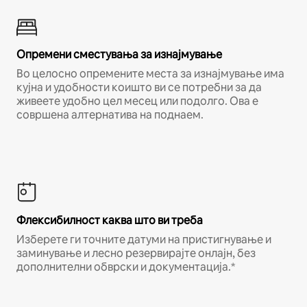
Опремени сместувања за изнајмување
Во целосно опремените места за изнајмување има
кујна и удобности коишто ви се потребни за да
живеете удобно цел месец или подолго. Ова е
совршена алтернатива на поднаем.
Флексибилност каква што ви треба
Изберете ги точните датуми на пристигнување и
заминување и лесно резервирајте онлајн, без
дополнителни обврски и документација.*