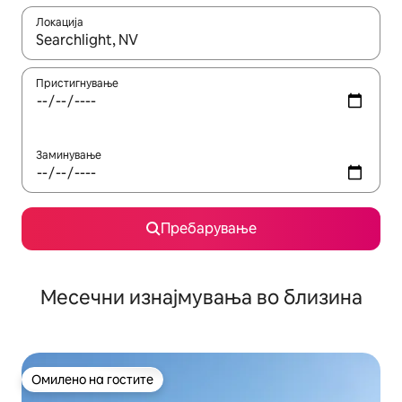
Локација
Кога резултатите се достапни, движете се со копчињата со 
Пристигнување
Заминување
Пребарување
Месечни изнајмувања во близина
Омилено на гостите
Омилено на гостите