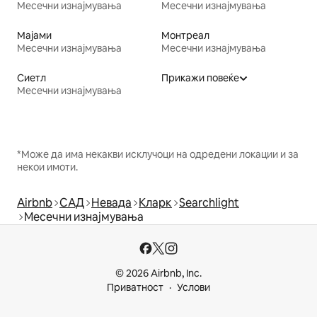
Месечни изнајмувања
Месечни изнајмувања
Мајами
Монтреал
Месечни изнајмувања
Месечни изнајмувања
Сиетл
Прикажи повеќе
Месечни изнајмувања
*Може да има некакви исклучоци на одредени локации и за
некои имоти.
Airbnb
САД
Невада
Кларк
Searchlight
Месечни изнајмувања
© 2026 Airbnb, Inc.
Приватност
Услови