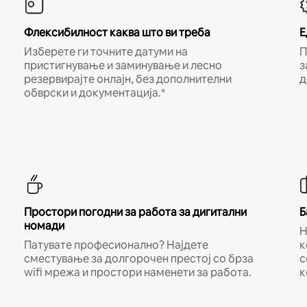
Флексибилност каква што ви треба
Е
Изберете ги точните датуми на
П
пристигнување и заминување и лесно
з
резервирајте онлајн, без дополнителни
д
обврски и документација.*
Простори погодни за работа за дигитални
Б
номади
Н
Патувате професионално? Најдете
к
сместување за долгорочен престој со брза
с
wifi мрежа и простори наменети за работа.
к