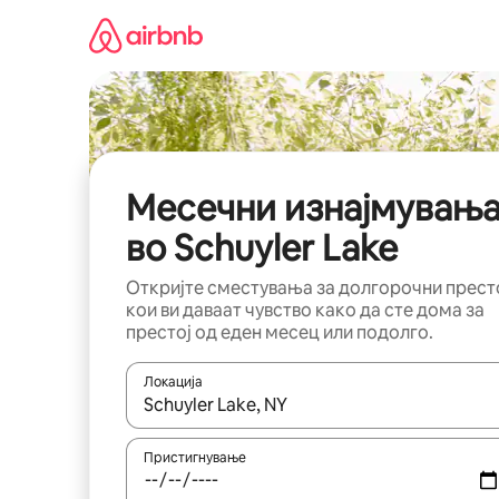
Прескокни
на
содржина
Месечни изнајмувањ
во Schuyler Lake
Откријте сместувања за долгорочни прест
кои ви даваат чувство како да сте дома за
престој од еден месец или подолго.
Локација
Кога резултатите се достапни, движете се со 
Пристигнување