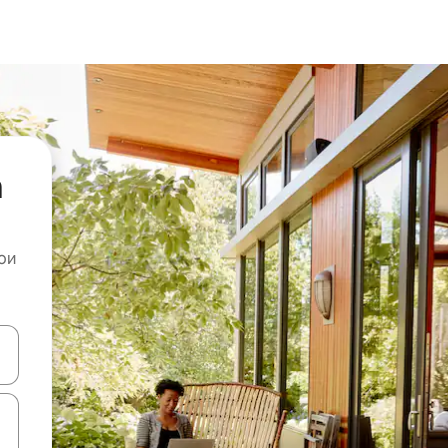
а
ои
копчињата со стрелки нагоре и надолу или истражувајте со допира