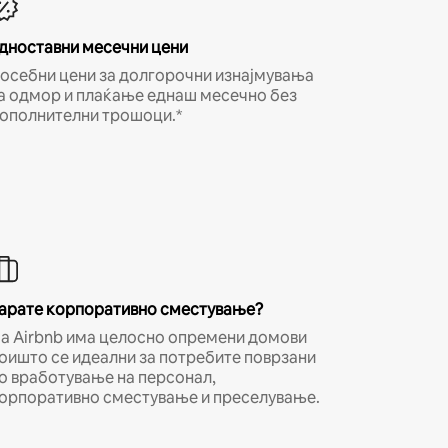
дноставни месечни цени
осебни цени за долгорочни изнајмувања
а одмор и плаќање еднаш месечно без
ополнителни трошоци.*
арате корпоративно сместување?
а Airbnb има целосно опремени домови
оишто се идеални за потребите поврзани
о вработување на персонал,
орпоративно сместување и преселување.