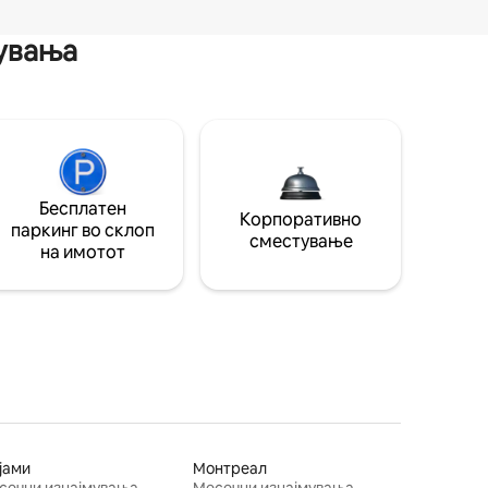
мувања
Бесплатен
Корпоративно
паркинг во склоп
сместување
на имотот
јами
Монтреал
сечни изнајмувања
Месечни изнајмувања