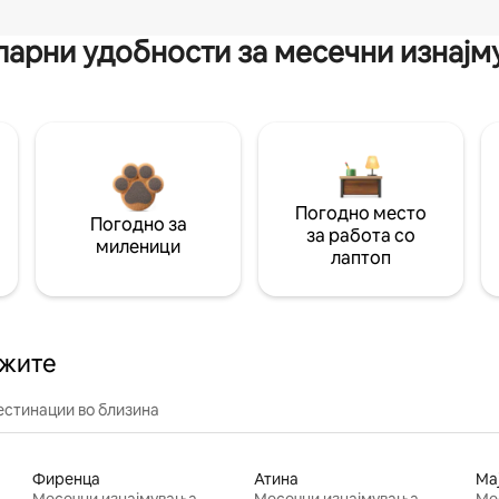
арни удобности за месечни изнај
Погодно место
Погодно за
за работа со
миленици
лаптоп
ажите
естинации во близина
Фиренца
Атина
Ма
Месечни изнајмувања
Месечни изнајмувања
Ме