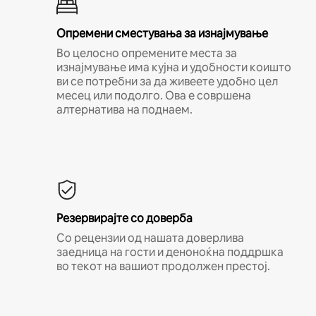
Опремени сместувања за изнајмување
Во целосно опремените места за
изнајмување има кујна и удобности коишто
ви се потребни за да живеете удобно цел
месец или подолго. Ова е совршена
алтернатива на поднаем.
Резервирајте со доверба
Со рецензии од нашата доверлива
заедница на гости и деноноќна поддршка
во текот на вашиот продолжен престој.