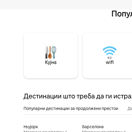
Попул
Кујна
wifi
Дестинации што треба да ги истр
Популарни дестинации за продолжени престои
Д
Њујорк
Барселона
Месечни изнајмувања
Месечни изнајмувања