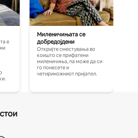
Миленичињата се
добредојдени
та е
ни
Откријте сместувања во
коишто се прифатени
миленичиња, па може да си
го понесете и
о
четириножниот пријател.
ки.
естои