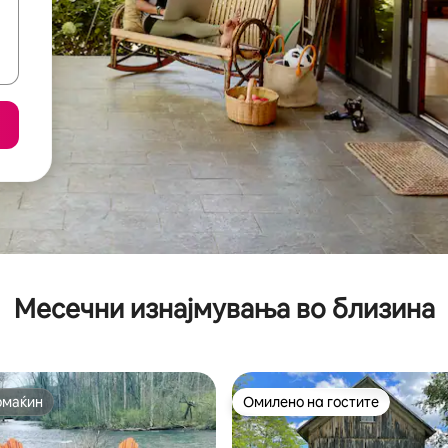
Месечни изнајмувања во близина
омаќин
Омилено на гостите
омаќин
Омилено на гостите