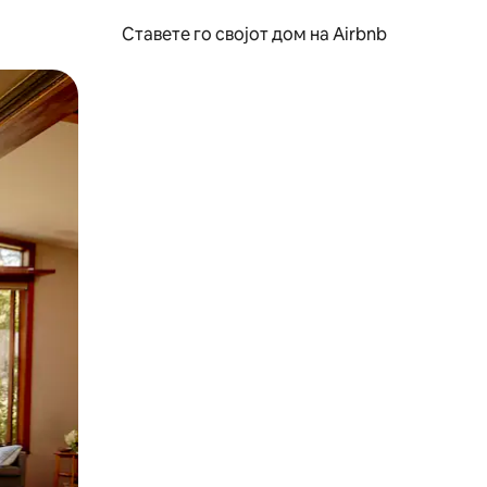
Ставете го својот дом на Airbnb
ње или со лизгање.