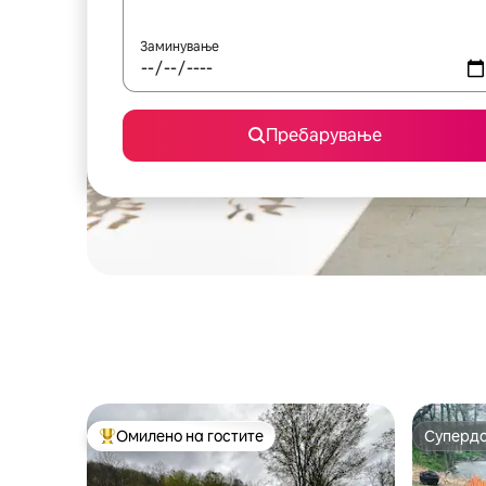
Заминување
Пребарување
Омилено на гостите
Суперд
Меѓу најуспешните „Омилени на гостите“
Суперд