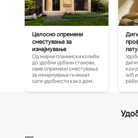
Целосно опремени
Диги
сместувања за
про
изнајмување
пату
Од мирни планински колиби
Удоб
до удобни урбани станови,
диги
овие опремени сместувања
кои 
за изнајмување ги имаат
wifi 
сите удобности како дом.
рабо
Удоб