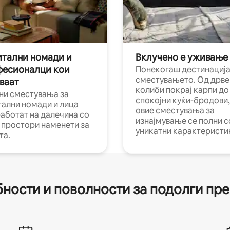
тални номади и
Вклучено е уживање
фесионалци кои
Понекогаш дестинација
сместувањето. Од дрве
ваат
колиби покрај карпи до
ни сместувања за
спокојни куќи-бродови,
тални номади и лица
овие сместувања за
работат на далечина со
изнајмување се полни с
и простори наменети за
уникатни карактеристи
та.
ности и поволности за подолги пр