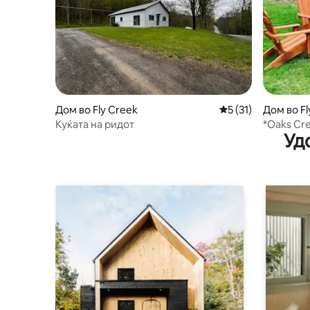
Дом во Fly Creek
Просечна оцена: 5
5 (31)
Дом во Fl
Куќата на ридот
*Oaks Cr
Уд
2bath Sle